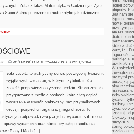
minut rozcią
jednej zdrow
tycznych. Zobacz także Matematyka w Codziennym Życiu
chipsów. Klu
is SuperMatma.pl prezentuje matematykę jako dziedzinę,
uda nam się
tygodni, nas
łatwiej dokł
przy tym pam
YCIELA
ale też psyc
dietę i plan
permanentnym
które w dłuż
korzyści. Dl
OŚCIOWE
łagodności w
potknięcia, n
SALE
026
MOŻLIWOŚĆ KOMENTOWANIA
ZOSTAŁA WYŁĄCZONA
przekreślają
OKOLICZNOŚCIOWE
W znalezien
zewnętrzne ź
Sala Lacerta to praktyczny serwis poświęcony tworzeniu
prostymi prz
wyjątkowych wydarzeń, w którym czytelnik może
początkując
albo rzeteln
znaleźć podpowiedzi dotyczące urodzin. Strona została
nie wpaść w 
przygotowana z myślą o osobach, które chcą dopiąć
żeby wybiera
tydzień, tyl
wydarzenie w sposób praktyczny, bez przypadkowych
realistyczne
życia do waka
decyzji, pośpiechu i organizacyjnego chaosu. To
„zacznij od p
 praktycznych odpowiedzi związanych z wyborem sali, menu,
Ciekawym sp
nawyku ze st
etu, oprawy wydarzenia oraz atmosfery całego spotkania.
samej porze
otowe Plany i Moda […]
rozciąganie 