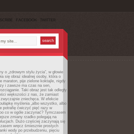
SCRIBE
FACEBOOK
TWITTER
y o „zdrowym stylu życia”, w głowie
ia się obraz idealnej osoby, która o
e maraton, pije zielone koktajle, nigdy
czy i zawsze ma czas na sen,
rozciąganie. Taki obraz jest tak odległy
ści większości z nas, że zamiast
zwyczajnie zniechęca. W efekcie
ułapkę myślenia „albo wszystko, albo
nie potrafię ćwiczyć pięć razy w
o po co w ogóle zaczynać? Tymczasem
ejsze zmiany rzadko polegają na
olucjach. Dużo częściej zaczynają się
czasem wręcz śmiesznie prostych
anki wody po przebudzeniu, pięciu