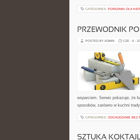
CATEGORIES:
PORADNIKI DLA KI
PRZEWODNIK PO
POSTED BY ADMIN
CZE - 6 - 2
wsparciem. Serwis pokazuje, że b
sposobów, zarówno w kuchni tradycy
CATEGORIES:
ODCHUDZANIE BEZ 
SZTUKA KOKTAJL