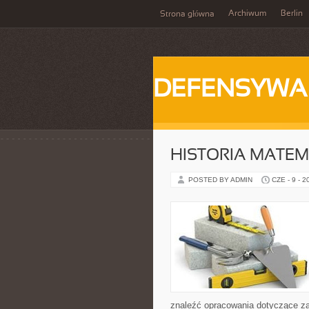
Archiwum
Berlin
Strona główna
DEFENSYWA
HISTORIA MATEM
POSTED BY ADMIN
CZE - 9 - 2
znaleźć opracowania dotyczące za