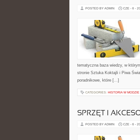
POSTED BY ADMIN
CZE - 6 - 2
tematyczna baza wiedzy, w którym
stronie Sztuka Koktajli i Piwa Świ
poradnikowe, które […]
CATEGORIES:
HISTORIA W MODZIE
SPRZĘT I AKCES
POSTED BY ADMIN
CZE - 6 - 2