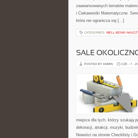
zaawansowanych tematów matema
i Ciekawostki Matematyczne. Serw
która nie ogranicza się […]
CATEGORIES:
WELL-BEING NAUCZ
SALE OKOLICZN
POSTED BY ADMIN
CZE - 7 - 2
miejsce dla tych, którzy szukają
dekoracji, atrakcji, muzyki, budż
Nowości na stronie Checklisty i G