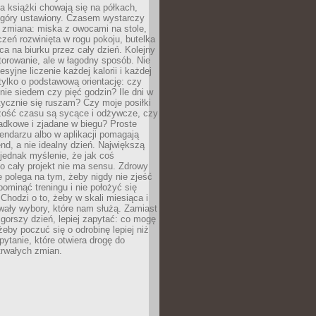
, a książki chowają się na półkach,
z góry ustawiony. Czasem wystarczy
 zmiana: miska z owocami na stole,
zeń rozwinięta w rogu pokoju, butelka
ca na biurku przez cały dzień. Kolejny
torowanie, ale w łagodny sposób. Nie
syjne liczenie każdej kalorii i każdej
tylko o podstawową orientację: czy
tnie siedem czy pięć godzin? Ile dni w
tycznie się ruszam? Czy moje posiłki
zość czasu są sycące i odżywcze, czy
adkowe i zjadane w biegu? Proste
lendarzu albo w aplikacji pomagają
nd, a nie idealny dzień. Największą
 jednak myślenie, że jak coś
to cały projekt nie ma sensu. Zdrowy
ie polega na tym, żeby nigdy nie zjeść
 pominąć treningu i nie położyć się
Chodzi o to, żeby w skali miesiąca i
wały wybory, które nam służą. Zamiast
 gorszy dzień, lepiej zapytać: co mogę
 żeby poczuć się o odrobinę lepiej niż
pytanie, które otwiera drogę do
trwałych zmian.