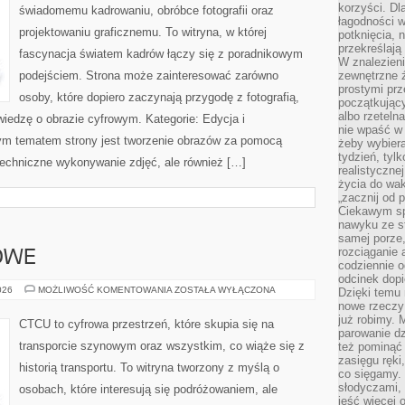
korzyści. Dl
świadomemu kadrowaniu, obróbce fotografii oraz
łagodności w
projektowaniu graficznemu. To witryna, w której
potknięcia, n
przekreślają
fascynacja światem kadrów łączy się z poradnikowym
W znalezien
podejściem. Strona może zainteresować zarówno
zewnętrzne ź
prostymi prz
osoby, które dopiero zaczynają przygodę z fotografią,
początkując
albo rzeteln
wiedzę o obrazie cyfrowym. Kategorie: Edycja i
nie wpaść w 
nym tematem strony jest tworzenie obrazów za pomocą
żeby wybiera
tydzień, tyl
 techniczne wykonywanie zdjęć, ale również […]
realistyczne
życia do waka
„zacznij od p
Ciekawym sp
nawyku ze st
samej porze
rozciąganie 
OWE
codziennie 
odcinek dop
POCIĄGI
026
MOŻLIWOŚĆ KOMENTOWANIA
ZOSTAŁA WYŁĄCZONA
Dzięki temu
TOWAROWE
nowe rzeczy 
już robimy. 
CTCU to cyfrowa przestrzeń, które skupia się na
parowanie d
transporcie szynowym oraz wszystkim, co wiąże się z
też pominąć 
zasięgu ręki
historią transportu. To witryna tworzony z myślą o
co sięgamy. 
słodyczami,
osobach, które interesują się podróżowaniem, ale
jeść więcej 