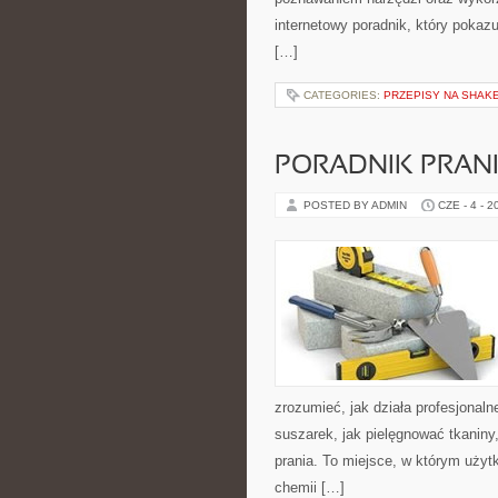
internetowy poradnik, który pokaz
[…]
CATEGORIES:
PRZEPISY NA SHAKE
PORADNIK PRAN
POSTED BY ADMIN
CZE - 4 - 2
zrozumieć, jak działa profesjonalne
suszarek, jak pielęgnować tkaniny
prania. To miejsce, w którym użytk
chemii […]