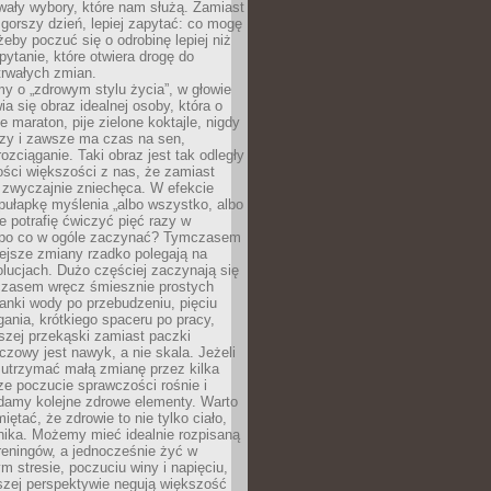
wały wybory, które nam służą. Zamiast
 gorszy dzień, lepiej zapytać: co mogę
 żeby poczuć się o odrobinę lepiej niż
pytanie, które otwiera drogę do
trwałych zmian.
y o „zdrowym stylu życia”, w głowie
ia się obraz idealnej osoby, która o
e maraton, pije zielone koktajle, nigdy
czy i zawsze ma czas na sen,
rozciąganie. Taki obraz jest tak odległy
ści większości z nas, że zamiast
zwyczajnie zniechęca. W efekcie
ułapkę myślenia „albo wszystko, albo
nie potrafię ćwiczyć pięć razy w
o po co w ogóle zaczynać? Tymczasem
ejsze zmiany rzadko polegają na
olucjach. Dużo częściej zaczynają się
czasem wręcz śmiesznie prostych
anki wody po przebudzeniu, pięciu
gania, krótkiego spaceru po pracy,
szej przekąski zamiast paczki
czowy jest nawyk, a nie skala. Jeżeli
 utrzymać małą zmianę przez kilka
ze poczucie sprawczości rośnie i
adamy kolejne zdrowe elementy. Warto
iętać, że zdrowie to nie tylko ciało,
hika. Możemy mieć idealnie rozpisaną
 treningów, a jednocześnie żyć w
 stresie, poczuciu winy i napięciu,
szej perspektywie negują większość