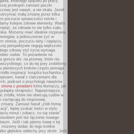
gania, krótkiego spaceru po pracy,
szej przekąski zamiast paczki
czowy jest nawyk, a nie skala. Jeżeli
 utrzymać małą zmianę przez kilka
ze poczucie sprawczości rośnie i
adamy kolejne zdrowe elementy. Warto
iętać, że zdrowie to nie tylko ciało,
hika. Możemy mieć idealnie rozpisaną
 treningów, a jednocześnie żyć w
 stresie, poczuciu winy i napięciu,
szej perspektywie negują większość
atego zdrowy styl życia wymaga
obec siebie. To pozwolenie na
a gorsze dni, na przerwy, które nie
 wszystkiego, co do tej pory zrobiliśmy.
iu pierwszych kroków często pomaga
ródło inspiracji: książka kucharska z
episami, kanał z ćwiczeniami dla
ych, podcast o psychologii nawyków
a
strona z poradami
która tłumaczy, jak
pułapkę skrajności. Najważniejsze,
ć źródła, które nie obiecują cudów w
ko zachęcają do stopniowej,
j zmiany. Zamiast haseł „zrób formę
cji”, lepiej szukać treści w stylu
ięciu minut i zobacz, co się stanie”.
osobem jest też łączenie nowego
arym. Jeśli i tak pijemy kawę o tej
, możemy dodać do tego krótkie
albo głębokie oddechy przy oknie. Jeśli