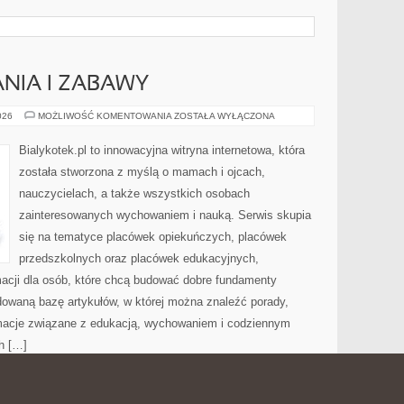
NIA I ZABAWY
METODY
026
MOŻLIWOŚĆ KOMENTOWANIA
ZOSTAŁA WYŁĄCZONA
NAUCZANIA
I
ZABAWY
Bialykotek.pl to innowacyjna witryna internetowa, która
została stworzona z myślą o mamach i ojcach,
nauczycielach, a także wszystkich osobach
zainteresowanych wychowaniem i nauką. Serwis skupia
się na tematyce placówek opiekuńczych, placówek
przedszkolnych oraz placówek edukacyjnych,
macji dla osób, które chcą budować dobre fundamenty
dowaną bazę artykułów, w której można znaleźć porady,
rmacje związane z edukacją, wychowaniem i codziennym
h […]
ODZIENNA