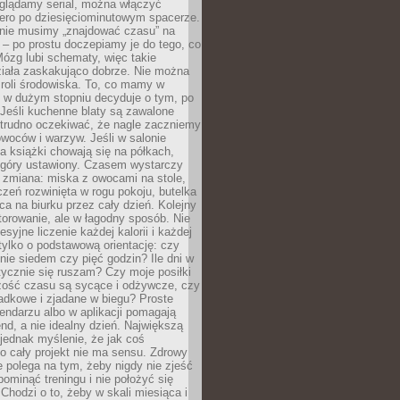
oglądamy serial, można włączyć
iero po dziesięciominutowym spacerze.
 nie musimy „znajdować czasu” na
– po prostu doczepiamy je do tego, co
Mózg lubi schematy, więc takie
ziała zaskakująco dobrze. Nie można
roli środowiska. To, co mamy w
, w dużym stopniu decyduje o tym, po
Jeśli kuchenne blaty są zawalone
 trudno oczekiwać, że nagle zaczniemy
owoców i warzyw. Jeśli w salonie
, a książki chowają się na półkach,
z góry ustawiony. Czasem wystarczy
 zmiana: miska z owocami na stole,
zeń rozwinięta w rogu pokoju, butelka
ca na biurku przez cały dzień. Kolejny
torowanie, ale w łagodny sposób. Nie
syjne liczenie każdej kalorii i każdej
tylko o podstawową orientację: czy
tnie siedem czy pięć godzin? Ile dni w
tycznie się ruszam? Czy moje posiłki
zość czasu są sycące i odżywcze, czy
adkowe i zjadane w biegu? Proste
lendarzu albo w aplikacji pomagają
nd, a nie idealny dzień. Największą
 jednak myślenie, że jak coś
to cały projekt nie ma sensu. Zdrowy
ie polega na tym, żeby nigdy nie zjeść
 pominąć treningu i nie położyć się
Chodzi o to, żeby w skali miesiąca i