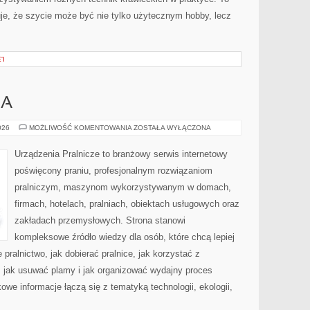
uje, że szycie może być nie tylko użytecznym hobby, lecz
'I
IA
PORADNIK
026
MOŻLIWOŚĆ KOMENTOWANIA
ZOSTAŁA WYŁĄCZONA
PRANIA
Urządzenia Pralnicze to branżowy serwis internetowy
poświęcony praniu, profesjonalnym rozwiązaniom
pralniczym, maszynom wykorzystywanym w domach,
firmach, hotelach, pralniach, obiektach usługowych oraz
zakładach przemysłowych. Strona stanowi
kompleksowe źródło wiedzy dla osób, które chcą lepiej
 pralnictwo, jak dobierać pralnice, jak korzystać z
, jak usuwać plamy i jak organizować wydajny proces
owe informacje łączą się z tematyką technologii, ekologii,