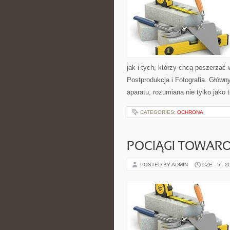
jak i tych, którzy chcą poszerzać 
Postprodukcja i Fotografia. Głów
aparatu, rozumiana nie tylko jako
CATEGORIES:
OCHRONA
POCIĄGI TOWAR
POSTED BY ADMIN
CZE - 5 - 2