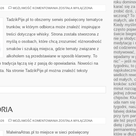
roku domino
karać się za
SZTUKA
026
MOŻLIWOŚĆ KOMENTOWANIA
ZOSTAŁA WYŁĄCZONA
zrobić dziś,
KOKTAJLI
wczoraj? To 
TadzikPije.pl to obszerny serwis poświęcony tematyce
małych, ale 
Kiedy myślim
trunków, w którym odbiorca może znaleźć inspirujące
często pojaw
świcie biegni
treści dotyczące whisky. Strona została stworzona z
nie je słody
myślą o osobach, które chcą zrozumieć różnorodność
medytację i 
od codzienno
smaków i szukają miejsca, gdzie tematy związane z
motywować, 
alkoholem są przedstawiane w sposób klarowny. To
wpadamy w p
nic” – jeśli 
 tradycja łączą się z pasją do opowiadania. Nowości na
tygodniu, t
najskuteczni
ata. Na stronie TadzikPije.pl można znaleźć teksty
wielkich rew
od małych, 
kroków: szkl
minut rozcią
jednej zdrow
chipsów. Klu
uda nam się
tygodni, nas
ORIA
łatwiej dokł
przy tym pam
ale też psyc
SPRZĘT
026
MOŻLIWOŚĆ KOMENTOWANIA
ZOSTAŁA WYŁĄCZONA
I
dietę i plan
AKCESORIA
permanentnym
MalwinaAtras.pl to miejsce w sieci poświęcony
które w dłuż