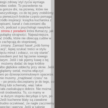
atego zdrowy styl życia wymaga
obec siebie. To pozwolenie na
a gorsze dni, na przerwy, które nie
 wszystkiego, co do tej pory zrobiliśmy.
iu pierwszych kroków często pomaga
ródło inspiracji: książka kucharska z
episami, kanał z ćwiczeniami dla
ych, podcast o psychologii nawyków
a
strona z poradami
która tłumaczy, jak
pułapkę skrajności. Najważniejsze,
ć źródła, które nie obiecują cudów w
ko zachęcają do stopniowej,
j zmiany. Zamiast haseł „zrób formę
cji”, lepiej szukać treści w stylu
ięciu minut i zobacz, co się stanie”.
osobem jest też łączenie nowego
arym. Jeśli i tak pijemy kawę o tej
, możemy dodać do tego krótkie
albo głębokie oddechy przy oknie. Jeśli
oglądamy serial, można włączyć
iero po dziesięciominutowym spacerze.
 nie musimy „znajdować czasu” na
– po prostu doczepiamy je do tego, co
Mózg lubi schematy, więc takie
ziała zaskakująco dobrze. Nie można
roli środowiska. To, co mamy w
, w dużym stopniu decyduje o tym, po
Jeśli kuchenne blaty są zawalone
 trudno oczekiwać, że nagle zaczniemy
owoców i warzyw. Jeśli w salonie