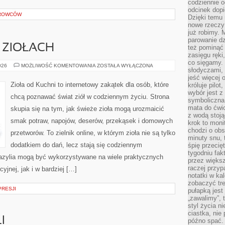
codziennie 
odcinek dop
EROWCÓW
Dzięki temu
nowe rzeczy 
już robimy. 
parowanie d
 ZIOŁACH
też pominąć 
zasięgu ręki
co sięgamy. 
PRZEWODNIK
026
MOŻLIWOŚĆ KOMENTOWANIA
ZOSTAŁA WYŁĄCZONA
słodyczami,
PO
ZIOŁACH
jeść więcej 
Zioła od Kuchni to internetowy zakątek dla osób, które
króluje pilot
wybór jest 
chcą poznawać świat ziół w codziennym życiu. Strona
symboliczna
mata do ćwic
skupia się na tym, jak świeże zioła mogą urozmaicić
z wodą stoją
smak potraw, napojów, deserów, przekąsek i domowych
krok to moni
chodzi o obse
przetworów. To zielnik online, w którym zioła nie są tylko
minuty snu, 
dodatkiem do dań, lecz stają się codziennym
śpię przecię
tygodniu fak
azylia mogą być wykorzystywane na wiele praktycznych
przez więks
raczej przyp
jnej, jak i w bardziej […]
notatki w ka
zobaczyć tre
PRESJI
pułapką jest
„zawalimy”, 
styl życia n
ciastka, nie
I
późno spać. 