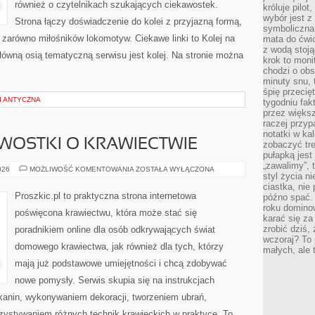
również o czytelnikach szukających ciekawostek.
króluje pilot
wybór jest 
Strona łączy doświadczenie do kolei z przyjazną formą,
symboliczna
zarówno miłośników lokomotyw. Ciekawe linki to Kolej na
mata do ćwic
z wodą stoją
łówną osią tematyczną serwisu jest kolej. Na stronie można
krok to moni
chodzi o obse
minuty snu, 
śpię przecię
 I ANTYCZNA
tygodniu fak
przez więks
raczej przyp
notatki w ka
AWOSTKI O KRAWIECTWIE
zobaczyć tre
pułapką jest
„zawalimy”, 
HISTORIA
026
MOŻLIWOŚĆ KOMENTOWANIA
ZOSTAŁA WYŁĄCZONA
styl życia n
I
CIEKAWOSTKI
ciastka, nie
O
Proszkic.pl to praktyczna strona internetowa
późno spać. 
KRAWIECTWIE
roku domino
poświęcona krawiectwu, która może stać się
karać się za
zrobić dziś,
poradnikiem online dla osób odkrywających świat
wczoraj? To 
domowego krawiectwa, jak również dla tych, którzy
małych, ale 
mają już podstawowe umiejętności i chcą zdobywać
nowe pomysły. Serwis skupia się na instrukcjach
anin, wykonywaniem dekoracji, tworzeniem ubrań,
ystywaniem różnych technik krawieckich w praktyce. To