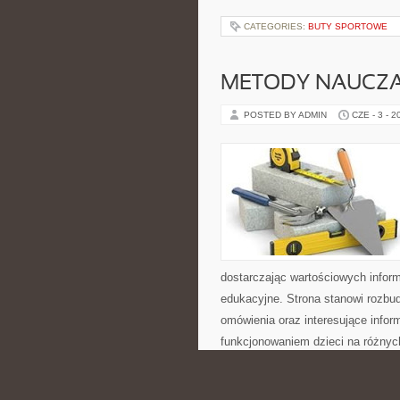
CATEGORIES:
BUTY SPORTOWE
METODY NAUCZA
POSTED BY ADMIN
CZE - 3 - 2
dostarczając wartościowych infor
edukacyjne. Strona stanowi rozbu
omówienia oraz interesujące info
funkcjonowaniem dzieci na różnyc
CATEGORIES:
RYTUAŁY I MAGIA C