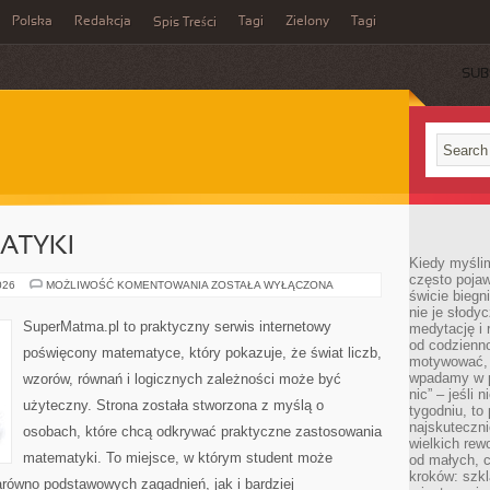
Polska
Redakcja
Tagi
Zielony
Tagi
Spis Treści
SUB
ATYKI
Kiedy myślim
często pojaw
HISTORIA
026
MOŻLIWOŚĆ KOMENTOWANIA
ZOSTAŁA WYŁĄCZONA
świcie biegni
MATEMATYKI
nie je słody
SuperMatma.pl to praktyczny serwis internetowy
medytację i 
od codzienno
poświęcony matematyce, który pokazuje, że świat liczb,
motywować, 
wpadamy w p
wzorów, równań i logicznych zależności może być
nic” – jeśli 
użyteczny. Strona została stworzona z myślą o
tygodniu, t
najskuteczni
osobach, które chcą odkrywać praktyczne zastosowania
wielkich rew
matematyki. To miejsce, w którym student może
od małych, 
kroków: szkl
równo podstawowych zagadnień, jak i bardziej