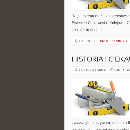
dzięki czemu może zainteresować 
Świecie i Ciekawostki Kolejowe. G
znaleźć treści […]
CATEGORIES:
BIŻUTERIA VINTAGE
HISTORIA I CIEK
POSTED BY ADMIN
CZE - 5 - 2
związanych z szyciem, doborem tk
poznawaniem narzędzi oraz wykorz