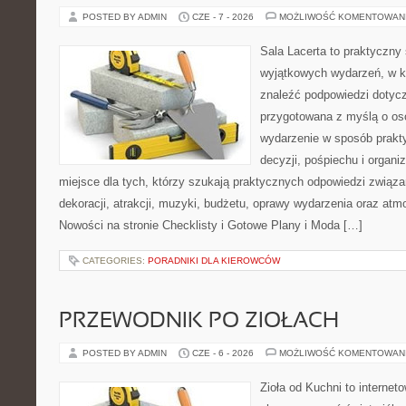
POSTED BY ADMIN
CZE - 7 - 2026
MOŻLIWOŚĆ KOMENTOWAN
Sala Lacerta to praktyczny
wyjątkowych wydarzeń, w k
znaleźć podpowiedzi dotycz
przygotowana z myślą o os
wydarzenie w sposób prakt
decyzji, pośpiechu i organ
miejsce dla tych, którzy szukają praktycznych odpowiedzi związ
dekoracji, atrakcji, muzyki, budżetu, oprawy wydarzenia oraz atm
Nowości na stronie Checklisty i Gotowe Plany i Moda […]
CATEGORIES:
PORADNIKI DLA KIEROWCÓW
PRZEWODNIK PO ZIOŁACH
POSTED BY ADMIN
CZE - 6 - 2026
MOŻLIWOŚĆ KOMENTOWAN
Zioła od Kuchni to internet