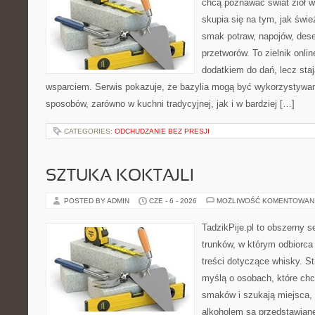
chcą poznawać świat ziół 
skupia się na tym, jak świ
smak potraw, napojów, des
przetworów. To zielnik onlin
dodatkiem do dań, lecz sta
wsparciem. Serwis pokazuje, że bazylia mogą być wykorzystywan
sposobów, zarówno w kuchni tradycyjnej, jak i w bardziej […]
CATEGORIES:
ODCHUDZANIE BEZ PRESJI
SZTUKA KOKTAJLI
POSTED BY ADMIN
CZE - 6 - 2026
MOŻLIWOŚĆ KOMENTOWAN
TadzikPije.pl to obszerny 
trunków, w którym odbiorca
treści dotyczące whisky. S
myślą o osobach, które ch
smaków i szukają miejsca,
alkoholem są przedstawian