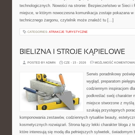
technologicznych. Nowości na stronie: Bezpieczeństwo w Sieci i 
miejsce, w którym nowoczesna komunikacja zostaje pokazana w 
technicznego żargonu, czytelnik może znaleźć tu […]
CATEGORIES:
ATRAKCJE TURYSTYCZNE
BIELIZNA I STROJE KĄPIELOWE
POSTED BY ADMIN
CZE - 15 - 2026
MOŻLIWOŚĆ KOMENTOWA
Serwis poradnikowy poświęc
wygląd, preparatom pielęgn
codziennym inspiracjom dla
podkreślać swój charakter n
miejsce stworzone z myślą 
szukają przystępnych pora
komponowania zestawów, codziennych rytuałów beauty, estetyczny
kosmetycznych rozwiązań. Strona łączy lekki charakter bloga z 
które interesują się modą dla pełniejszych sylwetek, świadomym