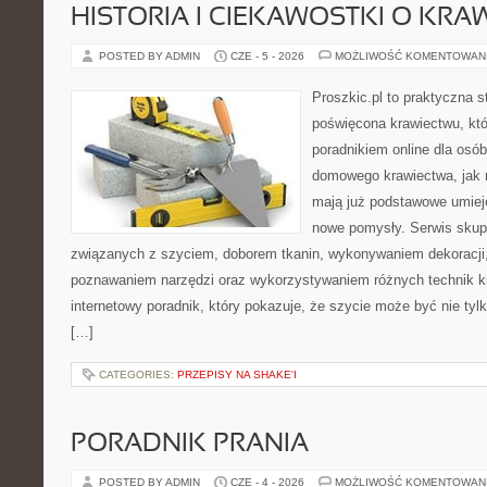
HISTORIA I CIEKAWOSTKI O KRA
POSTED BY ADMIN
CZE - 5 - 2026
MOŻLIWOŚĆ KOMENTOWAN
Proszkic.pl to praktyczna s
poświęcona krawiectwu, któ
poradnikiem online dla osó
domowego krawiectwa, jak r
mają już podstawowe umiej
nowe pomysły. Serwis skupi
związanych z szyciem, doborem tkanin, wykonywaniem dekoracji,
poznawaniem narzędzi oraz wykorzystywaniem różnych technik kr
internetowy poradnik, który pokazuje, że szycie może być nie ty
[…]
CATEGORIES:
PRZEPISY NA SHAKE'I
PORADNIK PRANIA
POSTED BY ADMIN
CZE - 4 - 2026
MOŻLIWOŚĆ KOMENTOWAN