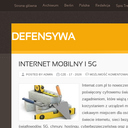
Archiwum
Berlin
Polska
Redakcja
Strona główna
Spis Tr
DEFENSYWA
INTERNET MOBILNY I 5G
POSTED BY ADMIN
CZE - 17 - 2026
MOŻLIWOŚĆ KOMENTOWA
Internat.com.pl to nowocz
poświęcony cyfrowemu świ
zagadnieniom, które wiążą 
korzystaniem z urządzeń m
ciekawym miejscem dla osó
świecie internetu, sieci b
światłowodów, 5G, chmury, hostingu, cyberbezpieczeństwa oraz 