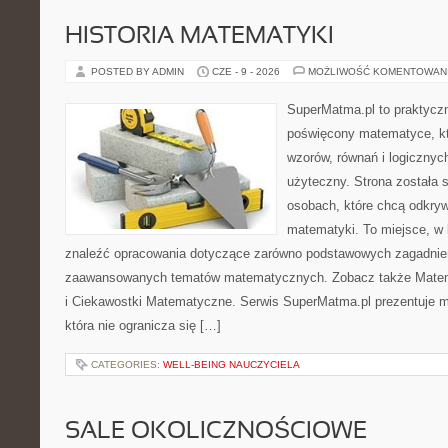
HISTORIA MATEMATYKI
POSTED BY ADMIN
CZE - 9 - 2026
MOŻLIWOŚĆ KOMENTOWAN
SuperMatma.pl to praktyczn
poświęcony matematyce, któ
wzorów, równań i logicznyc
użyteczny. Strona została 
osobach, które chcą odkry
matematyki. To miejsce, w
znaleźć opracowania dotyczące zarówno podstawowych zagadnień,
zaawansowanych tematów matematycznych. Zobacz także Mate
i Ciekawostki Matematyczne. Serwis SuperMatma.pl prezentuje m
która nie ogranicza się […]
CATEGORIES:
WELL-BEING NAUCZYCIELA
SALE OKOLICZNOŚCIOWE