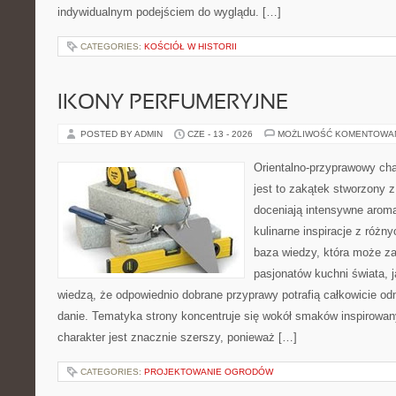
indywidualnym podejściem do wyglądu. […]
CATEGORIES:
KOŚCIÓŁ W HISTORII
IKONY PERFUMERYJNE
POSTED BY ADMIN
CZE - 13 - 2026
MOŻLIWOŚĆ KOMENTOWA
Orientalno-przyprawowy char
jest to zakątek stworzony 
doceniają intensywne aroma
kulinarne inspiracje z różny
baza wiedzy, która może z
pasjonatów kuchni świata, j
wiedzą, że odpowiednio dobrane przyprawy potrafią całkowicie od
danie. Tematyka strony koncentruje się wokół smaków inspirowa
charakter jest znacznie szerszy, ponieważ […]
CATEGORIES:
PROJEKTOWANIE OGRODÓW