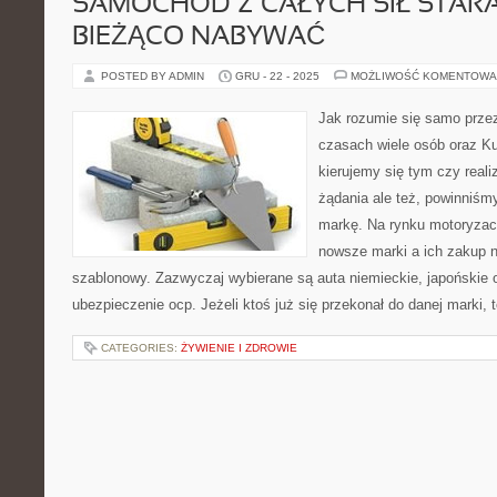
SAMOCHÓD Z CAŁYCH SIŁ STARA
BIEŻĄCO NABYWAĆ
POSTED BY ADMIN
GRU - 22 - 2025
MOŻLIWOŚĆ KOMENTOWA
Jak rozumie się samo przez
czasach wiele osób oraz Ku
kierujemy się tym czy real
żądania ale też, powinniś
markę. Na rynku motoryzac
nowsze marki a ich zakup ni
szablonowy. Zazwyczaj wybierane są auta niemieckie, japońskie o
ubezpieczenie ocp. Jeżeli ktoś już się przekonał do danej marki, 
CATEGORIES:
ŻYWIENIE I ZDROWIE