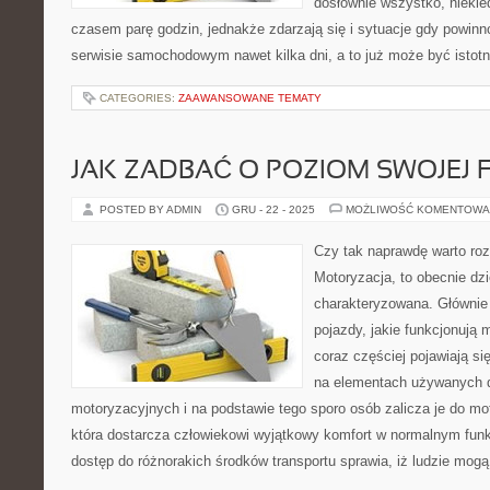
dosłownie wszystko, niekie
czasem parę godzin, jednakże zdarzają się i sytuacje gdy powinn
serwisie samochodowym nawet kilka dni, a to już może być istot
CATEGORIES:
ZAAWANSOWANE TEMATY
JAK ZADBAĆ O POZIOM SWOJEJ 
POSTED BY ADMIN
GRU - 22 - 2025
MOŻLIWOŚĆ KOMENTOWA
Czy tak naprawdę warto roz
Motoryzacja, to obecnie dz
charakteryzowana. Głównie
pojazdy, jakie funkcjonują
coraz częściej pojawiają si
na elementach używanych 
motoryzacyjnych i na podstawie tego sporo osób zalicza je do moto
która dostarcza człowiekowi wyjątkowy komfort w normalnym funk
dostęp do różnorakich środków transportu sprawia, iż ludzie mog