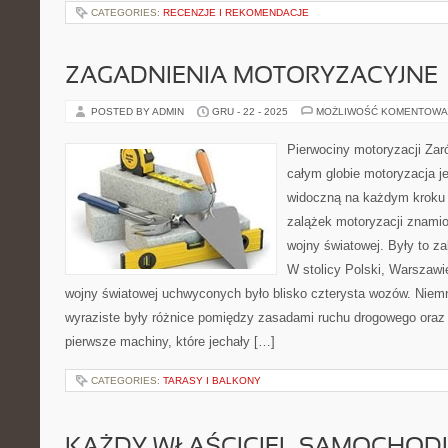
CATEGORIES:
RECENZJE I REKOMENDACJE
ZAGADNIENIA MOTORYZACYJNE
POSTED BY ADMIN
GRU - 22 - 2025
MOŻLIWOŚĆ KOMENTOWA
Pierwociny motoryzacji Zar
całym globie motoryzacja j
widoczną na każdym kroku 
zalążek motoryzacji znamio
wojny światowej. Były to z
W stolicy Polski, Warszaw
wojny światowej uchwyconych było blisko czterysta wozów. Niem
wyraziste były różnice pomiędzy zasadami ruchu drogowego oraz
pierwsze machiny, które jechały […]
CATEGORIES:
TARASY I BALKONY