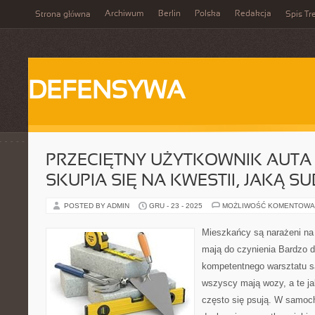
Archiwum
Berlin
Polska
Redakcja
Strona główna
Spis Tr
DEFENSYWA
PRZECIĘTNY UŻYTKOWNIK AUTA
SKUPIA SIĘ NA KWESTII, JAKĄ S
POSTED BY ADMIN
GRU - 23 - 2025
MOŻLIWOŚĆ KOMENTOWA
Mieszkańcy są narażeni na 
mają do czynienia Bardzo d
kompetentnego warsztatu s
wszyscy mają wozy, a te ja
często się psują. W samoch