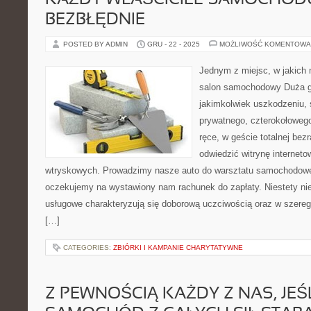
KAŻDY WŁAŚCICIEL SAMOCHOD
BEZBŁĘDNIE
POSTED BY ADMIN
GRU - 22 - 2025
MOŻLIWOŚĆ KOMENTOWA
Jednym z miejsc, w jakich
salon samochodowy Duża gr
jakimkolwiek uszkodzeniu, 
prywatnego, czterokołowego
ręce, w geście totalnej bez
odwiedzić witrynę interne
wtryskowych. Prowadzimy nasze auto do warsztatu samochodowe
oczekujemy na wystawiony nam rachunek do zapłaty. Niestety nie 
usługowe charakteryzują się doborową uczciwością oraz w szereg
[…]
CATEGORIES:
ZBIÓRKI I KAMPANIE CHARYTATYWNE
Z PEWNOŚCIĄ KAŻDY Z NAS, JEŚ