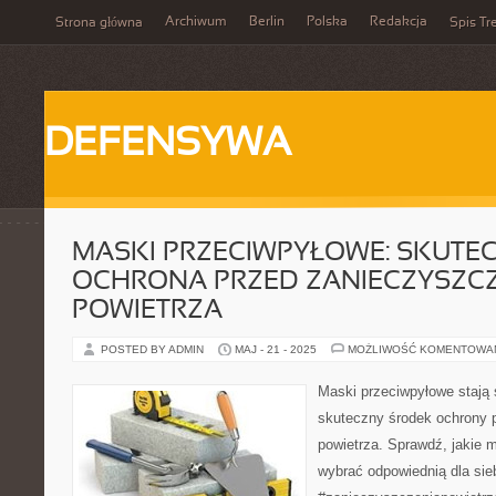
Archiwum
Berlin
Polska
Redakcja
Strona główna
Spis Tr
DEFENSYWA
MASKI PRZECIWPYŁOWE: SKUTE
OCHRONA PRZED ZANIECZYSZC
POWIETRZA
POSTED BY ADMIN
MAJ - 21 - 2025
MOŻLIWOŚĆ KOMENTOWA
Maski przeciwpyłowe stają s
skuteczny środek ochrony 
powietrza. Sprawdź, jakie m
wybrać odpowiednią dla si