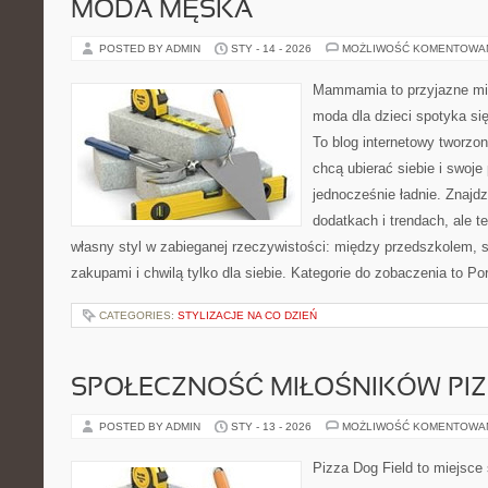
MODA MĘSKA
POSTED BY ADMIN
STY - 14 - 2026
MOŻLIWOŚĆ KOMENTOWA
Mammamia to przyjazne mie
moda dla dzieci spotyka si
To blog internetowy tworzon
chcą ubierać siebie i swoje
jednocześnie ładnie. Znajdz
dodatkach i trendach, ale t
własny styl w zabieganej rzeczywistości: między przedszkolem, 
zakupami i chwilą tylko dla siebie. Kategorie do zobaczenia to Po
CATEGORIES:
STYLIZACJE NA CO DZIEŃ
SPOŁECZNOŚĆ MIŁOŚNIKÓW PIZ
POSTED BY ADMIN
STY - 13 - 2026
MOŻLIWOŚĆ KOMENTOWA
Pizza Dog Field to miejsce