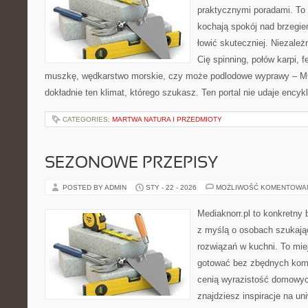
praktycznymi poradami. To 
kochają spokój nad brzegie
łowić skuteczniej. Niezależn
Cię spinning, połów karpi, f
muszkę, wędkarstwo morskie, czy może podlodowe wyprawy – 
dokładnie ten klimat, którego szukasz. Ten portal nie udaje encyk
CATEGORIES:
MARTWA NATURA I PRZEDMIOTY
SEZONOWE PRZEPISY
POSTED BY ADMIN
STY - 22 - 2026
MOŻLIWOŚĆ KOMENTOWA
Mediaknorr.pl to konkretny b
z myślą o osobach szukaj
rozwiązań w kuchni. To miej
gotować bez zbędnych kompl
cenią wyrazistość domowych
znajdziesz inspiracje na un