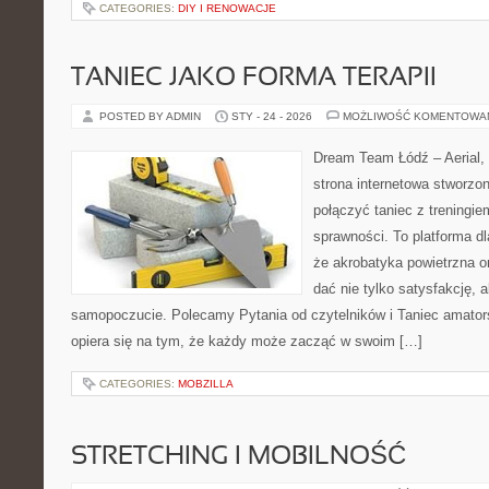
CATEGORIES:
DIY I RENOWACJE
TANIEC JAKO FORMA TERAPII
POSTED BY ADMIN
STY - 24 - 2026
MOŻLIWOŚĆ KOMENTOWA
Dream Team Łódź – Aerial, 
strona internetowa stworzon
połączyć taniec z treningie
sprawności. To platforma dl
że akrobatyka powietrzna or
dać nie tylko satysfakcję, a
samopoczucie. Polecamy Pytania od czytelników i Taniec amato
opiera się na tym, że każdy może zacząć w swoim […]
CATEGORIES:
MOBZILLA
STRETCHING I MOBILNOŚĆ