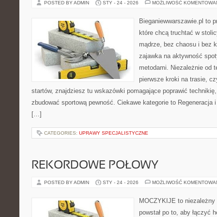
POSTED BY ADMIN
STY - 24 - 2026
MOŻLIWOŚĆ KOMENTOWA
Bieganiewwarszawie.pl to p
które chcą truchtać w stolic
mądrze, bez chaosu i bez ko
zajawka na aktywność spot
metodami. Niezależnie od t
pierwsze kroki na trasie, c
startów, znajdziesz tu wskazówki pomagające poprawić technikię
zbudować sportową pewność. Ciekawe kategorie to Regeneracja i 
[…]
CATEGORIES:
UPRAWY SPECJALISTYCZNE
REKORDOWE POŁOWY
POSTED BY ADMIN
STY - 24 - 2026
MOŻLIWOŚĆ KOMENTOWA
MOCZYKIJE to niezależny se
powstał po to, aby łączyć 