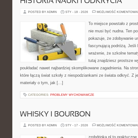
HISTORIA NAUKI I ODKRYCIA
POSTED BY ADMIN
STY - 18 - 2026
MOŻLIWOŚĆ KOMENTOWA
To miejsce powstało z pros
nie musi być nudna. Ten po
pokazuje, że zdobywanie u
fascynującą podróżą. Jeśli
wrażenie, że szkolne temat
tutaj znajdziesz prostsze w
poukładać nawet najbardziej skomplikowane zagadnienia. Na stron
które łączą świat szkoły z niespodziankami ze świata odkryć. Z je
materiały o tym, jak […]
CATEGORIES:
PROBLEMY WYCHOWAWCZE
WHISKY I BOURBON
POSTED BY ADMIN
STY - 17 - 2026
MOŻLIWOŚĆ KOMENTOWA
zrobdrinka.pl to praktyczne