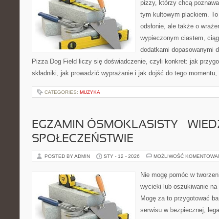
pizzy, którzy chcą poznawa
tym kultowym plackiem. To 
odsłonie, ale także o wraże
wypieczonym ciastem, ciąg
dodatkami dopasowanymi do
Pizza Dog Field liczy się doświadczenie, czyli konkret: jak przyg
składniki, jak prowadzić wyprażanie i jak dojść do tego momentu,
CATEGORIES:
MUZYKA
EGZAMIN ÓSMOKLASISTY – WIED
SPOŁECZEŃSTWIE
POSTED BY ADMIN
STY - 12 - 2026
MOŻLIWOŚĆ KOMENTOWA
Nie mogę pomóc w tworzeniu 
wycieki lub oszukiwanie na
Mogę za to przygotować bar
serwisu w bezpiecznej, lega