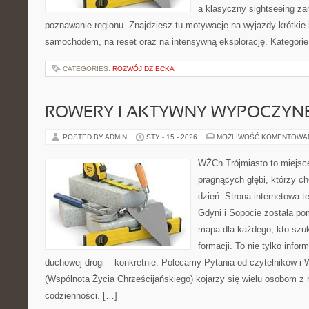
a klasyczny sightseeing zam
poznawanie regionu. Znajdziesz tu motywacje na wyjazdy krótkie i
samochodem, na reset oraz na intensywną eksplorację. Kategorie
CATEGORIES:
ROZWÓJ DZIECKA
ROWERY I AKTYWNY WYPOCZYN
POSTED BY ADMIN
STY - 15 - 2026
MOŻLIWOŚĆ KOMENTOWA
WŻCh Trójmiasto to miejsce
pragnących głębi, którzy c
dzień. Strona internetowa 
Gdyni i Sopocie została po
mapa dla każdego, kto szu
formacji. To nie tylko infor
duchowej drogi – konkretnie. Polecamy Pytania od czytelników i 
(Wspólnota Życia Chrześcijańskiego) kojarzy się wielu osobom z
codzienności. […]