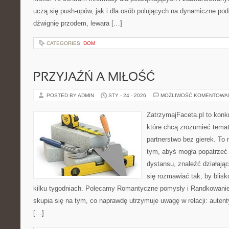
uczą się push-upów, jak i dla osób polujących na dynamiczne pod
dźwignię przodem, lewara […]
CATEGORIES:
DOM
PRZYJAŹŃ A MIŁOŚĆ
POSTED BY ADMIN
STY - 24 - 2026
MOŻLIWOŚĆ KOMENTOWA
ZatrzymajFaceta.pl to konkr
które chcą zrozumieć temat
partnerstwo bez gierek. To
tym, abyś mogła popatrzeć 
dystansu, znaleźć działaj
się rozmawiać tak, by blis
kilku tygodniach. Polecamy Romantyczne pomysły i Randkowani
skupia się na tym, co naprawdę utrzymuje uwagę w relacji: autent
[…]