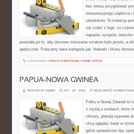
bez stresu przygotować pro
restauracyjnego zaplecza i
składników. To kolekcja pom
się zrobić z tego, co częst
napojów, syropów, owoców i
powstała po to, aby domowe mieszanie smaków było proste, a ef
apetycznie. Polecamy takie kategorie jak: Nalewki i likiery domow
CATEGORIES:
PRACA HYBRYDOWA I HOME OFFICE
PAPUA-NOWA GWINEA
POSTED BY ADMIN
STY - 16 - 2026
MOŻLIWOŚĆ KOMENTOWA
Polka w Nowej Zelandii to t
z myślą o osobach, które ma
chmury, planują wyprawę do 
chcą oglądać świat w rytmi
gdzie sprawdzone tipy spoty