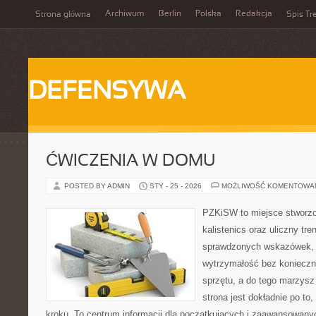
Archiwum
Berlin
Polska
Redakcja
Strona główna
Spis Tr
DEFENSYWA
ĆWICZENIA W DOMU
POSTED BY ADMIN
STY - 25 - 2026
MOŻLIWOŚĆ KOMENTOWA
PZKiSW to miejsce stworzo
kalistenics oraz uliczny tre
sprawdzonych wskazówek,
wytrzymałość bez konieczn
sprzętu, a do tego marzysz
strona jest dokładnie po to
kroku. To centrum informacji dla początkujących i zaawansowanych