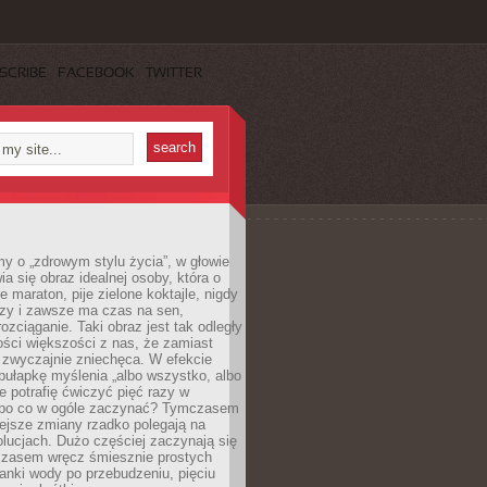
SCRIBE
FACEBOOK
TWITTER
y o „zdrowym stylu życia”, w głowie
ia się obraz idealnej osoby, która o
e maraton, pije zielone koktajle, nigdy
czy i zawsze ma czas na sen,
rozciąganie. Taki obraz jest tak odległy
ści większości z nas, że zamiast
zwyczajnie zniechęca. W efekcie
ułapkę myślenia „albo wszystko, albo
nie potrafię ćwiczyć pięć razy w
o po co w ogóle zaczynać? Tymczasem
ejsze zmiany rzadko polegają na
olucjach. Dużo częściej zaczynają się
czasem wręcz śmiesznie prostych
anki wody po przebudzeniu, pięciu