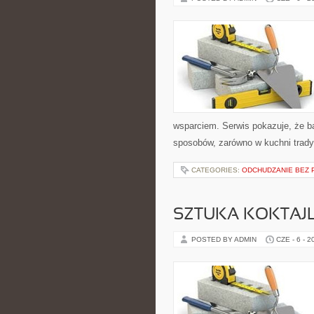
wsparciem. Serwis pokazuje, że b
sposobów, zarówno w kuchni tradycy
CATEGORIES:
ODCHUDZANIE BEZ 
SZTUKA KOKTAJL
POSTED BY ADMIN
CZE - 6 - 2