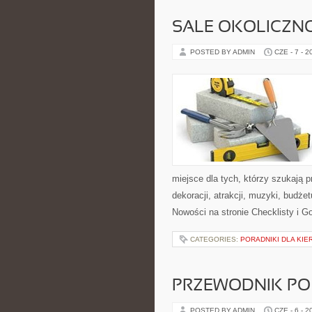
SALE OKOLICZN
POSTED BY ADMIN
CZE - 7 - 2
miejsce dla tych, którzy szukają
dekoracji, atrakcji, muzyki, budż
Nowości na stronie Checklisty i G
CATEGORIES:
PORADNIKI DLA KI
PRZEWODNIK PO
POSTED BY ADMIN
CZE - 6 - 2