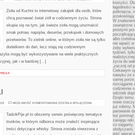
korzyści. Dl
PO
ZIOŁACH
łagodności w
Zioła od Kuchni to internetowy zakątek dla osób, które
potknięcia, n
przekreślają
chcą poznawać świat ziół w codziennym życiu. Strona
W znalezien
skupia się na tym, jak świeże zioła mogą urozmaicić
zewnętrzne ź
prostymi prz
smak potraw, napojów, deserów, przekąsek i domowych
początkując
albo rzeteln
przetworów. To zielnik online, w którym zioła nie są tylko
nie wpaść w 
dodatkiem do dań, lecz stają się codziennym
żeby wybiera
tydzień, tyl
azylia mogą być wykorzystywane na wiele praktycznych
realistyczne
jnej, jak i w bardziej […]
życia do waka
„zacznij od p
Ciekawym sp
PRESJI
nawyku ze st
samej porze
rozciąganie 
codziennie 
I
odcinek dop
Dzięki temu
nowe rzeczy 
SZTUKA
026
MOŻLIWOŚĆ KOMENTOWANIA
ZOSTAŁA WYŁĄCZONA
KOKTAJLI
już robimy. 
parowanie d
TadzikPije.pl to obszerny serwis poświęcony tematyce
też pominąć 
zasięgu ręki
trunków, w którym odbiorca może znaleźć inspirujące
co sięgamy. 
treści dotyczące whisky. Strona została stworzona z
słodyczami,
jeść więcej 