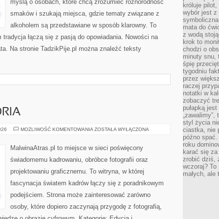
myślą o osobach, które chcą zrozumieć różnorodność
króluje pilot
wybór jest 
smaków i szukają miejsca, gdzie tematy związane z
symboliczna
alkoholem są przedstawiane w sposób klarowny. To
mata do ćwic
z wodą stoją
 tradycja łączą się z pasją do opowiadania. Nowości na
krok to moni
ata. Na stronie TadzikPije.pl można znaleźć teksty
chodzi o obse
minuty snu, 
śpię przecię
tygodniu fak
przez więks
raczej przyp
notatki w ka
zobaczyć tre
pułapką jest
ORIA
„zawalimy”, 
styl życia n
SPRZĘT
ciastka, nie
026
MOŻLIWOŚĆ KOMENTOWANIA
ZOSTAŁA WYŁĄCZONA
I
późno spać. 
AKCESORIA
roku domino
MalwinaAtras.pl to miejsce w sieci poświęcony
karać się za
zrobić dziś,
świadomemu kadrowaniu, obróbce fotografii oraz
wczoraj? To 
projektowaniu graficznemu. To witryna, w której
małych, ale 
fascynacja światem kadrów łączy się z poradnikowym
podejściem. Strona może zainteresować zarówno
osoby, które dopiero zaczynają przygodę z fotografią,
wiedzę o obrazie cyfrowym. Kategorie: Edycja i