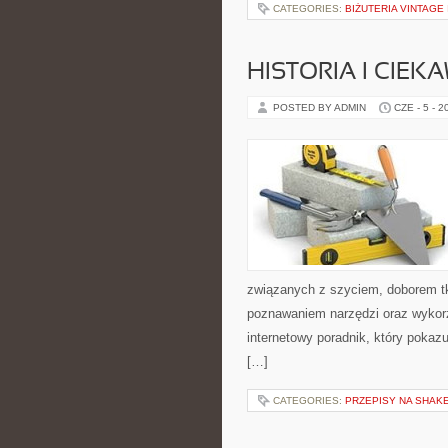
CATEGORIES:
BIŻUTERIA VINTAGE
HISTORIA I CIEK
POSTED BY ADMIN
CZE - 5 - 2
związanych z szyciem, doborem tk
poznawaniem narzędzi oraz wykorz
internetowy poradnik, który pokaz
[…]
CATEGORIES:
PRZEPISY NA SHAKE