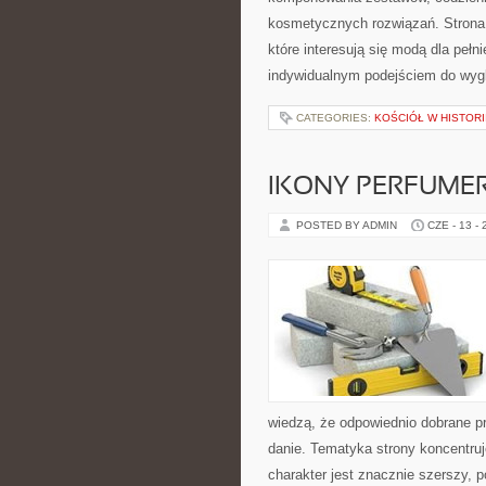
kosmetycznych rozwiązań. Strona 
które interesują się modą dla pe
indywidualnym podejściem do wyg
CATEGORIES:
KOŚCIÓŁ W HISTORI
IKONY PERFUME
POSTED BY ADMIN
CZE - 13 -
wiedzą, że odpowiednio dobrane pr
danie. Tematyka strony koncentru
charakter jest znacznie szerszy, 