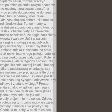
oglądamy serial, można włączyć
iero po dziesięciominutowym spacerze.
 nie musimy „znajdować czasu” na
– po prostu doczepiamy je do tego, co
Mózg lubi schematy, więc takie
ziała zaskakująco dobrze. Nie można
roli środowiska. To, co mamy w
, w dużym stopniu decyduje o tym, po
Jeśli kuchenne blaty są zawalone
 trudno oczekiwać, że nagle zaczniemy
owoców i warzyw. Jeśli w salonie
, a książki chowają się na półkach,
z góry ustawiony. Czasem wystarczy
 zmiana: miska z owocami na stole,
zeń rozwinięta w rogu pokoju, butelka
ca na biurku przez cały dzień. Kolejny
torowanie, ale w łagodny sposób. Nie
syjne liczenie każdej kalorii i każdej
tylko o podstawową orientację: czy
tnie siedem czy pięć godzin? Ile dni w
tycznie się ruszam? Czy moje posiłki
zość czasu są sycące i odżywcze, czy
adkowe i zjadane w biegu? Proste
lendarzu albo w aplikacji pomagają
nd, a nie idealny dzień. Największą
 jednak myślenie, że jak coś
to cały projekt nie ma sensu. Zdrowy
ie polega na tym, żeby nigdy nie zjeść
 pominąć treningu i nie położyć się
Chodzi o to, żeby w skali miesiąca i