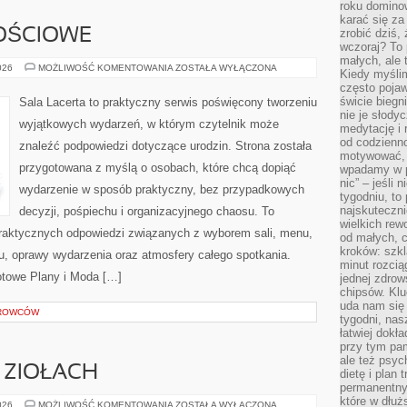
roku domino
karać się za
OŚCIOWE
zrobić dziś,
wczoraj? To 
małych, ale 
SALE
026
MOŻLIWOŚĆ KOMENTOWANIA
ZOSTAŁA WYŁĄCZONA
Kiedy myślim
OKOLICZNOŚCIOWE
często pojaw
świcie biegni
Sala Lacerta to praktyczny serwis poświęcony tworzeniu
nie je słody
wyjątkowych wydarzeń, w którym czytelnik może
medytację i 
od codzienno
znaleźć podpowiedzi dotyczące urodzin. Strona została
motywować, 
przygotowana z myślą o osobach, które chcą dopiąć
wpadamy w p
nic” – jeśli 
wydarzenie w sposób praktyczny, bez przypadkowych
tygodniu, t
najskuteczni
decyzji, pośpiechu i organizacyjnego chaosu. To
wielkich rew
 praktycznych odpowiedzi związanych z wyborem sali, menu,
od małych, 
kroków: szkl
etu, oprawy wydarzenia oraz atmosfery całego spotkania.
minut rozcią
otowe Plany i Moda […]
jednej zdrow
chipsów. Klu
uda nam się
EROWCÓW
tygodni, nas
łatwiej dokł
przy tym pam
ale też psyc
 ZIOŁACH
dietę i plan
permanentnym
które w dłuż
PRZEWODNIK
026
MOŻLIWOŚĆ KOMENTOWANIA
ZOSTAŁA WYŁĄCZONA