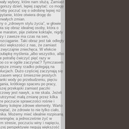
wały wybory, które nam służą. Zamiast
 gorszy dzień, lepiej zapytać: co mogę
 żeby poczuć się o odrobinę lepiej niż
pytanie, które otwiera drogę do
trwałych zmian.
y o „zdrowym stylu życia”, w głowie
ia się obraz idealnej osoby, która o
e maraton, pije zielone koktajle, nigdy
czy i zawsze ma czas na sen,
rozciąganie. Taki obraz jest tak odległy
ści większości z nas, że zamiast
zwyczajnie zniechęca. W efekcie
ułapkę myślenia „albo wszystko, albo
nie potrafię ćwiczyć pięć razy w
o po co w ogóle zaczynać? Tymczasem
ejsze zmiany rzadko polegają na
olucjach. Dużo częściej zaczynają się
czasem wręcz śmiesznie prostych
anki wody po przebudzeniu, pięciu
gania, krótkiego spaceru po pracy,
szej przekąski zamiast paczki
czowy jest nawyk, a nie skala. Jeżeli
 utrzymać małą zmianę przez kilka
ze poczucie sprawczości rośnie i
adamy kolejne zdrowe elementy. Warto
iętać, że zdrowie to nie tylko ciało,
hika. Możemy mieć idealnie rozpisaną
 treningów, a jednocześnie żyć w
 stresie, poczuciu winy i napięciu,
szej perspektywie negują większość