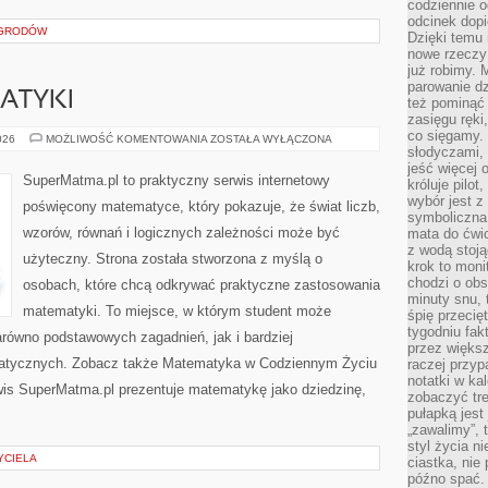
codziennie 
odcinek dop
OGRODÓW
Dzięki temu
nowe rzeczy 
już robimy. 
parowanie d
ATYKI
też pominąć 
zasięgu ręki
co sięgamy. 
HISTORIA
026
MOŻLIWOŚĆ KOMENTOWANIA
ZOSTAŁA WYŁĄCZONA
MATEMATYKI
słodyczami,
jeść więcej 
SuperMatma.pl to praktyczny serwis internetowy
króluje pilot
wybór jest 
poświęcony matematyce, który pokazuje, że świat liczb,
symboliczna
wzorów, równań i logicznych zależności może być
mata do ćwic
z wodą stoją
użyteczny. Strona została stworzona z myślą o
krok to moni
chodzi o obse
osobach, które chcą odkrywać praktyczne zastosowania
minuty snu, 
matematyki. To miejsce, w którym student może
śpię przecię
tygodniu fak
równo podstawowych zagadnień, jak i bardziej
przez więks
tycznych. Zobacz także Matematyka w Codziennym Życiu
raczej przyp
notatki w ka
is SuperMatma.pl prezentuje matematykę jako dziedzinę,
zobaczyć tre
pułapką jest
„zawalimy”, 
styl życia n
YCIELA
ciastka, nie
późno spać. 