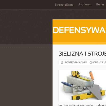
Archiwum
Berlin
Strona główna
DEFENSYWA
BIELIZNA I STRO
POSTED BY ADMIN
CZE - 15 -
komponowania zestawów, codzienny