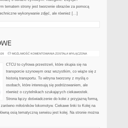
nym tematem strony jest tworzenie obrazów za pomocą
 techniczne wykonywanie zdjęć, ale również […]
OWE
POCIĄGI
026
MOŻLIWOŚĆ KOMENTOWANIA
ZOSTAŁA WYŁĄCZONA
TOWAROWE
CTCU to cyfrowa przestrzeń, które skupia się na
transporcie szynowym oraz wszystkim, co wiąże się z
historią transportu. To witryna tworzony z myślą o
osobach, które interesują się podróżowaniem, ale
również o czytelnikach szukających ciekawostek.
Strona łączy doświadczenie do kolei z przyjazną formą,
zarówno miłośników lokomotyw. Ciekawe linki to Kolej na
łówną osią tematyczną serwisu jest kolej. Na stronie można