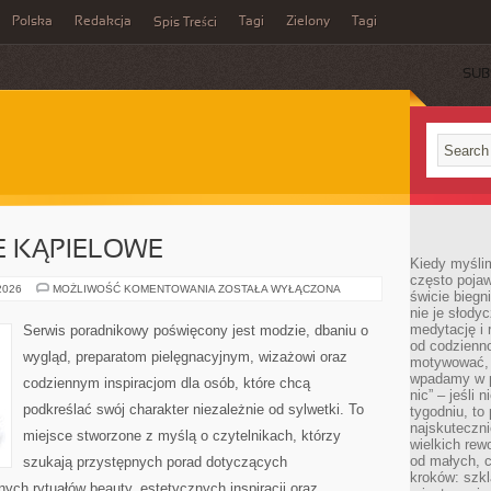
Polska
Redakcja
Tagi
Zielony
Tagi
Spis Treści
SUB
JE KĄPIELOWE
Kiedy myślim
często pojaw
BIELIZNA
 2026
MOŻLIWOŚĆ KOMENTOWANIA
ZOSTAŁA WYŁĄCZONA
świcie biegni
I
nie je słody
STROJE
KĄPIELOWE
medytację i 
Serwis poradnikowy poświęcony jest modzie, dbaniu o
od codzienno
wygląd, preparatom pielęgnacyjnym, wizażowi oraz
motywować, 
wpadamy w p
codziennym inspiracjom dla osób, które chcą
nic” – jeśli 
podkreślać swój charakter niezależnie od sylwetki. To
tygodniu, t
najskuteczni
miejsce stworzone z myślą o czytelnikach, którzy
wielkich rew
od małych, 
szukają przystępnych porad dotyczących
kroków: szkl
ch rytuałów beauty, estetycznych inspiracji oraz