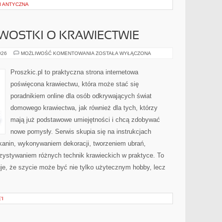
 I ANTYCZNA
AWOSTKI O KRAWIECTWIE
HISTORIA
026
MOŻLIWOŚĆ KOMENTOWANIA
ZOSTAŁA WYŁĄCZONA
I
CIEKAWOSTKI
O
Proszkic.pl to praktyczna strona internetowa
KRAWIECTWIE
poświęcona krawiectwu, która może stać się
poradnikiem online dla osób odkrywających świat
domowego krawiectwa, jak również dla tych, którzy
mają już podstawowe umiejętności i chcą zdobywać
nowe pomysły. Serwis skupia się na instrukcjach
anin, wykonywaniem dekoracji, tworzeniem ubrań,
ystywaniem różnych technik krawieckich w praktyce. To
uje, że szycie może być nie tylko użytecznym hobby, lecz
'I