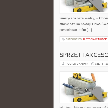
tematyczna baza wiedzy, w którym
stronie Sztuka Koktajli i Piwa Świ
poradnikowe, które […]
CATEGORIES:
HISTORIA W MODZIE
SPRZĘT I AKCES
POSTED BY ADMIN
CZE - 6 - 2
jak i tych, którzy chcą poszerzać 