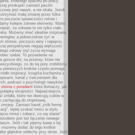
gania, krótkiego spaceru po pracy,
szej przekąski zamiast paczki
czowy jest nawyk, a nie skala. Jeżeli
 utrzymać małą zmianę przez kilka
ze poczucie sprawczości rośnie i
adamy kolejne zdrowe elementy. Warto
iętać, że zdrowie to nie tylko ciało,
hika. Możemy mieć idealnie rozpisaną
 treningów, a jednocześnie żyć w
 stresie, poczuciu winy i napięciu,
szej perspektywie negują większość
atego zdrowy styl życia wymaga
obec siebie. To pozwolenie na
a gorsze dni, na przerwy, które nie
 wszystkiego, co do tej pory zrobiliśmy.
iu pierwszych kroków często pomaga
ródło inspiracji: książka kucharska z
episami, kanał z ćwiczeniami dla
ych, podcast o psychologii nawyków
a
strona z poradami
która tłumaczy, jak
pułapkę skrajności. Najważniejsze,
ć źródła, które nie obiecują cudów w
ko zachęcają do stopniowej,
j zmiany. Zamiast haseł „zrób formę
cji”, lepiej szukać treści w stylu
ięciu minut i zobacz, co się stanie”.
osobem jest też łączenie nowego
arym. Jeśli i tak pijemy kawę o tej
, możemy dodać do tego krótkie
albo głębokie oddechy przy oknie. Jeśli