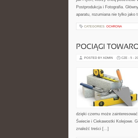
Postprodukcja i Fotografia. Głów
aparatu, rozumiana nie tylko jako
CATEGORIES:
OCHRONA
POCIĄGI TOWAR
POSTED BY ADMIN
CZE - 5 - 2
dzięki czemu może zainteresować 
Świecie i Ciekawostki Kolejowe. G
znaleźć treści […]