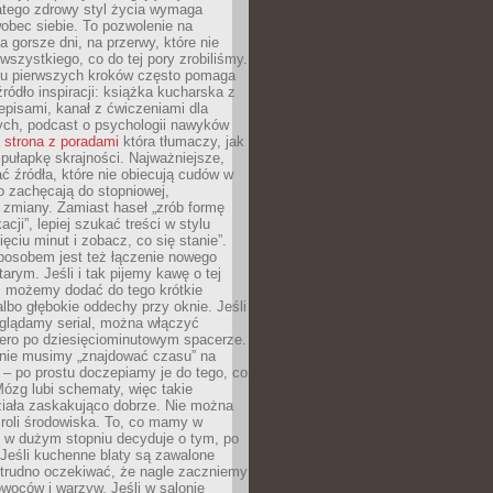
atego zdrowy styl życia wymaga
obec siebie. To pozwolenie na
a gorsze dni, na przerwy, które nie
 wszystkiego, co do tej pory zrobiliśmy.
iu pierwszych kroków często pomaga
ródło inspiracji: książka kucharska z
episami, kanał z ćwiczeniami dla
ych, podcast o psychologii nawyków
a
strona z poradami
która tłumaczy, jak
pułapkę skrajności. Najważniejsze,
ć źródła, które nie obiecują cudów w
ko zachęcają do stopniowej,
j zmiany. Zamiast haseł „zrób formę
cji”, lepiej szukać treści w stylu
ięciu minut i zobacz, co się stanie”.
osobem jest też łączenie nowego
arym. Jeśli i tak pijemy kawę o tej
, możemy dodać do tego krótkie
albo głębokie oddechy przy oknie. Jeśli
oglądamy serial, można włączyć
iero po dziesięciominutowym spacerze.
 nie musimy „znajdować czasu” na
– po prostu doczepiamy je do tego, co
Mózg lubi schematy, więc takie
ziała zaskakująco dobrze. Nie można
roli środowiska. To, co mamy w
, w dużym stopniu decyduje o tym, po
Jeśli kuchenne blaty są zawalone
 trudno oczekiwać, że nagle zaczniemy
owoców i warzyw. Jeśli w salonie