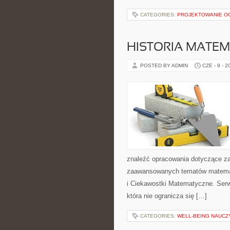
CATEGORIES:
PROJEKTOWANIE 
HISTORIA MATEM
POSTED BY ADMIN
CZE - 9 - 2
znaleźć opracowania dotyczące za
zaawansowanych tematów matema
i Ciekawostki Matematyczne. Serw
która nie ogranicza się […]
CATEGORIES:
WELL-BEING NAUCZ