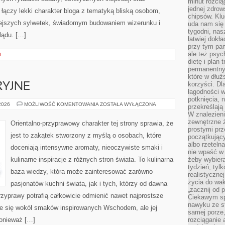
minut rozcią
jednej zdrow
łączy lekki charakter bloga z tematyką bliską osobom,
chipsów. Klu
łniejszych sylwetek, świadomym budowaniem wizerunku i
uda nam się
tygodni, nas
lądu. […]
łatwiej dokł
przy tym pam
ale też psyc
I
dietę i plan
permanentnym
które w dłuż
korzyści. Dl
RYJNE
łagodności w
potknięcia, n
IKONY
 2026
MOŻLIWOŚĆ KOMENTOWANIA
ZOSTAŁA WYŁĄCZONA
przekreślają
PERFUMERYJNE
W znalezien
zewnętrzne ź
Orientalno-przyprawowy charakter tej strony sprawia, że
prostymi prz
jest to zakątek stworzony z myślą o osobach, które
początkując
albo rzeteln
doceniają intensywne aromaty, nieoczywiste smaki i
nie wpaść w 
kulinarne inspiracje z różnych stron świata. To kulinarna
żeby wybiera
tydzień, tyl
baza wiedzy, która może zainteresować zarówno
realistyczne
życia do waka
pasjonatów kuchni świata, jak i tych, którzy od dawna
„zacznij od p
zyprawy potrafią całkowicie odmienić nawet najprostsze
Ciekawym sp
nawyku ze st
je się wokół smaków inspirowanych Wschodem, ale jej
samej porze
ponieważ […]
rozciąganie 