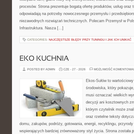
procesów. Strona prezentuje bogatą ofertę produktów, usług oraz t
odpowiadają na potrzeby nowoczesnego przemysłu i przedsiębior
niezawodnych rozwiązań technicznych. Polecam Przemysł w Pols
Infrastruktura. Nasza […]
CATEGORIES:
NAJCZĘSTSZE BŁĘDY PRZY TUNINGU I JAK ICH UNIKAĆ
EKO KUCHNIA
POSTED BY ADMIN
CZE - 27 - 2026
MOŻLIWOŚĆ KOMENTOWA
Ekos-Sułów to wartościowy
środowiska, który pokazuje,
musi oznaczać wielkich wy
decyzji ani kosztownych zm
którym czytelnik może zna
oraz rzetelne teksty dotyc
domu, zakupów, podróży, gotowania, energii, recyklingu, przyrod
wspierających bardziej zrównoważony styl życia. Strona została