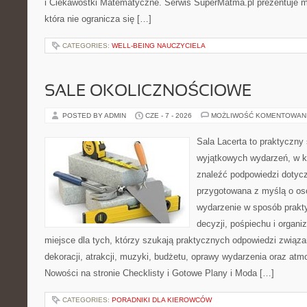
i Ciekawostki Matematyczne. Serwis SuperMatma.pl prezentuje m
która nie ogranicza się […]
CATEGORIES:
WELL-BEING NAUCZYCIELA
SALE OKOLICZNOŚCIOWE
POSTED BY ADMIN
CZE - 7 - 2026
MOŻLIWOŚĆ KOMENTOWAN
Sala Lacerta to praktyczny
wyjątkowych wydarzeń, w k
znaleźć podpowiedzi dotycz
przygotowana z myślą o os
wydarzenie w sposób prakt
decyzji, pośpiechu i organ
miejsce dla tych, którzy szukają praktycznych odpowiedzi związ
dekoracji, atrakcji, muzyki, budżetu, oprawy wydarzenia oraz atm
Nowości na stronie Checklisty i Gotowe Plany i Moda […]
CATEGORIES:
PORADNIKI DLA KIEROWCÓW