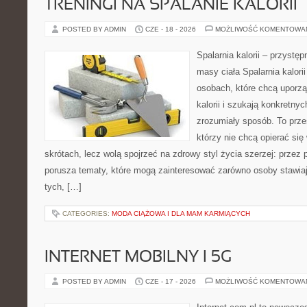
TRENINGI NA SPALANIE KALORII
POSTED BY ADMIN
CZE - 18 - 2026
MOŻLIWOŚĆ KOMENTOWA
Spalarnia kalorii – przystę
masy ciała Spalarnia kalori
osobach, które chcą uporz
kalorii i szukają konkretny
zrozumiały sposób. To przes
którzy nie chcą opierać się
skrótach, lecz wolą spojrzeć na zdrowy styl życia szerzej: przez
porusza tematy, które mogą zainteresować zarówno osoby stawiają
tych, […]
CATEGORIES:
MODA CIĄŻOWA I DLA MAM KARMIĄCYCH
INTERNET MOBILNY I 5G
POSTED BY ADMIN
CZE - 17 - 2026
MOŻLIWOŚĆ KOMENTOWA