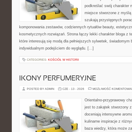
podkreślać swój charakter n
miejsce stworzone z myślą 
szukają przystępnych pora
komponowania zestawów, codziennych rytuałów beauty, estetyczny
kosmetycznych rozwiązań. Strona łączy lekki charakter bloga z 
które interesują się modą dla pełniejszych sylwetek, świadomym
indywidualnym podejściem do wyglądu. […]
CATEGORIES:
KOŚCIÓŁ W HISTORII
IKONY PERFUMERYJNE
POSTED BY ADMIN
CZE - 13 - 2026
MOŻLIWOŚĆ KOMENTOWA
Orientalno-przyprawowy char
jest to zakątek stworzony 
doceniają intensywne aroma
kulinarne inspiracje z różny
baza wiedzy, która może z