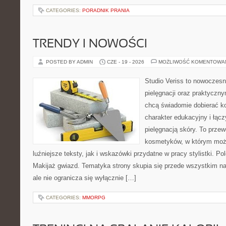
CATEGORIES:
PORADNIK PRANIA
TRENDY I NOWOŚCI
POSTED BY ADMIN
CZE - 19 - 2026
MOŻLIWOŚĆ KOMENTOWA
Studio Veriss to nowoczes
pielęgnacji oraz praktyczn
chcą świadomie dobierać k
charakter edukacyjny i łąc
pielęgnacją skóry. To przew
kosmetyków, w którym moż
luźniejsze teksty, jak i wskazówki przydatne w pracy stylistki. P
Makijaż gwiazd. Tematyka strony skupia się przede wszystkim n
ale nie ogranicza się wyłącznie […]
CATEGORIES:
MMORPG