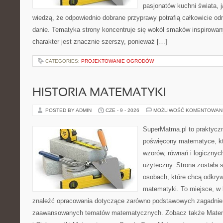
pasjonatów kuchni świata, j
wiedzą, że odpowiednio dobrane przyprawy potrafią całkowicie od
danie. Tematyka strony koncentruje się wokół smaków inspirowa
charakter jest znacznie szerszy, ponieważ […]
CATEGORIES:
PROJEKTOWANIE OGRODÓW
HISTORIA MATEMATYKI
POSTED BY ADMIN
CZE - 9 - 2026
MOŻLIWOŚĆ KOMENTOWAN
SuperMatma.pl to praktyczn
poświęcony matematyce, któ
wzorów, równań i logicznyc
użyteczny. Strona została 
osobach, które chcą odkry
matematyki. To miejsce, w
znaleźć opracowania dotyczące zarówno podstawowych zagadnień,
zaawansowanych tematów matematycznych. Zobacz także Mate