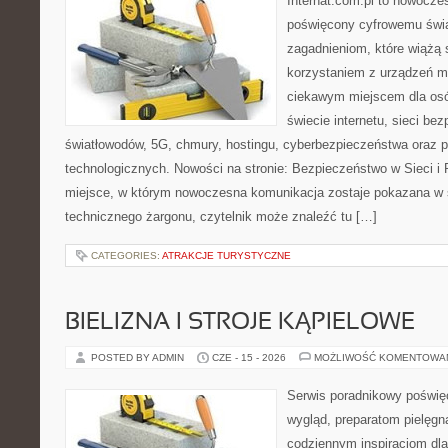
Internat.com.pl to nowocz
poświęcony cyfrowemu świ
zagadnieniom, które wiążą 
korzystaniem z urządzeń m
ciekawym miejscem dla osó
świecie internetu, sieci b
światłowodów, 5G, chmury, hostingu, cyberbezpieczeństwa oraz 
technologicznych. Nowości na stronie: Bezpieczeństwo w Sieci i 
miejsce, w którym nowoczesna komunikacja zostaje pokazana w 
technicznego żargonu, czytelnik może znaleźć tu […]
CATEGORIES:
ATRAKCJE TURYSTYCZNE
BIELIZNA I STROJE KĄPIELOWE
POSTED BY ADMIN
CZE - 15 - 2026
MOŻLIWOŚĆ KOMENTOWA
Serwis poradnikowy poświęc
wygląd, preparatom pielęgn
codziennym inspiracjom dla