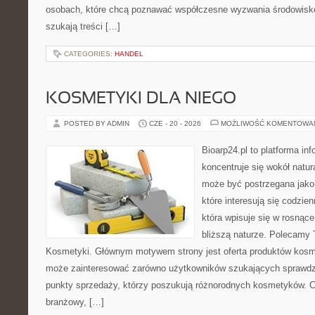
osobach, które chcą poznawać współczesne wyzwania środowisko
szukają treści […]
CATEGORIES:
HANDEL
KOSMETYKI DLA NIEGO
POSTED BY ADMIN
CZE - 20 - 2026
MOŻLIWOŚĆ KOMENTOWA
Bioarp24.pl to platforma in
koncentruje się wokół natura
może być postrzegana jako 
które interesują się codzien
która wpisuje się w rosnące
bliższą naturze. Polecamy 
Kosmetyki. Głównym motywem strony jest oferta produktów kosm
może zainteresować zarówno użytkowników szukających sprawdzo
punkty sprzedaży, którzy poszukują różnorodnych kosmetyków. Ch
branżowy, […]