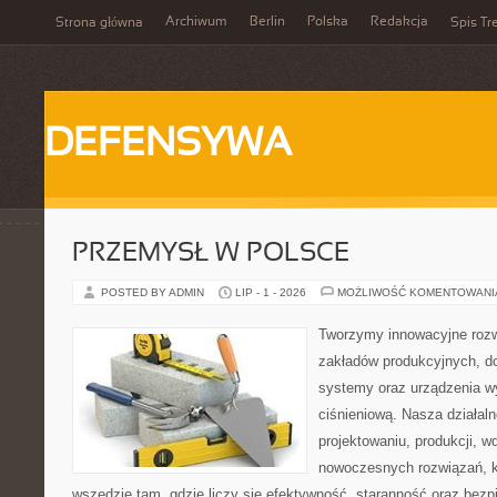
Archiwum
Berlin
Polska
Redakcja
Strona główna
Spis Tr
DEFENSYWA
PRZEMYSŁ W POLSCE
POSTED BY ADMIN
LIP - 1 - 2026
MOŻLIWOŚĆ KOMENTOWAN
Tworzymy innowacyjne rozw
zakładów produkcyjnych, do
systemy oraz urządzenia w
ciśnieniową. Nasza działaln
projektowaniu, produkcji, w
nowoczesnych rozwiązań, k
wszędzie tam, gdzie liczy się efektywność, staranność oraz be