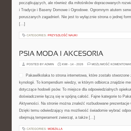
początkujących, ale również dla miłośników dopracowanych rozw
i Tradycje i Baseny Domowe i Ogrodowe. Ogromnym atutem serwis
poruszanych zagadnień. Nie jest to wyłącznie strona o jednej form
[…]
CATEGORIES:
PRZYSZŁOŚĆ NAUKI
PSIA MODA I AKCESORIA
POSTED BY ADMIN
KWI - 14 - 2026
MOŻLIWOŚĆ KOMENTOWA
Pakawilkolaka to strona internetowa, które zostało stworzone
kynologii. To kompendium wiedzy, w którym odbiorca znajdzie me
dotyczące hodowli psów. To miejsce dla odpowiedzialnych opieku
doświadczenie łączą się w spójną całość. Fajne kategorie to Paka
Aktywności. Na stronie można znaleźć rozbudowane prezentacje
Dzięki temu odwiedzający ma możliwość świadomie wybrać odpow
obejmują temperament zwierząt, a także […]
CATEGORIES:
MOBZILLA