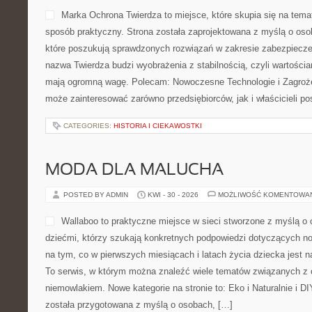
Marka Ochrona Twierdza to miejsce, które skupia się na tema
sposób praktyczny. Strona została zaprojektowana z myślą o osob
które poszukują sprawdzonych rozwiązań w zakresie zabezpiecze
nazwa Twierdza budzi wyobrażenia z stabilnością, czyli wartościa
mają ogromną wagę. Polecam: Nowoczesne Technologie i Zagrożeni
może zainteresować zarówno przedsiębiorców, jak i właścicieli pos
CATEGORIES:
HISTORIA I CIEKAWOSTKI
MODA DLA MALUCHA
POSTED BY ADMIN
KWI - 30 - 2026
MOŻLIWOŚĆ KOMENTOWA
Wallaboo to praktyczne miejsce w sieci stworzone z myślą o
dziećmi, którzy szukają konkretnych podpowiedzi dotyczących no
na tym, co w pierwszych miesiącach i latach życia dziecka jest 
To serwis, w którym można znaleźć wiele tematów związanych z 
niemowlakiem. Nowe kategorie na stronie to: Eko i Naturalnie i D
została przygotowana z myślą o osobach, […]