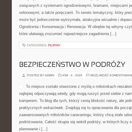
związanych z systemami ogrodzeniowymi, bramami, miejscami po
osłonowymi, a także poręczami. To serwis tematyczny, który pre
może być jednocześnie wytrzymała, atrakcyjna wizualnie i dopa
Ogrodzenia i Konserwacja i Renowacja. W obrębie tej witryny czyt
które ułatwiają zrozumieć najważniejsze zagadnienia […]
CATEGORIES:
FILIPINY
BEZPIECZEŃSTWO W PODRÓŻY
POSTED BY ADMIN
KWI - 4 - 2026
MOŻLIWOŚĆ KOMENTOWAN
To miejsce zostało stworzone z myślą o miłośnikach niezależ
najlepiej odpoczywają wtedy, gdy mogą ruszyć przed siebie z na
kamperem. To blog dla tych, którzy cenią bliskość natury, ale je
praktycznych wskazówek. Znajdują się tu opracowania dla począt
zaawansowanych miłośników caravaningu, którzy chcą stale udos
podróżowania. Całość skupia się wokół podróży, w których liczy 
planowanie i […]