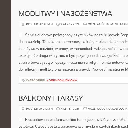
MODLITWY I NABOŻEŃSTWA
POSTED BY ADMIN
KWI - 7 - 2026
MOŻLIWOŚĆ KOMENTOWAN
Serwis duchowy poświęcony czytelników poszukujących Boga,
duchowością. To zakątek internetowy, w którym wiara nie jest od
lecz żywa w rodzinie, w pracy, w momentach wdzięczności i w do
ukazuje, że droga wiary może być przystępne dla wszystkich, a 
stronie towarzyszą w lepszym rozumieniu religii. To internetowe 
do refleksji, modlitwy oraz szukania prawdy. Nowości na stronie M
CATEGORIES:
KOREA POŁUDNIOWA
BALKONY I TARASY
POSTED BY ADMIN
KWI - 5 - 2026
MOŻLIWOŚĆ KOMENTOWAN
Prezentowana platforma online to miejsce, w którym wartościo
estetyką. Całość została opracowana z myślą o czytelnikach sz