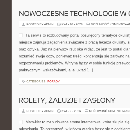
NOWOCZESNE TECHNOLOGIE W 
POSTED BY ADMIN
KWI - 10 - 2026
MOŻLIWOŚĆ KOMENTOWA
Ta serwis to rozbudowany portal poświęcony tematyce okulist
miejsce zajmują zagadnienia związane z pracą lekarza okulisty, s
oraz optyka. Już na pierwszy rzut oka widać, że jest to portal dla 
rozumieć swoje oczy, ponieważ treści koncentrują się zarówno na 
rozpoznawaniu problemów. Witryna łączy w sobie funkcję przewod
praktycznymi wskazówkami, a jej układ […]
CATEGORIES:
PORADY
ROLETY, ŻALUZJE I ZASŁONY
POSTED BY ADMIN
KWI - 9 - 2026
MOŻLIWOŚĆ KOMENTOWAN
Mars-Net to rozbudowana strona internetowa, która skupia się
mieszkania. To przestrzeń, w którym wiedza łączy się z codzie