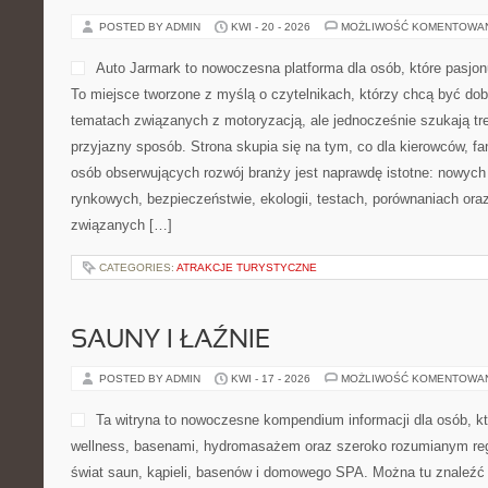
POSTED BY ADMIN
KWI - 20 - 2026
MOŻLIWOŚĆ KOMENTOWA
Auto Jarmark to nowoczesna platforma dla osób, które pasjon
To miejsce tworzone z myślą o czytelnikach, którzy chcą być do
tematach związanych z motoryzacją, ale jednocześnie szukają tr
przyjazny sposób. Strona skupia się na tym, co dla kierowców, f
osób obserwujących rozwój branży jest naprawdę istotne: nowych
rynkowych, bezpieczeństwie, ekologii, testach, porównaniach or
związanych […]
CATEGORIES:
ATRAKCJE TURYSTYCZNE
SAUNY I ŁAŹNIE
POSTED BY ADMIN
KWI - 17 - 2026
MOŻLIWOŚĆ KOMENTOWA
Ta witryna to nowoczesne kompendium informacji dla osób, k
wellness, basenami, hydromasażem oraz szeroko rozumianym rege
świat saun, kąpieli, basenów i domowego SPA. Można tu znaleźć 