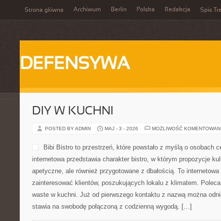
Archiwum
Berlin
Polska
Redakcja
Strona główna
Spis Tr
DEFENSYWA
DIY W KUCHNI
POSTED BY ADMIN
MAJ - 3 - 2026
MOŻLIWOŚĆ KOMENTOWAN
Bibi Bistro to przestrzeń, które powstało z myślą o osobach 
internetowa przedstawia charakter bistro, w którym propozycje kul
apetyczne, ale również przygotowane z dbałością. To internetowa
zainteresować klientów, poszukujących lokalu z klimatem. Polec
waste w kuchni. Już od pierwszego kontaktu z nazwą można odnie
stawia na swobodę połączoną z codzienną wygodą. […]