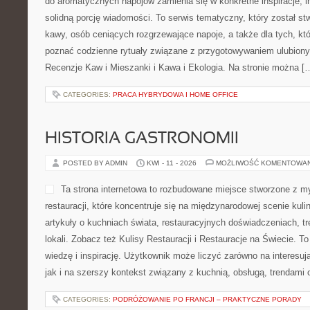
do aromatycznych napojów zamienia się w konkretne inspiracje, in
solidną porcję wiadomości. To serwis tematyczny, który został st
kawy, osób ceniących rozgrzewające napoje, a także dla tych, któ
poznać codzienne rytuały związane z przygotowywaniem ulubion
Recenzje Kaw i Mieszanki i Kawa i Ekologia. Na stronie można [
CATEGORIES:
PRACA HYBRYDOWA I HOME OFFICE
HISTORIA GASTRONOMII
POSTED BY ADMIN
KWI - 11 - 2026
MOŻLIWOŚĆ KOMENTOWA
Ta strona internetowa to rozbudowane miejsce stworzone z m
restauracji, które koncentruje się na międzynarodowej scenie kulin
artykuły o kuchniach świata, restauracyjnych doświadczeniach, tr
lokali. Zobacz też Kulisy Restauracji i Restauracje na Świecie. T
wiedzę i inspirację. Użytkownik może liczyć zarówno na interesują
jak i na szerszy kontekst związany z kuchnią, obsługą, trendami
CATEGORIES:
PODRÓŻOWANIE PO FRANCJI – PRAKTYCZNE PORADY