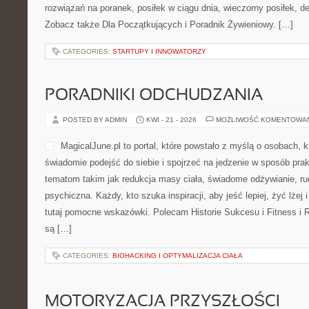
rozwiązań na poranek, posiłek w ciągu dnia, wieczorny posiłek, d
Zobacz także Dla Początkujących i Poradnik Żywieniowy. […]
CATEGORIES:
STARTUPY I INNOWATORZY
PORADNIKI ODCHUDZANIA
POSTED BY ADMIN
KWI - 21 - 2026
MOŻLIWOŚĆ KOMENTOWA
MagicalJune.pl to portal, które powstało z myślą o osobach, 
świadomie podejść do siebie i spojrzeć na jedzenie w sposób pra
tematom takim jak redukcja masy ciała, świadome odżywianie, ru
psychiczna. Każdy, kto szuka inspiracji, aby jeść lepiej, żyć lżej 
tutaj pomocne wskazówki. Polecam Historie Sukcesu i Fitness i 
są […]
CATEGORIES:
BIOHACKING I OPTYMALIZACJA CIAŁA
MOTORYZACJA PRZYSZŁOŚCI