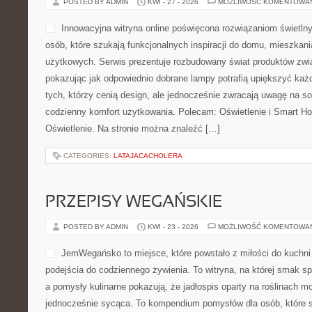
POSTED BY ADMIN
KWI - 27 - 2026
MOŻLIWOŚĆ KOMENTOWA
Innowacyjna witryna online poświęcona rozwiązaniom świetln
osób, które szukają funkcjonalnych inspiracji do domu, mieszkania
użytkowych. Serwis prezentuje rozbudowany świat produktów zwią
pokazując jak odpowiednio dobrane lampy potrafią upiększyć każd
tych, którzy cenią design, ale jednocześnie zwracają uwagę na so
codzienny komfort użytkowania. Polecam: Oświetlenie i Smart Hom
Oświetlenie. Na stronie można znaleźć […]
CATEGORIES:
LATAJACACHOLERA
PRZEPISY WEGAŃSKIE
POSTED BY ADMIN
KWI - 23 - 2026
MOŻLIWOŚĆ KOMENTOWA
JemWegańsko to miejsce, które powstało z miłości do kuchni 
podejścia do codziennego żywienia. To witryna, na której smak sp
a pomysły kulinarne pokazują, że jadłospis oparty na roślinach m
jednocześnie sycąca. To kompendium pomysłów dla osób, które 