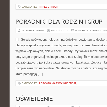
CATEGORIES:
FITNESS I RUCH
PORADNIKI DLA RODZIN I GRUP
POSTED BY ADMIN
KWI - 29 - 2026
MOŻLIWOŚĆ KOMENTOWA
Serwis poświęcony rekreacji na świeżym powietrzu to doskona
planują wyjazd związanej z wodą, naturą oraz ruchem. Tematyka s
wypraw kajakowych, dzięki czemu każdy użytkownik może znaleź
dotyczące organizacji wolnego czasu nad rzeką. To miejsce stwo
początkujących, jak i dla zaawansowanych kajakarzy. Zobacz: Jac
Bezpieczeństwo na Wodzie. Na stronie można znaleźć szczegóło
które pomagają […]
CATEGORIES:
PORÓWNANIA Z KONKURENCJĄ
OŚWIETLENIE