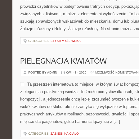
prowadzi czytelników w podejmowaniu trafnych decyzji, pokazują
związanych z listwami, a także z elementami wykończenia. To ba
szukają sprawdzonych wskazówek do mieszkania, domu lub biura.
Żaluzje i Zasłony i Rolety, Żaluzje i Zasłony. Na stronie można z
CATEGORIES:
ETYKA MYŚLIWSKA
PIELĘGNACJA KWIATÓW
POSTED BY ADMIN
KWI - 8 - 2026
MOŻLIWOŚĆ KOMENTOWAN
Ta przestrzeń internetowa to miejsce, w którym świat kompoz
z elegancją i praktyczną wiedzą. To źródło pomysłów dla osób, k
kompozycji, a jednocześnie chcą lepiej zrozumieć tworzenie buki
wokół kwiatów do ślubu, ale nie zamyka się wyłącznie w tej tema
praktycznych artykułów o roślinach, sezonowości, trwałości i s
miejsce dla pasjonatów, gdzie harmonia łączy się z […]
CATEGORIES:
ZABIEGI NA CIAŁO