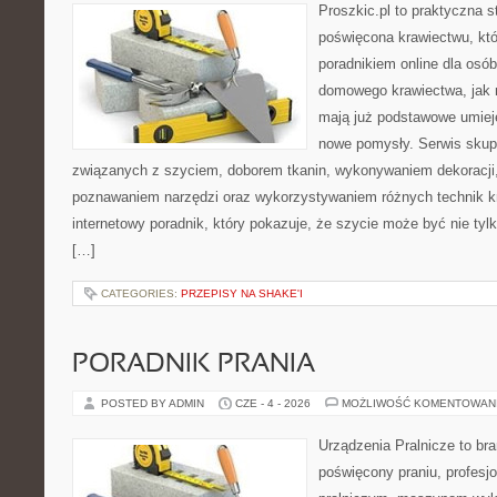
Proszkic.pl to praktyczna s
poświęcona krawiectwu, któ
poradnikiem online dla osó
domowego krawiectwa, jak r
mają już podstawowe umiej
nowe pomysły. Serwis skupi
związanych z szyciem, doborem tkanin, wykonywaniem dekoracji,
poznawaniem narzędzi oraz wykorzystywaniem różnych technik kr
internetowy poradnik, który pokazuje, że szycie może być nie ty
[…]
CATEGORIES:
PRZEPISY NA SHAKE'I
PORADNIK PRANIA
POSTED BY ADMIN
CZE - 4 - 2026
MOŻLIWOŚĆ KOMENTOWAN
Urządzenia Pralnicze to br
poświęcony praniu, profes