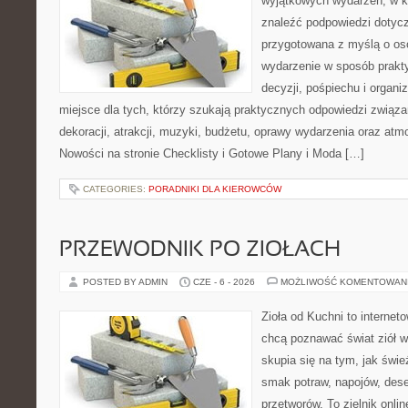
wyjątkowych wydarzeń, w k
znaleźć podpowiedzi dotycz
przygotowana z myślą o os
wydarzenie w sposób prakt
decyzji, pośpiechu i organ
miejsce dla tych, którzy szukają praktycznych odpowiedzi związ
dekoracji, atrakcji, muzyki, budżetu, oprawy wydarzenia oraz atm
Nowości na stronie Checklisty i Gotowe Plany i Moda […]
CATEGORIES:
PORADNIKI DLA KIEROWCÓW
PRZEWODNIK PO ZIOŁACH
POSTED BY ADMIN
CZE - 6 - 2026
MOŻLIWOŚĆ KOMENTOWAN
Zioła od Kuchni to internet
chcą poznawać świat ziół 
skupia się na tym, jak świ
smak potraw, napojów, des
przetworów. To zielnik onlin