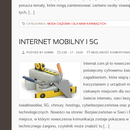
porusza tematy, które mogą zainteresować zarówno osoby stawiają
tych, […]
CATEGORIES:
MODA CIĄŻOWA I DLA MAM KARMIĄCYCH
INTERNET MOBILNY I 5G
POSTED BY ADMIN
CZE - 17 - 2026
MOŻLIWOŚĆ KOMENTOWA
Internat.com.pl to nowocz
poświęcony cyfrowemu świ
zagadnieniom, które wiążą 
korzystaniem z urządzeń m
ciekawym miejscem dla osó
świecie internetu, sieci b
światłowodów, 5G, chmury, hostingu, cyberbezpieczeństwa oraz 
technologicznych. Nowości na stronie: Bezpieczeństwo w Sieci i 
miejsce, w którym nowoczesna komunikacja zostaje pokazana w 
technicznego żargonu, czytelnik może znaleźć tu […]