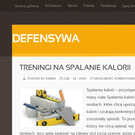
Archiwum
Berlin
Polska
Redakcja
Strona główna
Spis Tr
DEFENSYWA
TRENINGI NA SPALANIE KALORII
POSTED BY ADMIN
CZE - 18 - 2026
MOŻLIWOŚĆ KOMENTOWA
Spalarnia kalorii – przystę
masy ciała Spalarnia kalori
osobach, które chcą uporz
kalorii i szukają konkretny
zrozumiały sposób. To przes
którzy nie chcą opierać się
skrótach, lecz wolą spojrzeć na zdrowy styl życia szerzej: przez