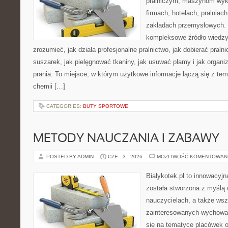
pralniczym, maszynom wy
firmach, hotelach, pralniac
zakładach przemysłowych. 
kompleksowe źródło wiedzy 
zrozumieć, jak działa profesjonalne pralnictwo, jak dobierać pralni
suszarek, jak pielęgnować tkaniny, jak usuwać plamy i jak organ
prania. To miejsce, w którym użytkowe informacje łączą się z tema
chemii […]
CATEGORIES:
BUTY SPORTOWE
METODY NAUCZANIA I ZABAWY
POSTED BY ADMIN
CZE - 3 - 2026
MOŻLIWOŚĆ KOMENTOWAN
Bialykotek.pl to innowacyjn
została stworzona z myślą
nauczycielach, a także ws
zainteresowanych wychowan
się na tematyce placówek 