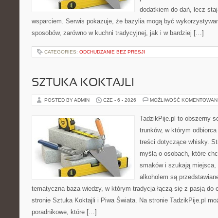
dodatkiem do dań, lecz sta
wsparciem. Serwis pokazuje, że bazylia mogą być wykorzystywan
sposobów, zarówno w kuchni tradycyjnej, jak i w bardziej […]
CATEGORIES:
ODCHUDZANIE BEZ PRESJI
SZTUKA KOKTAJLI
POSTED BY ADMIN
CZE - 6 - 2026
MOŻLIWOŚĆ KOMENTOWAN
TadzikPije.pl to obszerny 
trunków, w którym odbiorca
treści dotyczące whisky. S
myślą o osobach, które ch
smaków i szukają miejsca,
alkoholem są przedstawian
tematyczna baza wiedzy, w którym tradycja łączą się z pasją do
stronie Sztuka Koktajli i Piwa Świata. Na stronie TadzikPije.pl m
poradnikowe, które […]