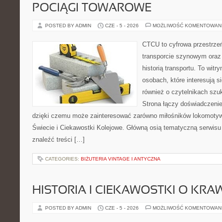
POCIĄGI TOWAROWE
POSTED BY ADMIN
CZE - 5 - 2026
MOŻLIWOŚĆ KOMENTOWAN
CTCU to cyfrowa przestrzeń
transporcie szynowym oraz
historią transportu. To wit
osobach, które interesują s
również o czytelnikach szu
Strona łączy doświadczenie
dzięki czemu może zainteresować zarówno miłośników lokomotyw. 
Świecie i Ciekawostki Kolejowe. Główną osią tematyczną serwisu 
znaleźć treści […]
CATEGORIES:
BIŻUTERIA VINTAGE I ANTYCZNA
HISTORIA I CIEKAWOSTKI O KRA
POSTED BY ADMIN
CZE - 5 - 2026
MOŻLIWOŚĆ KOMENTOWAN