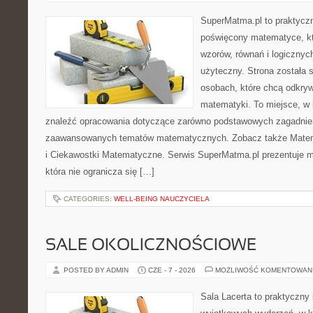
SuperMatma.pl to praktyczn
poświęcony matematyce, któ
wzorów, równań i logicznyc
użyteczny. Strona została 
osobach, które chcą odkry
matematyki. To miejsce, w
znaleźć opracowania dotyczące zarówno podstawowych zagadnień,
zaawansowanych tematów matematycznych. Zobacz także Mate
i Ciekawostki Matematyczne. Serwis SuperMatma.pl prezentuje m
która nie ogranicza się […]
CATEGORIES:
WELL-BEING NAUCZYCIELA
SALE OKOLICZNOŚCIOWE
POSTED BY ADMIN
CZE - 7 - 2026
MOŻLIWOŚĆ KOMENTOWAN
Sala Lacerta to praktyczny