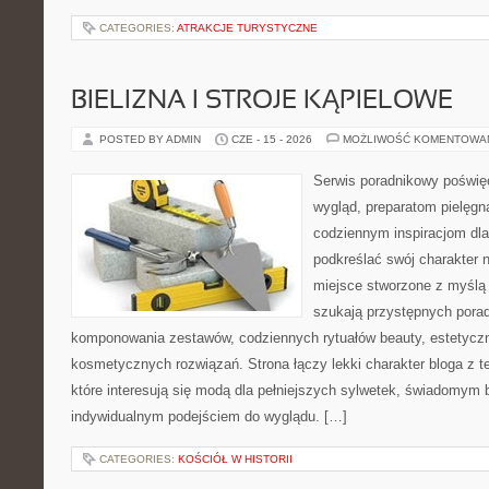
CATEGORIES:
ATRAKCJE TURYSTYCZNE
BIELIZNA I STROJE KĄPIELOWE
POSTED BY ADMIN
CZE - 15 - 2026
MOŻLIWOŚĆ KOMENTOWA
Serwis poradnikowy poświęc
wygląd, preparatom pielęgn
codziennym inspiracjom dla
podkreślać swój charakter n
miejsce stworzone z myślą 
szukają przystępnych pora
komponowania zestawów, codziennych rytuałów beauty, estetyczny
kosmetycznych rozwiązań. Strona łączy lekki charakter bloga z 
które interesują się modą dla pełniejszych sylwetek, świadomym
indywidualnym podejściem do wyglądu. […]
CATEGORIES:
KOŚCIÓŁ W HISTORII