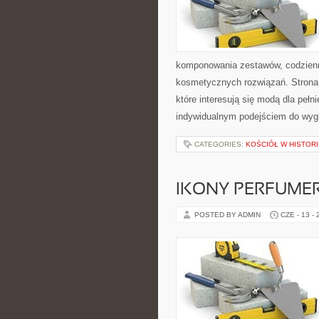
komponowania zestawów, codzienny
kosmetycznych rozwiązań. Strona 
które interesują się modą dla pe
indywidualnym podejściem do wyg
CATEGORIES:
KOŚCIÓŁ W HISTORI
IKONY PERFUME
POSTED BY ADMIN
CZE - 13 -