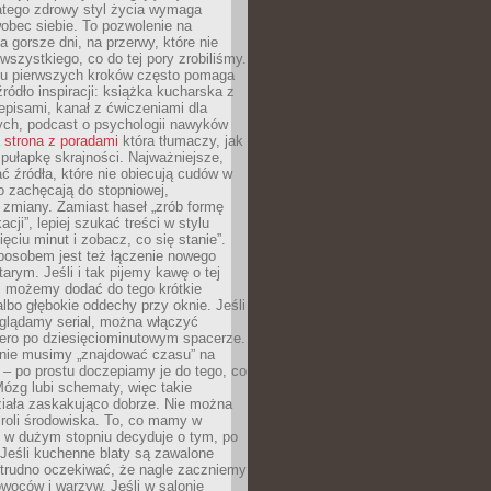
atego zdrowy styl życia wymaga
obec siebie. To pozwolenie na
a gorsze dni, na przerwy, które nie
 wszystkiego, co do tej pory zrobiliśmy.
iu pierwszych kroków często pomaga
ródło inspiracji: książka kucharska z
episami, kanał z ćwiczeniami dla
ych, podcast o psychologii nawyków
a
strona z poradami
która tłumaczy, jak
pułapkę skrajności. Najważniejsze,
ć źródła, które nie obiecują cudów w
ko zachęcają do stopniowej,
j zmiany. Zamiast haseł „zrób formę
cji”, lepiej szukać treści w stylu
ięciu minut i zobacz, co się stanie”.
osobem jest też łączenie nowego
arym. Jeśli i tak pijemy kawę o tej
, możemy dodać do tego krótkie
albo głębokie oddechy przy oknie. Jeśli
oglądamy serial, można włączyć
iero po dziesięciominutowym spacerze.
 nie musimy „znajdować czasu” na
– po prostu doczepiamy je do tego, co
Mózg lubi schematy, więc takie
ziała zaskakująco dobrze. Nie można
roli środowiska. To, co mamy w
, w dużym stopniu decyduje o tym, po
Jeśli kuchenne blaty są zawalone
 trudno oczekiwać, że nagle zaczniemy
owoców i warzyw. Jeśli w salonie