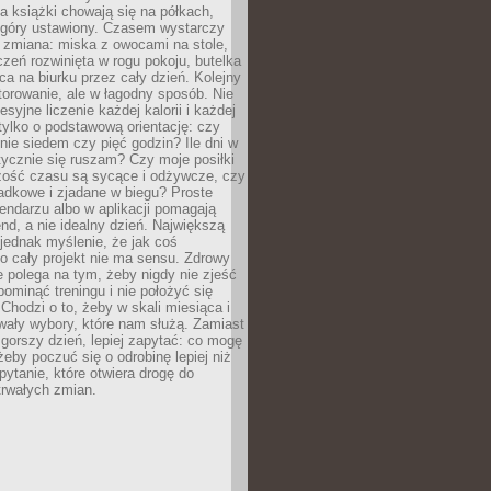
, a książki chowają się na półkach,
z góry ustawiony. Czasem wystarczy
 zmiana: miska z owocami na stole,
zeń rozwinięta w rogu pokoju, butelka
ca na biurku przez cały dzień. Kolejny
torowanie, ale w łagodny sposób. Nie
syjne liczenie każdej kalorii i każdej
tylko o podstawową orientację: czy
tnie siedem czy pięć godzin? Ile dni w
tycznie się ruszam? Czy moje posiłki
zość czasu są sycące i odżywcze, czy
adkowe i zjadane w biegu? Proste
lendarzu albo w aplikacji pomagają
nd, a nie idealny dzień. Największą
 jednak myślenie, że jak coś
to cały projekt nie ma sensu. Zdrowy
ie polega na tym, żeby nigdy nie zjeść
 pominąć treningu i nie położyć się
Chodzi o to, żeby w skali miesiąca i
wały wybory, które nam służą. Zamiast
 gorszy dzień, lepiej zapytać: co mogę
 żeby poczuć się o odrobinę lepiej niż
pytanie, które otwiera drogę do
trwałych zmian.