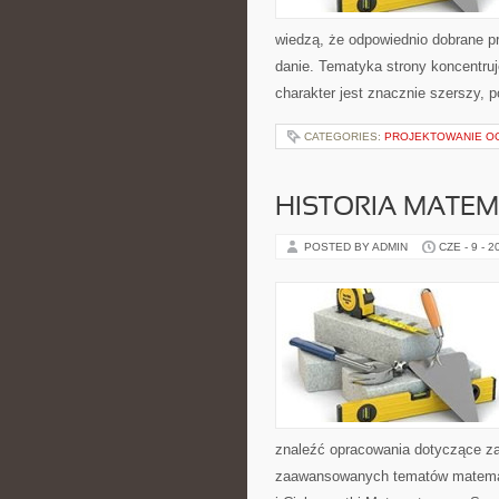
wiedzą, że odpowiednio dobrane pr
danie. Tematyka strony koncentru
charakter jest znacznie szerszy, 
CATEGORIES:
PROJEKTOWANIE 
HISTORIA MATEM
POSTED BY ADMIN
CZE - 9 - 2
znaleźć opracowania dotyczące za
zaawansowanych tematów matema