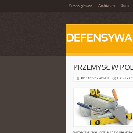
Archiwum
Berlin
Strona główna
DEFENSYWA
PRZEMYSŁ W PO
POSTED BY ADMIN
LIP - 1 - 2
wszędzie tam, gdzie liczy się ef