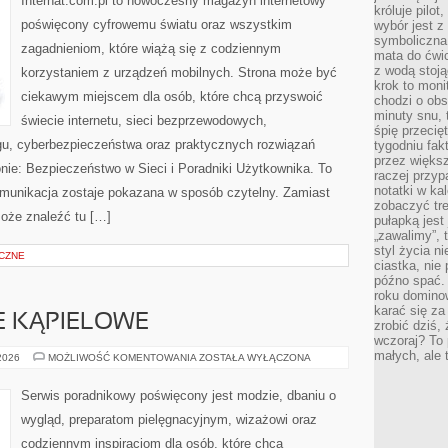
Internat.com.pl to nowoczesny magazyn internetowy
króluje pilot
poświęcony cyfrowemu światu oraz wszystkim
wybór jest 
symboliczna
zagadnieniom, które wiążą się z codziennym
mata do ćwic
z wodą stoją
korzystaniem z urządzeń mobilnych. Strona może być
krok to moni
ciekawym miejscem dla osób, które chcą przyswoić
chodzi o obse
minuty snu, 
świecie internetu, sieci bezprzewodowych,
śpię przecię
gu, cyberbezpieczeństwa oraz praktycznych rozwiązań
tygodniu fak
przez więks
nie: Bezpieczeństwo w Sieci i Poradniki Użytkownika. To
raczej przyp
notatki w ka
munikacja zostaje pokazana w sposób czytelny. Zamiast
zobaczyć tre
może znaleźć tu […]
pułapką jest
„zawalimy”, 
styl życia n
CZNE
ciastka, nie
późno spać. 
roku domino
karać się za
JE KĄPIELOWE
zrobić dziś,
wczoraj? To 
małych, ale 
BIELIZNA
 2026
MOŻLIWOŚĆ KOMENTOWANIA
ZOSTAŁA WYŁĄCZONA
I
STROJE
KĄPIELOWE
Serwis poradnikowy poświęcony jest modzie, dbaniu o
wygląd, preparatom pielęgnacyjnym, wizażowi oraz
codziennym inspiracjom dla osób, które chcą