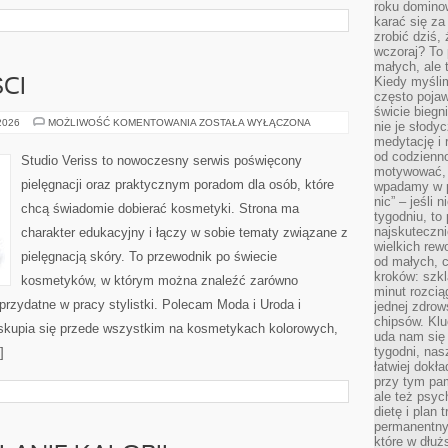
roku domino
karać się za
zrobić dziś,
wczoraj? To 
małych, ale 
Kiedy myślim
CI
często pojaw
świcie biegni
TRENDY
 2026
MOŻLIWOŚĆ KOMENTOWANIA
ZOSTAŁA WYŁĄCZONA
nie je słody
I
medytację i 
NOWOŚCI
od codzienno
Studio Veriss to nowoczesny serwis poświęcony
motywować, 
pielęgnacji oraz praktycznym poradom dla osób, które
wpadamy w p
nic” – jeśli 
chcą świadomie dobierać kosmetyki. Strona ma
tygodniu, t
najskuteczni
charakter edukacyjny i łączy w sobie tematy związane z
wielkich rew
pielęgnacją skóry. To przewodnik po świecie
od małych, 
kroków: szkl
kosmetyków, w którym można znaleźć zarówno
minut rozcią
 przydatne w pracy stylistki. Polecam Moda i Uroda i
jednej zdrow
chipsów. Klu
skupia się przede wszystkim na kosmetykach kolorowych,
uda nam się
tygodni, nas
]
łatwiej dokł
przy tym pam
ale też psyc
dietę i plan
permanentnym
które w dłuż