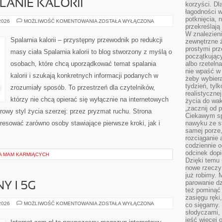
LANIE KALORII
korzyści. Dl
łagodności w
potknięcia, n
TRENINGI
 2026
MOŻLIWOŚĆ KOMENTOWANIA
ZOSTAŁA WYŁĄCZONA
przekreślają
NA
SPALANIE
W znalezien
KALORII
Spalarnia kalorii – przystępny przewodnik po redukcji
zewnętrzne ź
prostymi prz
masy ciała Spalarnia kalorii to blog stworzony z myślą o
początkując
osobach, które chcą uporządkować temat spalania
albo rzeteln
nie wpaść w 
kalorii i szukają konkretnych informacji podanych w
żeby wybiera
tydzień, tyl
zrozumiały sposób. To przestrzeń dla czytelników,
realistyczne
którzy nie chcą opierać się wyłącznie na internetowych
życia do waka
„zacznij od p
rowy styl życia szerzej: przez pryzmat ruchu. Strona
Ciekawym sp
resować zarówno osoby stawiające pierwsze kroki, jak i
nawyku ze st
samej porze
rozciąganie 
codziennie 
odcinek dop
LA MAM KARMIĄCYCH
Dzięki temu
nowe rzeczy 
już robimy. 
parowanie d
Y I 5G
też pominąć 
zasięgu ręki
INTERNET
 2026
MOŻLIWOŚĆ KOMENTOWANIA
ZOSTAŁA WYŁĄCZONA
co sięgamy. 
MOBILNY
słodyczami,
I
jeść więcej 
5G