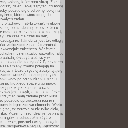
wały wybory, które nam służą. Zamiast
 gorszy dzień, lepiej zapytać: co mogę
 żeby poczuć się o odrobinę lepiej niż
pytanie, które otwiera drogę do
trwałych zmian.
y o „zdrowym stylu życia”, w głowie
ia się obraz idealnej osoby, która o
e maraton, pije zielone koktajle, nigdy
czy i zawsze ma czas na sen,
rozciąganie. Taki obraz jest tak odległy
ści większości z nas, że zamiast
zwyczajnie zniechęca. W efekcie
ułapkę myślenia „albo wszystko, albo
nie potrafię ćwiczyć pięć razy w
o po co w ogóle zaczynać? Tymczasem
ejsze zmiany rzadko polegają na
olucjach. Dużo częściej zaczynają się
czasem wręcz śmiesznie prostych
anki wody po przebudzeniu, pięciu
gania, krótkiego spaceru po pracy,
szej przekąski zamiast paczki
czowy jest nawyk, a nie skala. Jeżeli
 utrzymać małą zmianę przez kilka
ze poczucie sprawczości rośnie i
adamy kolejne zdrowe elementy. Warto
iętać, że zdrowie to nie tylko ciało,
hika. Możemy mieć idealnie rozpisaną
 treningów, a jednocześnie żyć w
 stresie, poczuciu winy i napięciu,
szej perspektywie negują większość