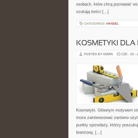
osobach, które chcą poznawać ws
szukają treści […]
CATEGORIES:
HANDEL
KOSMETYKI DLA 
POSTED BY ADMIN
CZE - 20 -
Kosmetyki. Głównym motywem stro
może zainteresować zarówno użyt
punkty sprzedaży, którzy poszuku
branżowy, […]