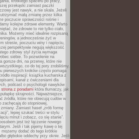
gania, krótkiego spaceru po pracy,
szej przekąski zamiast paczki
czowy jest nawyk, a nie skala. Jeżeli
 utrzymać małą zmianę przez kilka
ze poczucie sprawczości rośnie i
adamy kolejne zdrowe elementy. Warto
iętać, że zdrowie to nie tylko ciało,
hika. Możemy mieć idealnie rozpisaną
 treningów, a jednocześnie żyć w
 stresie, poczuciu winy i napięciu,
szej perspektywie negują większość
atego zdrowy styl życia wymaga
obec siebie. To pozwolenie na
a gorsze dni, na przerwy, które nie
 wszystkiego, co do tej pory zrobiliśmy.
iu pierwszych kroków często pomaga
ródło inspiracji: książka kucharska z
episami, kanał z ćwiczeniami dla
ych, podcast o psychologii nawyków
a
strona z poradami
która tłumaczy, jak
pułapkę skrajności. Najważniejsze,
ć źródła, które nie obiecują cudów w
ko zachęcają do stopniowej,
j zmiany. Zamiast haseł „zrób formę
cji”, lepiej szukać treści w stylu
ięciu minut i zobacz, co się stanie”.
osobem jest też łączenie nowego
arym. Jeśli i tak pijemy kawę o tej
, możemy dodać do tego krótkie
albo głębokie oddechy przy oknie. Jeśli