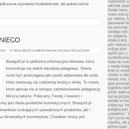
codziennie 
półczesne wyzwania środowiskowe, ale jednocześnie
odcinek dop
Dzięki temu
nowe rzeczy 
już robimy. 
parowanie d
też pominąć 
zasięgu ręki
co sięgamy. 
NIEGO
słodyczami,
jeść więcej 
króluje pilot
KOSMETYKI
 2026
MOŻLIWOŚĆ KOMENTOWANIA
ZOSTAŁA WYŁĄCZONA
wybór jest 
DLA
NIEGO
symboliczna
Bioarp24.pl to platforma informacyjno-ofertowa, która
mata do ćwic
z wodą stoją
koncentruje się wokół naturalnej pielęgnacji. Strona
krok to moni
chodzi o obse
może być postrzegana jako punkt odniesienia dla osób,
minuty snu, 
które interesują się codzienną troską o skórę. To serwis,
śpię przecię
tygodniu fak
która wpisuje się w rosnące zainteresowanie pielęgnacją
przez więks
bliższą naturze. Polecamy Trendy i nowości i
raczej przyp
notatki w ka
ny jest oferta produktów kosmetycznych. Bioarp24.pl
zobaczyć tre
pułapką jest
kowników szukających sprawdzonych produktów, jak i
„zawalimy”, 
ją różnorodnych kosmetyków. Charakter strony jest
styl życia n
ciastka, nie
późno spać. 