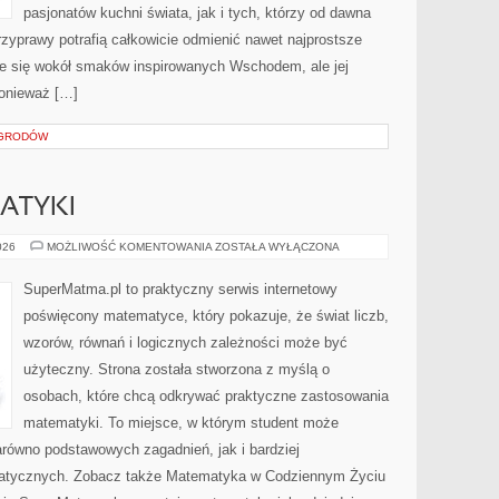
pasjonatów kuchni świata, jak i tych, którzy od dawna
zyprawy potrafią całkowicie odmienić nawet najprostsze
je się wokół smaków inspirowanych Wschodem, ale jej
ponieważ […]
OGRODÓW
ATYKI
HISTORIA
026
MOŻLIWOŚĆ KOMENTOWANIA
ZOSTAŁA WYŁĄCZONA
MATEMATYKI
SuperMatma.pl to praktyczny serwis internetowy
poświęcony matematyce, który pokazuje, że świat liczb,
wzorów, równań i logicznych zależności może być
użyteczny. Strona została stworzona z myślą o
osobach, które chcą odkrywać praktyczne zastosowania
matematyki. To miejsce, w którym student może
równo podstawowych zagadnień, jak i bardziej
tycznych. Zobacz także Matematyka w Codziennym Życiu