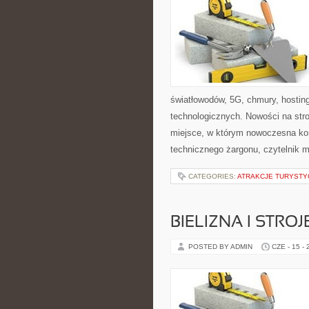
światłowodów, 5G, chmury, hostin
technologicznych. Nowości na stro
miejsce, w którym nowoczesna ko
technicznego żargonu, czytelnik 
CATEGORIES:
ATRAKCJE TURYSTY
BIELIZNA I STRO
POSTED BY ADMIN
CZE - 15 -