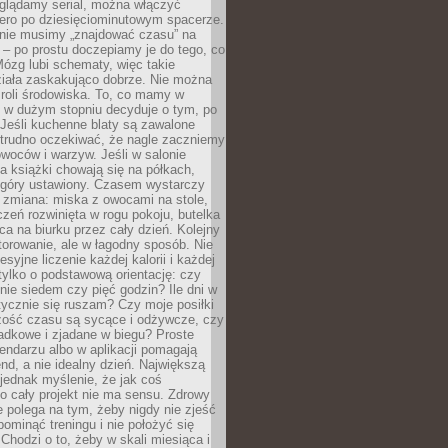
oglądamy serial, można włączyć
iero po dziesięciominutowym spacerze.
 nie musimy „znajdować czasu” na
– po prostu doczepiamy je do tego, co
Mózg lubi schematy, więc takie
ziała zaskakująco dobrze. Nie można
roli środowiska. To, co mamy w
, w dużym stopniu decyduje o tym, po
Jeśli kuchenne blaty są zawalone
 trudno oczekiwać, że nagle zaczniemy
owoców i warzyw. Jeśli w salonie
, a książki chowają się na półkach,
z góry ustawiony. Czasem wystarczy
 zmiana: miska z owocami na stole,
zeń rozwinięta w rogu pokoju, butelka
ca na biurku przez cały dzień. Kolejny
torowanie, ale w łagodny sposób. Nie
syjne liczenie każdej kalorii i każdej
tylko o podstawową orientację: czy
tnie siedem czy pięć godzin? Ile dni w
tycznie się ruszam? Czy moje posiłki
zość czasu są sycące i odżywcze, czy
adkowe i zjadane w biegu? Proste
lendarzu albo w aplikacji pomagają
nd, a nie idealny dzień. Największą
 jednak myślenie, że jak coś
to cały projekt nie ma sensu. Zdrowy
ie polega na tym, żeby nigdy nie zjeść
 pominąć treningu i nie położyć się
Chodzi o to, żeby w skali miesiąca i