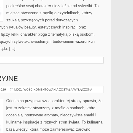
podkreślać swój charakter niezależnie od sylwetki. To
miejsce stworzone z myślą o czytelnikach, którzy
szukają przystępnych porad dotyczących
ch rytuałów beauty, estetycznych inspiracji oraz
łączy lekki charakter bloga z tematyką bliską osobom,
łniejszych sylwetek, świadomym budowaniem wizerunku i
lądu. […]
I
RYJNE
IKONY
 2026
MOŻLIWOŚĆ KOMENTOWANIA
ZOSTAŁA WYŁĄCZONA
PERFUMERYJNE
Orientalno-przyprawowy charakter tej strony sprawia, że
jest to zakątek stworzony z myślą o osobach, które
doceniają intensywne aromaty, nieoczywiste smaki i
kulinarne inspiracje z różnych stron świata. To kulinarna
baza wiedzy, która może zainteresować zarówno