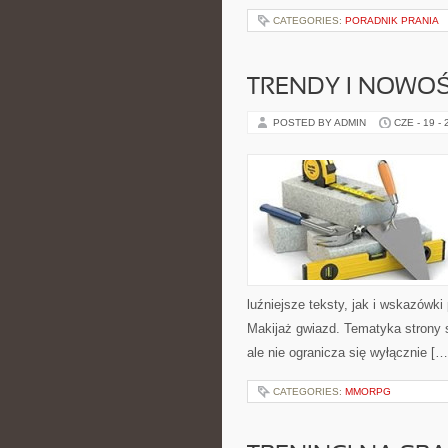
CATEGORIES:
PORADNIK PRANIA
TRENDY I NOWOŚ
POSTED BY ADMIN
CZE - 19 -
luźniejsze teksty, jak i wskazówki
Makijaż gwiazd. Tematyka strony 
ale nie ogranicza się wyłącznie […
CATEGORIES:
MMORPG