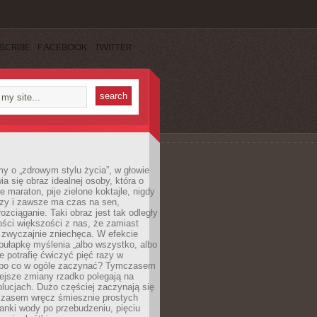
SCRIBE
FACEBOOK
TWITTER
y o „zdrowym stylu życia”, w głowie
ia się obraz idealnej osoby, która o
e maraton, pije zielone koktajle, nigdy
czy i zawsze ma czas na sen,
rozciąganie. Taki obraz jest tak odległy
ści większości z nas, że zamiast
zwyczajnie zniechęca. W efekcie
ułapkę myślenia „albo wszystko, albo
nie potrafię ćwiczyć pięć razy w
o po co w ogóle zaczynać? Tymczasem
ejsze zmiany rzadko polegają na
olucjach. Dużo częściej zaczynają się
czasem wręcz śmiesznie prostych
anki wody po przebudzeniu, pięciu