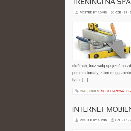
TRENINGI NA SPA
POSTED BY ADMIN
CZE - 18 -
skrótach, lecz wolą spojrzeć na zd
porusza tematy, które mogą zainte
tych, […]
CATEGORIES:
MODA CIĄŻOWA I D
INTERNET MOBILN
POSTED BY ADMIN
CZE - 17 -