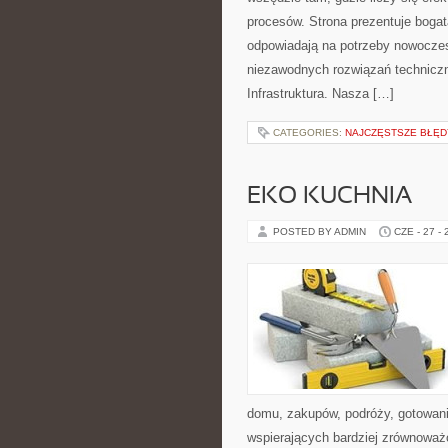
procesów. Strona prezentuje bogatą
odpowiadają na potrzeby nowoczes
niezawodnych rozwiązań technicz
Infrastruktura. Nasza […]
CATEGORIES:
NAJCZĘSTSZE BŁĘDY
EKO KUCHNIA
POSTED BY ADMIN
CZE - 27 -
domu, zakupów, podróży, gotowania
wspierających bardziej zrównoważo