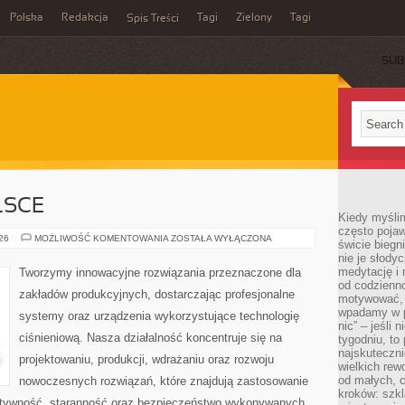
Polska
Redakcja
Tagi
Zielony
Tagi
Spis Treści
SUB
LSCE
Kiedy myślim
często pojaw
PRZEMYSŁ
026
MOŻLIWOŚĆ KOMENTOWANIA
ZOSTAŁA WYŁĄCZONA
świcie biegni
W
nie je słody
POLSCE
medytację i 
Tworzymy innowacyjne rozwiązania przeznaczone dla
od codzienno
zakładów produkcyjnych, dostarczając profesjonalne
motywować, 
wpadamy w p
systemy oraz urządzenia wykorzystujące technologię
nic” – jeśli 
ciśnieniową. Nasza działalność koncentruje się na
tygodniu, t
najskuteczni
projektowaniu, produkcji, wdrażaniu oraz rozwoju
wielkich rew
od małych, 
nowoczesnych rozwiązań, które znajdują zastosowanie
kroków: szkl
ektywność, staranność oraz bezpieczeństwo wykonywanych