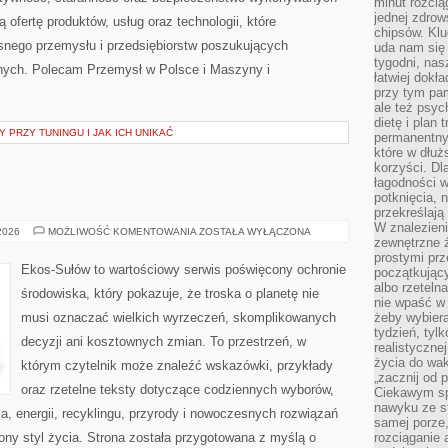
minut rozcią
jednej zdrow
 ofertę produktów, usług oraz technologii, które
chipsów. Klu
nego przemysłu i przedsiębiorstw poszukujących
uda nam się
tygodni, nas
nych. Polecam Przemysł w Polsce i Maszyny i
łatwiej dokł
przy tym pam
ale też psyc
dietę i plan
 PRZY TUNINGU I JAK ICH UNIKAĆ
permanentnym
które w dłuż
korzyści. Dl
łagodności w
potknięcia, n
przekreślają
W znalezien
EKO
 2026
MOŻLIWOŚĆ KOMENTOWANIA
ZOSTAŁA WYŁĄCZONA
zewnętrzne ź
KUCHNIA
prostymi prz
Ekos-Sułów to wartościowy serwis poświęcony ochronie
początkując
albo rzeteln
środowiska, który pokazuje, że troska o planetę nie
nie wpaść w 
musi oznaczać wielkich wyrzeczeń, skomplikowanych
żeby wybiera
tydzień, tyl
decyzji ani kosztownych zmian. To przestrzeń, w
realistyczne
życia do waka
którym czytelnik może znaleźć wskazówki, przykłady
„zacznij od p
oraz rzetelne teksty dotyczące codziennych wyborów,
Ciekawym sp
nawyku ze st
, energii, recyklingu, przyrody i nowoczesnych rozwiązań
samej porze
ny styl życia. Strona została przygotowana z myślą o
rozciąganie 