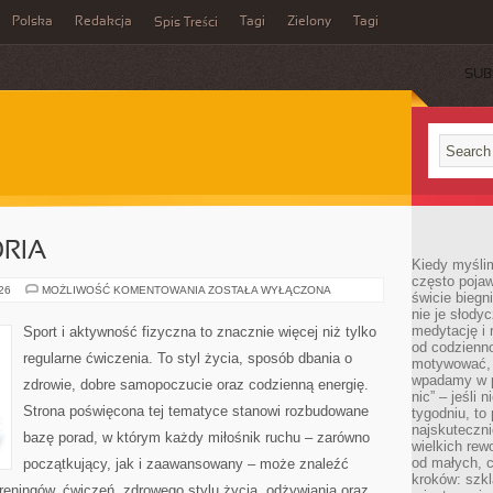
Polska
Redakcja
Tagi
Zielony
Tagi
Spis Treści
SUB
ORIA
Kiedy myślim
często pojaw
SPRZĘT
026
MOŻLIWOŚĆ KOMENTOWANIA
ZOSTAŁA WYŁĄCZONA
świcie biegni
I
nie je słody
AKCESORIA
medytację i 
Sport i aktywność fizyczna to znacznie więcej niż tylko
od codzienno
regularne ćwiczenia. To styl życia, sposób dbania o
motywować, 
wpadamy w p
zdrowie, dobre samopoczucie oraz codzienną energię.
nic” – jeśli 
Strona poświęcona tej tematyce stanowi rozbudowane
tygodniu, t
najskuteczni
bazę porad, w którym każdy miłośnik ruchu – zarówno
wielkich rew
od małych, 
początkujący, jak i zaawansowany – może znaleźć
kroków: szkl
reningów, ćwiczeń, zdrowego stylu życia, odżywiania oraz