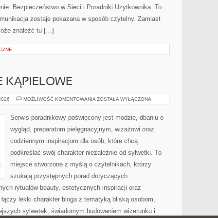
nie: Bezpieczeństwo w Sieci i Poradniki Użytkownika. To
munikacja zostaje pokazana w sposób czytelny. Zamiast
może znaleźć tu […]
CZNE
JE KĄPIELOWE
BIELIZNA
 2026
MOŻLIWOŚĆ KOMENTOWANIA
ZOSTAŁA WYŁĄCZONA
I
STROJE
KĄPIELOWE
Serwis poradnikowy poświęcony jest modzie, dbaniu o
wygląd, preparatom pielęgnacyjnym, wizażowi oraz
codziennym inspiracjom dla osób, które chcą
podkreślać swój charakter niezależnie od sylwetki. To
miejsce stworzone z myślą o czytelnikach, którzy
szukają przystępnych porad dotyczących
ch rytuałów beauty, estetycznych inspiracji oraz
łączy lekki charakter bloga z tematyką bliską osobom,
łniejszych sylwetek, świadomym budowaniem wizerunku i