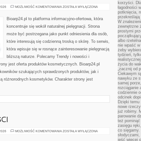
korzyści. Dl
KOSMETYKI
 2026
MOŻLIWOŚĆ KOMENTOWANIA
ZOSTAŁA WYŁĄCZONA
łagodności w
DLA
potknięcia, n
NIEGO
przekreślają
Bioarp24.pl to platforma informacyjno-ofertowa, która
W znalezien
koncentruje się wokół naturalnej pielęgnacji. Strona
zewnętrzne ź
prostymi prz
może być postrzegana jako punkt odniesienia dla osób,
początkując
albo rzeteln
które interesują się codzienną troską o skórę. To serwis,
nie wpaść w 
która wpisuje się w rosnące zainteresowanie pielęgnacją
żeby wybiera
tydzień, tyl
bliższą naturze. Polecamy Trendy i nowości i
realistyczne
ny jest oferta produktów kosmetycznych. Bioarp24.pl
życia do waka
„zacznij od p
kowników szukających sprawdzonych produktów, jak i
Ciekawym sp
nawyku ze st
ją różnorodnych kosmetyków. Charakter strony jest
samej porze
rozciąganie 
codziennie 
odcinek dop
Dzięki temu
nowe rzeczy 
już robimy. 
parowanie d
CI
też pominąć 
zasięgu ręki
co sięgamy. 
TRENDY
 2026
MOŻLIWOŚĆ KOMENTOWANIA
ZOSTAŁA WYŁĄCZONA
I
słodyczami,
NOWOŚCI
jeść więcej 