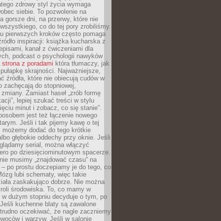
atego zdrowy styl życia wymaga
obec siebie. To pozwolenie na
a gorsze dni, na przerwy, które nie
 wszystkiego, co do tej pory zrobiliśmy.
iu pierwszych kroków często pomaga
ródło inspiracji: książka kucharska z
episami, kanał z ćwiczeniami dla
ych, podcast o psychologii nawyków
a
strona z poradami
która tłumaczy, jak
pułapkę skrajności. Najważniejsze,
ć źródła, które nie obiecują cudów w
ko zachęcają do stopniowej,
j zmiany. Zamiast haseł „zrób formę
cji”, lepiej szukać treści w stylu
ięciu minut i zobacz, co się stanie”.
osobem jest też łączenie nowego
arym. Jeśli i tak pijemy kawę o tej
, możemy dodać do tego krótkie
albo głębokie oddechy przy oknie. Jeśli
oglądamy serial, można włączyć
iero po dziesięciominutowym spacerze.
 nie musimy „znajdować czasu” na
– po prostu doczepiamy je do tego, co
Mózg lubi schematy, więc takie
ziała zaskakująco dobrze. Nie można
roli środowiska. To, co mamy w
, w dużym stopniu decyduje o tym, po
Jeśli kuchenne blaty są zawalone
 trudno oczekiwać, że nagle zaczniemy
owoców i warzyw. Jeśli w salonie