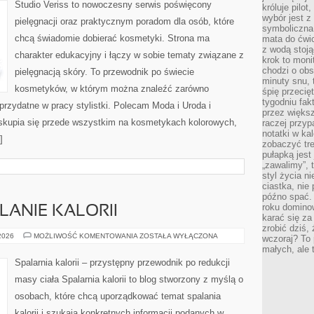
Studio Veriss to nowoczesny serwis poświęcony
króluje pilot
wybór jest 
pielęgnacji oraz praktycznym poradom dla osób, które
symboliczna
chcą świadomie dobierać kosmetyki. Strona ma
mata do ćwic
z wodą stoją
charakter edukacyjny i łączy w sobie tematy związane z
krok to moni
chodzi o obse
pielęgnacją skóry. To przewodnik po świecie
minuty snu, 
kosmetyków, w którym można znaleźć zarówno
śpię przecię
tygodniu fak
 przydatne w pracy stylistki. Polecam Moda i Uroda i
przez więks
skupia się przede wszystkim na kosmetykach kolorowych,
raczej przyp
notatki w ka
]
zobaczyć tre
pułapką jest
„zawalimy”, 
styl życia n
ciastka, nie
późno spać. 
roku domino
LANIE KALORII
karać się za
zrobić dziś,
TRENINGI
 2026
MOŻLIWOŚĆ KOMENTOWANIA
ZOSTAŁA WYŁĄCZONA
wczoraj? To 
NA
małych, ale 
SPALANIE
KALORII
Spalarnia kalorii – przystępny przewodnik po redukcji
masy ciała Spalarnia kalorii to blog stworzony z myślą o
osobach, które chcą uporządkować temat spalania
kalorii i szukają konkretnych informacji podanych w