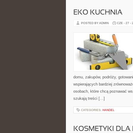
EKO KUCHNIA
POSTED BY ADMIN
CZE - 27 -
domu, zakupów, podróży, gotowania
wspierających bardziej zrównoważo
osobach, które chcą poznawać ws
szukają treści […]
CATEGORIES:
HANDEL
KOSMETYKI DLA 