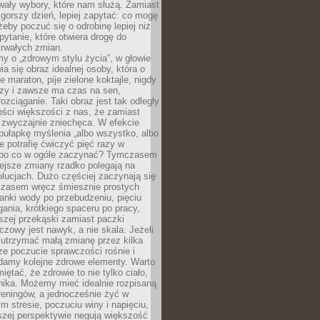
wały wybory, które nam służą. Zamiast
 gorszy dzień, lepiej zapytać: co mogę
 żeby poczuć się o odrobinę lepiej niż
pytanie, które otwiera drogę do
trwałych zmian.
y o „zdrowym stylu życia”, w głowie
ia się obraz idealnej osoby, która o
e maraton, pije zielone koktajle, nigdy
czy i zawsze ma czas na sen,
rozciąganie. Taki obraz jest tak odległy
ści większości z nas, że zamiast
zwyczajnie zniechęca. W efekcie
ułapkę myślenia „albo wszystko, albo
nie potrafię ćwiczyć pięć razy w
o po co w ogóle zaczynać? Tymczasem
ejsze zmiany rzadko polegają na
olucjach. Dużo częściej zaczynają się
czasem wręcz śmiesznie prostych
anki wody po przebudzeniu, pięciu
gania, krótkiego spaceru po pracy,
szej przekąski zamiast paczki
czowy jest nawyk, a nie skala. Jeżeli
 utrzymać małą zmianę przez kilka
ze poczucie sprawczości rośnie i
adamy kolejne zdrowe elementy. Warto
iętać, że zdrowie to nie tylko ciało,
hika. Możemy mieć idealnie rozpisaną
 treningów, a jednocześnie żyć w
 stresie, poczuciu winy i napięciu,
szej perspektywie negują większość