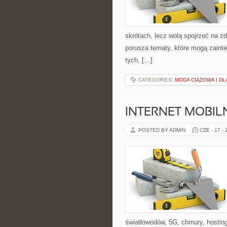
skrótach, lecz wolą spojrzeć na zd
porusza tematy, które mogą zainte
tych, […]
CATEGORIES:
MODA CIĄŻOWA I D
INTERNET MOBILN
POSTED BY ADMIN
CZE - 17 -
światłowodów, 5G, chmury, hostin