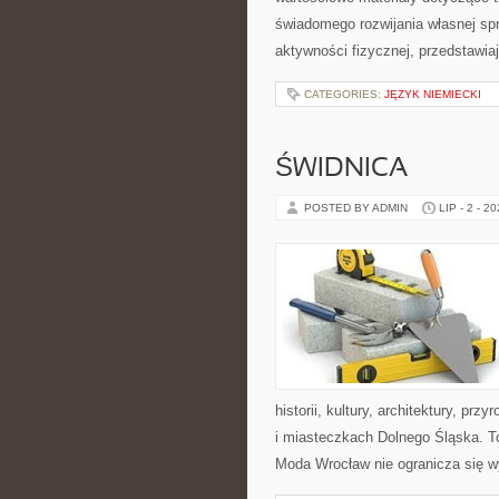
świadomego rozwijania własnej sp
aktywności fizycznej, przedstawia
CATEGORIES:
JĘZYK NIEMIECKI
ŚWIDNICA
POSTED BY ADMIN
LIP - 2 - 2
historii, kultury, architektury, pr
i miasteczkach Dolnego Śląska. To 
Moda Wrocław nie ogranicza się wy