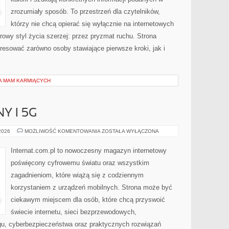
zrozumiały sposób. To przestrzeń dla czytelników,
którzy nie chcą opierać się wyłącznie na internetowych
rowy styl życia szerzej: przez pryzmat ruchu. Strona
resować zarówno osoby stawiające pierwsze kroki, jak i
LA MAM KARMIĄCYCH
Y I 5G
INTERNET
 2026
MOŻLIWOŚĆ KOMENTOWANIA
ZOSTAŁA WYŁĄCZONA
MOBILNY
I
5G
Internat.com.pl to nowoczesny magazyn internetowy
poświęcony cyfrowemu światu oraz wszystkim
zagadnieniom, które wiążą się z codziennym
korzystaniem z urządzeń mobilnych. Strona może być
ciekawym miejscem dla osób, które chcą przyswoić
świecie internetu, sieci bezprzewodowych,
gu, cyberbezpieczeństwa oraz praktycznych rozwiązań