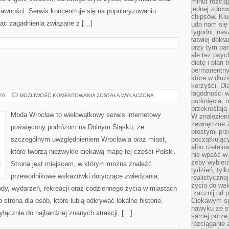
minut rozcią
jednej zdrow
rawności. Serwis koncentruje się na popularyzowaniu
chipsów. Klu
jąc zagadnienia związane z […]
uda nam się
tygodni, nas
łatwiej dokł
przy tym pam
ale też psyc
dietę i plan
permanentnym
które w dłuż
korzyści. Dl
łagodności w
ŚWIDNICA
026
MOŻLIWOŚĆ KOMENTOWANIA
ZOSTAŁA WYŁĄCZONA
potknięcia, n
przekreślają
Moda Wrocław to wielowątkowy serwis internetowy
W znalezien
zewnętrzne ź
poświęcony podróżom na Dolnym Śląsku, ze
prostymi prz
szczególnym uwzględnieniem Wrocławia oraz miast,
początkując
albo rzeteln
które tworzą niezwykle ciekawą mapę tej części Polski.
nie wpaść w 
żeby wybiera
Strona jest miejscem, w którym można znaleźć
tydzień, tyl
przewodnikowe wskazówki dotyczące zwiedzania,
realistyczne
życia do waka
zyrody, wydarzeń, rekreacji oraz codziennego życia w miastach
„zacznij od p
strona dla osób, które lubią odkrywać lokalne historie.
Ciekawym sp
nawyku ze st
łącznie do najbardziej znanych atrakcji, […]
samej porze
rozciąganie 