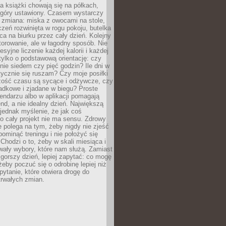
, a książki chowają się na półkach,
z góry ustawiony. Czasem wystarczy
 zmiana: miska z owocami na stole,
zeń rozwinięta w rogu pokoju, butelka
ca na biurku przez cały dzień. Kolejny
torowanie, ale w łagodny sposób. Nie
syjne liczenie każdej kalorii i każdej
tylko o podstawową orientację: czy
tnie siedem czy pięć godzin? Ile dni w
tycznie się ruszam? Czy moje posiłki
zość czasu są sycące i odżywcze, czy
adkowe i zjadane w biegu? Proste
lendarzu albo w aplikacji pomagają
nd, a nie idealny dzień. Największą
 jednak myślenie, że jak coś
to cały projekt nie ma sensu. Zdrowy
ie polega na tym, żeby nigdy nie zjeść
 pominąć treningu i nie położyć się
Chodzi o to, żeby w skali miesiąca i
wały wybory, które nam służą. Zamiast
 gorszy dzień, lepiej zapytać: co mogę
 żeby poczuć się o odrobinę lepiej niż
pytanie, które otwiera drogę do
trwałych zmian.