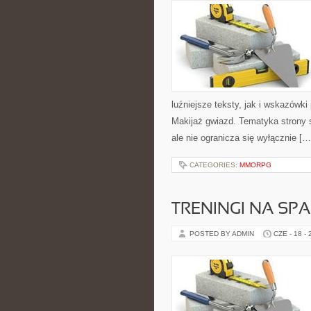
luźniejsze teksty, jak i wskazówki
Makijaż gwiazd. Tematyka strony 
ale nie ogranicza się wyłącznie […
CATEGORIES:
MMORPG
TRENINGI NA SPA
POSTED BY ADMIN
CZE - 18 -