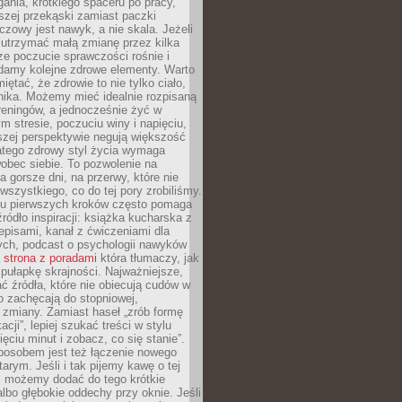
gania, krótkiego spaceru po pracy,
szej przekąski zamiast paczki
czowy jest nawyk, a nie skala. Jeżeli
 utrzymać małą zmianę przez kilka
ze poczucie sprawczości rośnie i
adamy kolejne zdrowe elementy. Warto
iętać, że zdrowie to nie tylko ciało,
hika. Możemy mieć idealnie rozpisaną
 treningów, a jednocześnie żyć w
 stresie, poczuciu winy i napięciu,
szej perspektywie negują większość
atego zdrowy styl życia wymaga
obec siebie. To pozwolenie na
a gorsze dni, na przerwy, które nie
 wszystkiego, co do tej pory zrobiliśmy.
iu pierwszych kroków często pomaga
ródło inspiracji: książka kucharska z
episami, kanał z ćwiczeniami dla
ych, podcast o psychologii nawyków
a
strona z poradami
która tłumaczy, jak
pułapkę skrajności. Najważniejsze,
ć źródła, które nie obiecują cudów w
ko zachęcają do stopniowej,
j zmiany. Zamiast haseł „zrób formę
cji”, lepiej szukać treści w stylu
ięciu minut i zobacz, co się stanie”.
osobem jest też łączenie nowego
arym. Jeśli i tak pijemy kawę o tej
, możemy dodać do tego krótkie
albo głębokie oddechy przy oknie. Jeśli