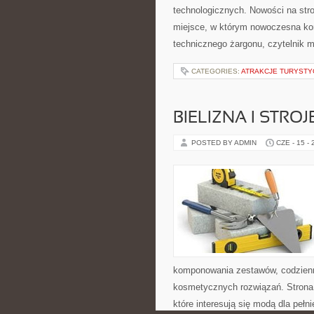
technologicznych. Nowości na stro
miejsce, w którym nowoczesna ko
technicznego żargonu, czytelnik 
CATEGORIES:
ATRAKCJE TURYSTY
BIELIZNA I STRO
POSTED BY ADMIN
CZE - 15 -
komponowania zestawów, codzienny
kosmetycznych rozwiązań. Strona 
które interesują się modą dla pe