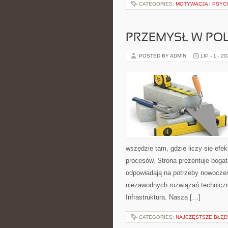
CATEGORIES:
MOTYWACJA I PSYC
PRZEMYSŁ W PO
POSTED BY ADMIN
LIP - 1 - 2
wszędzie tam, gdzie liczy się ef
procesów. Strona prezentuje bogatą
odpowiadają na potrzeby nowoczes
niezawodnych rozwiązań technicz
Infrastruktura. Nasza […]
CATEGORIES:
NAJCZĘSTSZE BŁĘDY