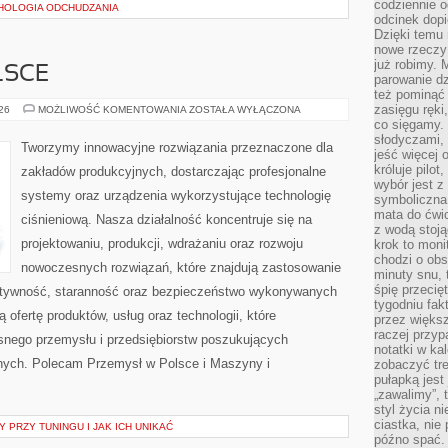
codziennie 
HOLOGIA ODCHUDZANIA
odcinek dop
Dzięki temu
nowe rzeczy 
już robimy. 
LSCE
parowanie d
też pominąć 
zasięgu ręki
PRZEMYSŁ
026
MOŻLIWOŚĆ KOMENTOWANIA
ZOSTAŁA WYŁĄCZONA
W
co sięgamy. 
POLSCE
słodyczami,
Tworzymy innowacyjne rozwiązania przeznaczone dla
jeść więcej 
króluje pilot
zakładów produkcyjnych, dostarczając profesjonalne
wybór jest 
systemy oraz urządzenia wykorzystujące technologię
symboliczna
mata do ćwic
ciśnieniową. Nasza działalność koncentruje się na
z wodą stoją
projektowaniu, produkcji, wdrażaniu oraz rozwoju
krok to moni
chodzi o obse
nowoczesnych rozwiązań, które znajdują zastosowanie
minuty snu, 
śpię przecię
ektywność, staranność oraz bezpieczeństwo wykonywanych
tygodniu fak
 ofertę produktów, usług oraz technologii, które
przez więks
raczej przyp
nego przemysłu i przedsiębiorstw poszukujących
notatki w ka
nych. Polecam Przemysł w Polsce i Maszyny i
zobaczyć tre
pułapką jest
„zawalimy”, 
styl życia n
ciastka, nie
 PRZY TUNINGU I JAK ICH UNIKAĆ
późno spać. 