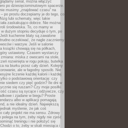
oglądamy serial, można włączyć
iero po dziesięciominutowym spacerze.
 nie musimy „znajdować czasu” na
– po prostu doczepiamy je do tego, co
Mózg lubi schematy, więc takie
ziała zaskakująco dobrze. Nie można
roli środowiska. To, co mamy w
, w dużym stopniu decyduje o tym, po
Jeśli kuchenne blaty są zawalone
 trudno oczekiwać, że nagle zaczniemy
owoców i warzyw. Jeśli w salonie
, a książki chowają się na półkach,
z góry ustawiony. Czasem wystarczy
 zmiana: miska z owocami na stole,
zeń rozwinięta w rogu pokoju, butelka
ca na biurku przez cały dzień. Kolejny
torowanie, ale w łagodny sposób. Nie
syjne liczenie każdej kalorii i każdej
tylko o podstawową orientację: czy
tnie siedem czy pięć godzin? Ile dni w
tycznie się ruszam? Czy moje posiłki
zość czasu są sycące i odżywcze, czy
adkowe i zjadane w biegu? Proste
lendarzu albo w aplikacji pomagają
nd, a nie idealny dzień. Największą
 jednak myślenie, że jak coś
to cały projekt nie ma sensu. Zdrowy
ie polega na tym, żeby nigdy nie zjeść
 pominąć treningu i nie położyć się
Chodzi o to, żeby w skali miesiąca i