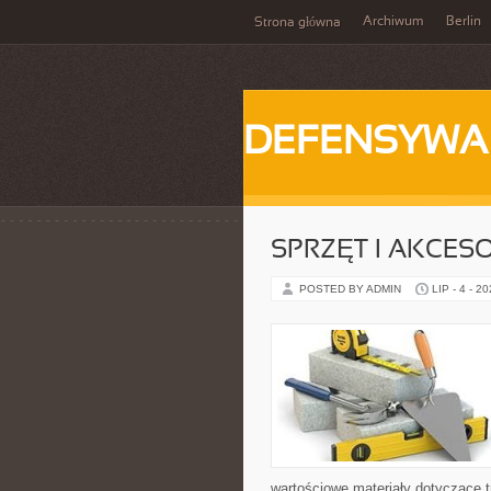
Archiwum
Berlin
Strona główna
DEFENSYWA
SPRZĘT I AKCES
POSTED BY ADMIN
LIP - 4 - 2
wartościowe materiały dotyczące t