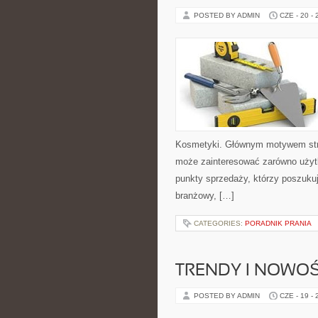
POSTED BY ADMIN
CZE - 20 -
Kosmetyki. Głównym motywem stro
może zainteresować zarówno użyt
punkty sprzedaży, którzy poszuku
branżowy, […]
CATEGORIES:
PORADNIK PRANIA
TRENDY I NOWOŚ
POSTED BY ADMIN
CZE - 19 -