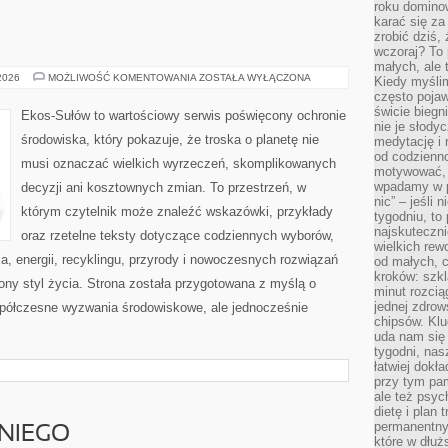
roku domino
karać się za
zrobić dziś,
wczoraj? To 
małych, ale 
EKO
 2026
MOŻLIWOŚĆ KOMENTOWANIA
ZOSTAŁA WYŁĄCZONA
Kiedy myślim
KUCHNIA
często pojaw
świcie biegni
Ekos-Sułów to wartościowy serwis poświęcony ochronie
nie je słody
środowiska, który pokazuje, że troska o planetę nie
medytację i 
od codzienno
musi oznaczać wielkich wyrzeczeń, skomplikowanych
motywować, 
wpadamy w p
decyzji ani kosztownych zmian. To przestrzeń, w
nic” – jeśli 
którym czytelnik może znaleźć wskazówki, przykłady
tygodniu, t
najskuteczni
oraz rzetelne teksty dotyczące codziennych wyborów,
wielkich rew
, energii, recyklingu, przyrody i nowoczesnych rozwiązań
od małych, 
kroków: szkl
ny styl życia. Strona została przygotowana z myślą o
minut rozcią
jednej zdrow
półczesne wyzwania środowiskowe, ale jednocześnie
chipsów. Klu
uda nam się
tygodni, nas
łatwiej dokł
przy tym pam
ale też psyc
dietę i plan
permanentnym
NIEGO
które w dłuż