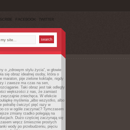
SCRIBE
FACEBOOK
TWITTER
y o „zdrowym stylu życia”, w głowie
ia się obraz idealnej osoby, która o
e maraton, pije zielone koktajle, nigdy
czy i zawsze ma czas na sen,
rozciąganie. Taki obraz jest tak odległy
ści większości z nas, że zamiast
zwyczajnie zniechęca. W efekcie
ułapkę myślenia „albo wszystko, albo
nie potrafię ćwiczyć pięć razy w
o po co w ogóle zaczynać? Tymczasem
ejsze zmiany rzadko polegają na
olucjach. Dużo częściej zaczynają się
czasem wręcz śmiesznie prostych
anki wody po przebudzeniu, pięciu