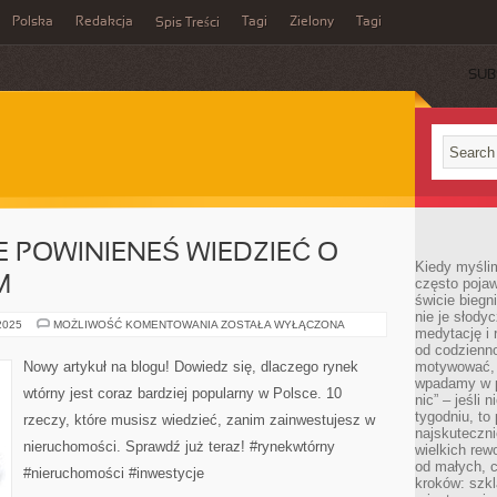
Polska
Redakcja
Tagi
Zielony
Tagi
Spis Treści
SUB
E POWINIENEŚ WIEDZIEĆ O
Kiedy myślim
M
często pojaw
świcie biegni
nie je słody
10
 2025
MOŻLIWOŚĆ KOMENTOWANIA
ZOSTAŁA WYŁĄCZONA
medytację i 
RZECZY,
KTÓRE
od codzienno
POWINIENEŚ
Nowy artykuł na blogu! Dowiedz się, dlaczego rynek
motywować, 
WIEDZIEĆ
wpadamy w p
O
wtórny jest coraz bardziej popularny w Polsce. 10
RYNKU
nic” – jeśli 
WTÓRNYM
tygodniu, t
rzeczy, które musisz wiedzieć, zanim zainwestujesz w
najskuteczni
nieruchomości. Sprawdź już teraz! #rynekwtórny
wielkich rew
od małych, 
#nieruchomości #inwestycje
kroków: szkl