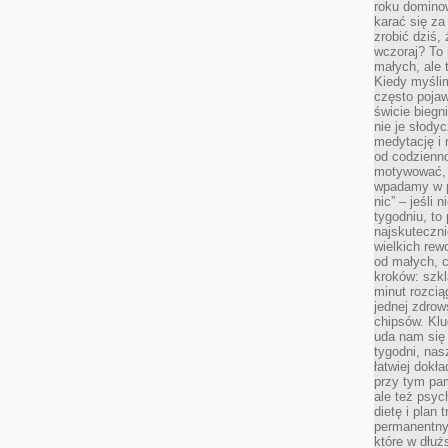
roku domino
karać się za
zrobić dziś,
wczoraj? To 
małych, ale 
Kiedy myślim
często pojaw
świcie biegni
nie je słody
medytację i 
od codzienno
motywować, 
wpadamy w p
nic” – jeśli 
tygodniu, t
najskuteczni
wielkich rew
od małych, 
kroków: szkl
minut rozcią
jednej zdrow
chipsów. Klu
uda nam się
tygodni, nas
łatwiej dokł
przy tym pam
ale też psyc
dietę i plan
permanentnym
które w dłuż