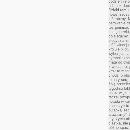
codziennie 
odcinek dop
Dzięki temu
nowe rzeczy 
już robimy. 
parowanie d
też pominąć 
zasięgu ręki
co sięgamy. 
słodyczami,
jeść więcej 
króluje pilot
wybór jest 
symboliczna
mata do ćwic
z wodą stoją
krok to moni
chodzi o obse
minuty snu, 
śpię przecię
tygodniu fak
przez więks
raczej przyp
notatki w ka
zobaczyć tre
pułapką jest
„zawalimy”, 
styl życia n
ciastka, nie
późno spać. 