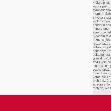
króluje pilot
wybór jest 
symboliczna
mata do ćwic
z wodą stoją
krok to moni
chodzi o obse
minuty snu, 
śpię przecię
tygodniu fak
przez więks
raczej przyp
notatki w ka
zobaczyć tre
pułapką jest
„zawalimy”, 
styl życia n
ciastka, nie
późno spać. 
roku domino
karać się za
zrobić dziś,
wczoraj? To 
małych, ale 