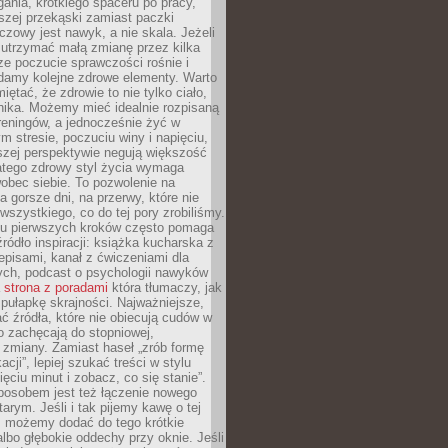
gania, krótkiego spaceru po pracy,
szej przekąski zamiast paczki
czowy jest nawyk, a nie skala. Jeżeli
 utrzymać małą zmianę przez kilka
ze poczucie sprawczości rośnie i
adamy kolejne zdrowe elementy. Warto
iętać, że zdrowie to nie tylko ciało,
hika. Możemy mieć idealnie rozpisaną
 treningów, a jednocześnie żyć w
 stresie, poczuciu winy i napięciu,
szej perspektywie negują większość
atego zdrowy styl życia wymaga
obec siebie. To pozwolenie na
a gorsze dni, na przerwy, które nie
 wszystkiego, co do tej pory zrobiliśmy.
iu pierwszych kroków często pomaga
ródło inspiracji: książka kucharska z
episami, kanał z ćwiczeniami dla
ych, podcast o psychologii nawyków
a
strona z poradami
która tłumaczy, jak
pułapkę skrajności. Najważniejsze,
ć źródła, które nie obiecują cudów w
ko zachęcają do stopniowej,
j zmiany. Zamiast haseł „zrób formę
cji”, lepiej szukać treści w stylu
ięciu minut i zobacz, co się stanie”.
osobem jest też łączenie nowego
arym. Jeśli i tak pijemy kawę o tej
, możemy dodać do tego krótkie
albo głębokie oddechy przy oknie. Jeśli