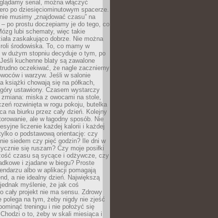
oglądamy serial, można włączyć
iero po dziesięciominutowym spacerze.
 nie musimy „znajdować czasu” na
– po prostu doczepiamy je do tego, co
Mózg lubi schematy, więc takie
ziała zaskakująco dobrze. Nie można
roli środowiska. To, co mamy w
, w dużym stopniu decyduje o tym, po
Jeśli kuchenne blaty są zawalone
 trudno oczekiwać, że nagle zaczniemy
owoców i warzyw. Jeśli w salonie
, a książki chowają się na półkach,
z góry ustawiony. Czasem wystarczy
 zmiana: miska z owocami na stole,
zeń rozwinięta w rogu pokoju, butelka
ca na biurku przez cały dzień. Kolejny
torowanie, ale w łagodny sposób. Nie
syjne liczenie każdej kalorii i każdej
tylko o podstawową orientację: czy
tnie siedem czy pięć godzin? Ile dni w
tycznie się ruszam? Czy moje posiłki
zość czasu są sycące i odżywcze, czy
adkowe i zjadane w biegu? Proste
lendarzu albo w aplikacji pomagają
nd, a nie idealny dzień. Największą
 jednak myślenie, że jak coś
to cały projekt nie ma sensu. Zdrowy
ie polega na tym, żeby nigdy nie zjeść
 pominąć treningu i nie położyć się
Chodzi o to, żeby w skali miesiąca i