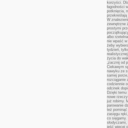
korzyści. Dl
łagodności w
potknięcia, n
przekreślają
W znalezien
zewnętrzne ź
prostymi prz
początkując
albo rzeteln
nie wpaść w 
żeby wybiera
tydzień, tyl
realistyczne
życia do waka
„zacznij od p
Ciekawym sp
nawyku ze st
samej porze
rozciąganie 
codziennie 
odcinek dop
Dzięki temu
nowe rzeczy 
już robimy. 
parowanie d
też pominąć 
zasięgu ręki
co sięgamy. 
słodyczami,
jeść więcej 