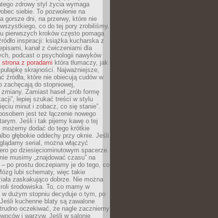
atego zdrowy styl życia wymaga
obec siebie. To pozwolenie na
a gorsze dni, na przerwy, które nie
 wszystkiego, co do tej pory zrobiliśmy.
iu pierwszych kroków często pomaga
ródło inspiracji: książka kucharska z
episami, kanał z ćwiczeniami dla
ych, podcast o psychologii nawyków
a
strona z poradami
która tłumaczy, jak
pułapkę skrajności. Najważniejsze,
ć źródła, które nie obiecują cudów w
ko zachęcają do stopniowej,
j zmiany. Zamiast haseł „zrób formę
cji”, lepiej szukać treści w stylu
ięciu minut i zobacz, co się stanie”.
osobem jest też łączenie nowego
arym. Jeśli i tak pijemy kawę o tej
, możemy dodać do tego krótkie
albo głębokie oddechy przy oknie. Jeśli
oglądamy serial, można włączyć
iero po dziesięciominutowym spacerze.
 nie musimy „znajdować czasu” na
– po prostu doczepiamy je do tego, co
Mózg lubi schematy, więc takie
ziała zaskakująco dobrze. Nie można
roli środowiska. To, co mamy w
, w dużym stopniu decyduje o tym, po
Jeśli kuchenne blaty są zawalone
 trudno oczekiwać, że nagle zaczniemy
owoców i warzyw. Jeśli w salonie