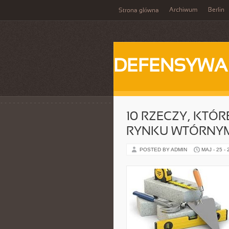
Archiwum
Berlin
Strona główna
DEFENSYWA
10 RZECZY, KTÓR
RYNKU WTÓRNY
POSTED BY ADMIN
MAJ - 25 -