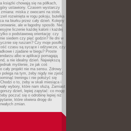
, a książki chowają się na półkach,
z góry ustawiony. Czasem wystarczy
 zmiana: miska z owocami na stole,
zeń rozwinięta w rogu pokoju, butelka
ca na biurku przez cały dzień. Kolejny
torowanie, ale w łagodny sposób. Nie
syjne liczenie każdej kalorii i każdej
tylko o podstawową orientację: czy
tnie siedem czy pięć godzin? Ile dni w
tycznie się ruszam? Czy moje posiłki
zość czasu są sycące i odżywcze, czy
adkowe i zjadane w biegu? Proste
lendarzu albo w aplikacji pomagają
nd, a nie idealny dzień. Największą
 jednak myślenie, że jak coś
to cały projekt nie ma sensu. Zdrowy
ie polega na tym, żeby nigdy nie zjeść
 pominąć treningu i nie położyć się
Chodzi o to, żeby w skali miesiąca i
wały wybory, które nam służą. Zamiast
 gorszy dzień, lepiej zapytać: co mogę
 żeby poczuć się o odrobinę lepiej niż
pytanie, które otwiera drogę do
trwałych zmian.