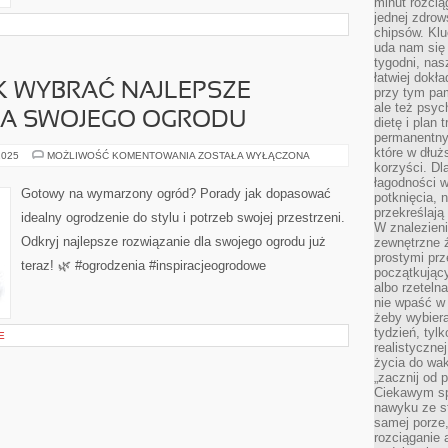
minut rozcią
jednej zdrow
chipsów. Klu
uda nam się
tygodni, nas
łatwiej dokł
K WYBRAĆ NAJLEPSZE
przy tym pam
ale też psyc
LA SWOJEGO OGRODU
dietę i plan
permanentnym
które w dłuż
OGRODZENIA:
2025
MOŻLIWOŚĆ KOMENTOWANIA
ZOSTAŁA WYŁĄCZONA
JAK
korzyści. Dl
WYBRAĆ
łagodności w
NAJLEPSZE
Gotowy na wymarzony ogród? Porady jak dopasować
potknięcia, n
ROZWIĄZANIE
DLA
przekreślają
idealny ogrodzenie do stylu i potrzeb swojej przestrzeni.
SWOJEGO
W znalezien
OGRODU
Odkryj najlepsze rozwiązanie dla swojego ogrodu już
zewnętrzne ź
prostymi prz
teraz! 🌿 #ogrodzenia #inspiracjeogrodowe
początkując
albo rzeteln
nie wpaść w 
żeby wybiera
tydzień, tyl
E
realistyczne
życia do waka
„zacznij od p
Ciekawym sp
nawyku ze st
samej porze
rozciąganie 