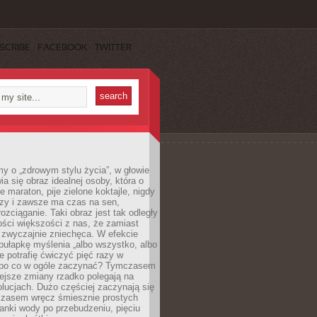
SCRIBE
FACEBOOK
TWITTER
y o „zdrowym stylu życia”, w głowie
ia się obraz idealnej osoby, która o
e maraton, pije zielone koktajle, nigdy
czy i zawsze ma czas na sen,
rozciąganie. Taki obraz jest tak odległy
ści większości z nas, że zamiast
zwyczajnie zniechęca. W efekcie
ułapkę myślenia „albo wszystko, albo
nie potrafię ćwiczyć pięć razy w
o po co w ogóle zaczynać? Tymczasem
ejsze zmiany rzadko polegają na
olucjach. Dużo częściej zaczynają się
czasem wręcz śmiesznie prostych
anki wody po przebudzeniu, pięciu