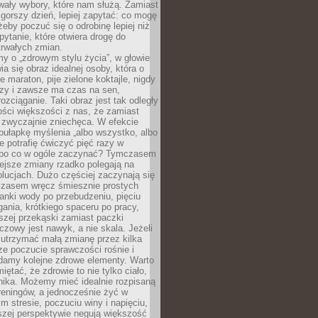
wały wybory, które nam służą. Zamiast
 gorszy dzień, lepiej zapytać: co mogę
 żeby poczuć się o odrobinę lepiej niż
pytanie, które otwiera drogę do
trwałych zmian.
y o „zdrowym stylu życia”, w głowie
ia się obraz idealnej osoby, która o
e maraton, pije zielone koktajle, nigdy
czy i zawsze ma czas na sen,
rozciąganie. Taki obraz jest tak odległy
ści większości z nas, że zamiast
zwyczajnie zniechęca. W efekcie
ułapkę myślenia „albo wszystko, albo
nie potrafię ćwiczyć pięć razy w
o po co w ogóle zaczynać? Tymczasem
ejsze zmiany rzadko polegają na
olucjach. Dużo częściej zaczynają się
czasem wręcz śmiesznie prostych
anki wody po przebudzeniu, pięciu
gania, krótkiego spaceru po pracy,
szej przekąski zamiast paczki
czowy jest nawyk, a nie skala. Jeżeli
 utrzymać małą zmianę przez kilka
ze poczucie sprawczości rośnie i
adamy kolejne zdrowe elementy. Warto
iętać, że zdrowie to nie tylko ciało,
hika. Możemy mieć idealnie rozpisaną
 treningów, a jednocześnie żyć w
 stresie, poczuciu winy i napięciu,
szej perspektywie negują większość