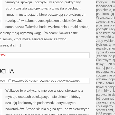
tematyce spokoju i porządku w sposób praktyczny.
korzyści. Dl
łagodności w
Strona została zaprojektowana z myślą o osobach,
potknięcia, n
przekreślają
firmach i instytucjach, które poszukują sprawdzonych
W znalezien
rozwiązań w zakresie zabezpieczenia obiektów. Już
zewnętrzne ź
prostymi prz
sama nazwa Twierdza budzi wyobrażenia z stabilnością,
początkując
ży ochrony mają ogromną wagę. Polecam: Nowoczesne
albo rzeteln
nie wpaść w 
 To serwis, która może zainteresować zarówno
żeby wybiera
tydzień, tyl
osesji, dla […]
realistyczne
życia do waka
OSTKI
„zacznij od p
Ciekawym sp
nawyku ze st
samej porze
UCHA
rozciąganie 
codziennie 
odcinek dop
MODA
2026
MOŻLIWOŚĆ KOMENTOWANIA
ZOSTAŁA WYŁĄCZONA
Dzięki temu
DLA
MALUCHA
nowe rzeczy 
Wallaboo to praktyczne miejsce w sieci stworzone z
już robimy. 
parowanie d
myślą o osobach opiekujących się dziećmi, którzy
też pominąć 
zasięgu ręki
szukają konkretnych podpowiedzi dotyczących
co sięgamy. 
noworodków. Strona skupia się na tym, co w pierwszych
słodyczami,
jeść więcej 