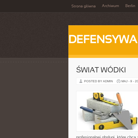
Archiwum
Berlin
Strona główna
DEFENSYWA
ŚWIAT WÓDKI
POSTED BY ADMIN
MAJ - 9 - 2
profesjonalnej obsługi, które ch