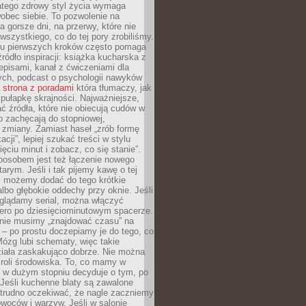
atego zdrowy styl życia wymaga
obec siebie. To pozwolenie na
a gorsze dni, na przerwy, które nie
 wszystkiego, co do tej pory zrobiliśmy.
iu pierwszych kroków często pomaga
ródło inspiracji: książka kucharska z
episami, kanał z ćwiczeniami dla
ych, podcast o psychologii nawyków
a
strona z poradami
która tłumaczy, jak
pułapkę skrajności. Najważniejsze,
ć źródła, które nie obiecują cudów w
ko zachęcają do stopniowej,
j zmiany. Zamiast haseł „zrób formę
cji”, lepiej szukać treści w stylu
ięciu minut i zobacz, co się stanie”.
osobem jest też łączenie nowego
arym. Jeśli i tak pijemy kawę o tej
, możemy dodać do tego krótkie
albo głębokie oddechy przy oknie. Jeśli
oglądamy serial, można włączyć
iero po dziesięciominutowym spacerze.
 nie musimy „znajdować czasu” na
– po prostu doczepiamy je do tego, co
Mózg lubi schematy, więc takie
ziała zaskakująco dobrze. Nie można
roli środowiska. To, co mamy w
, w dużym stopniu decyduje o tym, po
Jeśli kuchenne blaty są zawalone
 trudno oczekiwać, że nagle zaczniemy
owoców i warzyw. Jeśli w salonie