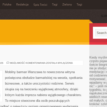
Polska
Redakcja
Tagi
Zielony
Tagi
Spis Treści
SUB
Kiedy myślim
często pojaw
ŚWIAT
026
MOŻLIWOŚĆ KOMENTOWANIA
ZOSTAŁA WYŁĄCZONA
świcie biegni
WÓDKI
nie je słody
medytację i 
Mobilny barman Warszawa to nowoczesna witryna
od codzienno
poświęcona obsłudze barmańskiej na wesela, spotkania
motywować, 
wpadamy w p
biznesowe, a także uroczystości rodzinne. Serwis
nic” – jeśli 
skupia się na tworzeniu wyjątkowej atmosfery, dzięki
tygodniu, t
najskuteczni
którym każda impreza nabiera wyjątkowego charakteru.
wielkich rew
od małych, 
To miejsce stworzone dla osób poszukujących
kroków: szkl
cą zadbać o najwyższy poziom organizowanego wydarzenia.