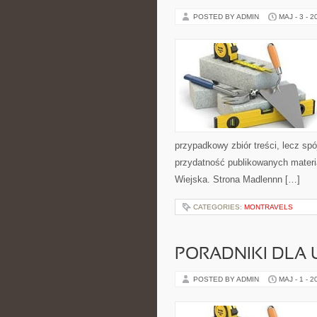
POSTED BY ADMIN
MAJ - 3 - 2
przypadkowy zbiór treści, lecz spó
przydatność publikowanych materi
Wiejska. Strona Madlennn […]
CATEGORIES:
MONTRAVELS
PORADNIKI DLA
POSTED BY ADMIN
MAJ - 1 - 2