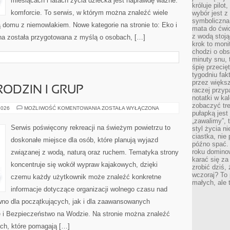
miesiącach i latach życia dziecka jest naprawdę ważne:
króluje pilot
komforcie. To serwis, w którym można znaleźć wiele
wybór jest 
symboliczna
 domu z niemowlakiem. Nowe kategorie na stronie to: Eko i
mata do ćwic
z wodą stoją
ona została przygotowana z myślą o osobach, […]
krok to moni
chodzi o obse
minuty snu, 
śpię przecię
tygodniu fak
przez więks
RODZIN I GRUP
raczej przyp
notatki w ka
zobaczyć tre
PORADNIKI
2026
MOŻLIWOŚĆ KOMENTOWANIA
ZOSTAŁA WYŁĄCZONA
pułapką jest
DLA
RODZIN
„zawalimy”, 
I
Serwis poświęcony rekreacji na świeżym powietrzu to
styl życia n
GRUP
ciastka, nie
doskonałe miejsce dla osób, które planują wyjazd
późno spać. 
roku domino
związanej z wodą, naturą oraz ruchem. Tematyka strony
karać się za
koncentruje się wokół wypraw kajakowych, dzięki
zrobić dziś,
wczoraj? To 
czemu każdy użytkownik może znaleźć konkretne
małych, ale 
informacje dotyczące organizacji wolnego czasu nad
wno dla początkujących, jak i dla zaawansowanych
ie i Bezpieczeństwo na Wodzie. Na stronie można znaleźć
ch, które pomagają […]