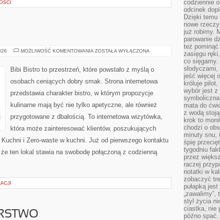
codziennie 
OŚCI
odcinek dop
Dzięki temu
nowe rzeczy 
już robimy. 
parowanie d
też pominąć 
DIY
026
MOŻLIWOŚĆ KOMENTOWANIA
ZOSTAŁA WYŁĄCZONA
zasięgu ręki
W
co sięgamy. 
KUCHNI
słodyczami,
Bibi Bistro to przestrzeń, które powstało z myślą o
jeść więcej 
osobach ceniących dobry smak. Strona internetowa
króluje pilot
wybór jest 
przedstawia charakter bistro, w którym propozycje
symboliczna
kulinarne mają być nie tylko apetyczne, ale również
mata do ćwic
z wodą stoją
przygotowane z dbałością. To internetowa wizytówka,
krok to moni
chodzi o obse
która może zainteresować klientów, poszukujących
minuty snu, 
 Kuchni i Zero-waste w kuchni. Już od pierwszego kontaktu
śpię przecię
tygodniu fak
że ten lokal stawia na swobodę połączoną z codzienną
przez więks
raczej przyp
notatki w ka
zobaczyć tre
ACJI
pułapką jest
„zawalimy”, 
styl życia n
ciastka, nie
ARSTWO
późno spać. 