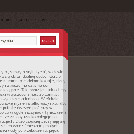
SCRIBE
FACEBOOK
TWITTER
y o „zdrowym stylu życia”, w głowie
ia się obraz idealnej osoby, która o
e maraton, pije zielone koktajle, nigdy
czy i zawsze ma czas na sen,
rozciąganie. Taki obraz jest tak odległy
ści większości z nas, że zamiast
zwyczajnie zniechęca. W efekcie
ułapkę myślenia „albo wszystko, albo
nie potrafię ćwiczyć pięć razy w
o po co w ogóle zaczynać? Tymczasem
ejsze zmiany rzadko polegają na
olucjach. Dużo częściej zaczynają się
czasem wręcz śmiesznie prostych
anki wody po przebudzeniu, pięciu