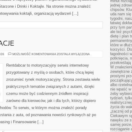
minut rozcią
jednej zdrow
tarzone i Drinki i Koktajle. Na stronie można znaleźć
chipsów. Klu
towywania koktajli, organizacją wydarzeń […]
uda nam się
tygodni, nas
łatwiej dokł
przy tym pam
ale też psyc
dietę i plan
permanentnym
ACJE
które w dłuż
korzyści. Dl
łagodności w
TRENDY
026
MOŻLIWOŚĆ KOMENTOWANIA
ZOSTAŁA WYŁĄCZONA
I
potknięcia, n
INNOWACJE
przekreślają
Rentdabcar to motoryzacyjny serwis internetowy
W znalezien
zewnętrzne ź
przygotowany z myślą o osobach, które chcą lepiej
prostymi prz
zrozumieć rynek motoryzacyjny. Strona zestawia wiele
początkując
albo rzeteln
praktycznych tematów związanych z autami, dzięki
nie wpaść w 
czemu może być codziennym źródłem inspiracji
żeby wybiera
tydzień, tyl
zarówno dla kierowców, jak i dla tych, którzy dopiero
realistyczne
życia do waka
ochodów. To serwis, w którym można znaleźć porady
„zacznij od p
stania z auta, od poznawania nowości rynkowych aż po
Ciekawym sp
nawyku ze st
easing i Finansowanie […]
samej porze
rozciąganie 