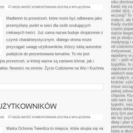
roku domino
karać się za
DOM
026
MOŻLIWOŚĆ KOMENTOWANIA
ZOSTAŁA WYŁĄCZONA
I
zrobić dziś,
GOSPODARSTWO
wczoraj? To 
Madlennn to przestrzeń, które może być odbierane jako
małych, ale 
Kiedy myślim
przemyślany punkt w sieci dla osób szukających
często pojaw
ciekawych treści. Już sama nazwa buduje skojarzenie z
świcie biegni
nie je słody
czymś charakterystycznym, dlatego strona może
medytację i 
od codzienno
przyciągać uwagę użytkowników, którzy lubią autorskie
motywować, 
podejście do prezentowania tematów. To nie jest
wpadamy w p
nic” – jeśli 
jna przestrzeń, w której ważne są zarówno klimat, jak i
tygodniu, t
ałów. Nowości na stronie: Życie Codzienne na Wsi i Kuchnia
najskuteczni
wielkich rew
od małych, 
kroków: szkl
minut rozcią
jednej zdrow
chipsów. Klu
uda nam się
tygodni, nas
 UŻYTKOWNIKÓW
łatwiej dokł
przy tym pam
PORADNIKI
026
MOŻLIWOŚĆ KOMENTOWANIA
ZOSTAŁA WYŁĄCZONA
ale też psyc
DLA
dietę i plan
UŻYTKOWNIKÓW
permanentnym
Marka Ochrona Twierdza to miejsce, które skupia się na
które w dłuż