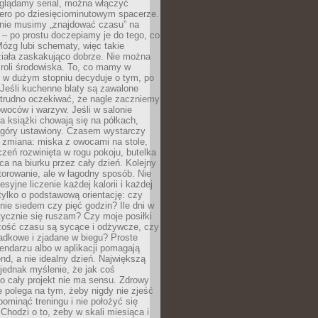
oglądamy serial, można włączyć
iero po dziesięciominutowym spacerze.
 nie musimy „znajdować czasu” na
– po prostu doczepiamy je do tego, co
Mózg lubi schematy, więc takie
ziała zaskakująco dobrze. Nie można
roli środowiska. To, co mamy w
, w dużym stopniu decyduje o tym, po
Jeśli kuchenne blaty są zawalone
 trudno oczekiwać, że nagle zaczniemy
owoców i warzyw. Jeśli w salonie
, a książki chowają się na półkach,
z góry ustawiony. Czasem wystarczy
 zmiana: miska z owocami na stole,
zeń rozwinięta w rogu pokoju, butelka
ca na biurku przez cały dzień. Kolejny
torowanie, ale w łagodny sposób. Nie
syjne liczenie każdej kalorii i każdej
tylko o podstawową orientację: czy
tnie siedem czy pięć godzin? Ile dni w
tycznie się ruszam? Czy moje posiłki
zość czasu są sycące i odżywcze, czy
adkowe i zjadane w biegu? Proste
lendarzu albo w aplikacji pomagają
nd, a nie idealny dzień. Największą
 jednak myślenie, że jak coś
to cały projekt nie ma sensu. Zdrowy
ie polega na tym, żeby nigdy nie zjeść
 pominąć treningu i nie położyć się
Chodzi o to, żeby w skali miesiąca i