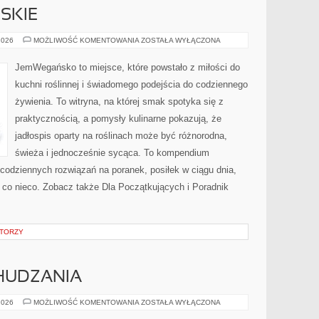
SKIE
PRZEPISY
2026
MOŻLIWOŚĆ KOMENTOWANIA
ZOSTAŁA WYŁĄCZONA
WEGAŃSKIE
JemWegańsko to miejsce, które powstało z miłości do
kuchni roślinnej i świadomego podejścia do codziennego
żywienia. To witryna, na której smak spotyka się z
praktycznością, a pomysły kulinarne pokazują, że
jadłospis oparty na roślinach może być różnorodna,
świeża i jednocześnie sycąca. To kompendium
codziennych rozwiązań na poranek, posiłek w ciągu dnia,
 co nieco. Zobacz także Dla Początkujących i Poradnik
ATORZY
HUDZANIA
PORADNIKI
2026
MOŻLIWOŚĆ KOMENTOWANIA
ZOSTAŁA WYŁĄCZONA
ODCHUDZANIA