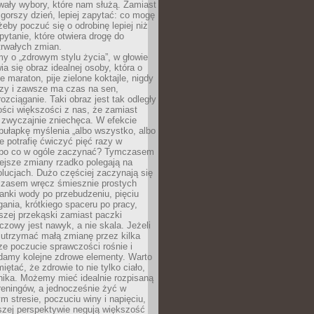
wały wybory, które nam służą. Zamiast
 gorszy dzień, lepiej zapytać: co mogę
 żeby poczuć się o odrobinę lepiej niż
pytanie, które otwiera drogę do
trwałych zmian.
y o „zdrowym stylu życia”, w głowie
ia się obraz idealnej osoby, która o
e maraton, pije zielone koktajle, nigdy
czy i zawsze ma czas na sen,
rozciąganie. Taki obraz jest tak odległy
ści większości z nas, że zamiast
zwyczajnie zniechęca. W efekcie
ułapkę myślenia „albo wszystko, albo
nie potrafię ćwiczyć pięć razy w
o po co w ogóle zaczynać? Tymczasem
ejsze zmiany rzadko polegają na
olucjach. Dużo częściej zaczynają się
czasem wręcz śmiesznie prostych
anki wody po przebudzeniu, pięciu
gania, krótkiego spaceru po pracy,
szej przekąski zamiast paczki
czowy jest nawyk, a nie skala. Jeżeli
 utrzymać małą zmianę przez kilka
ze poczucie sprawczości rośnie i
adamy kolejne zdrowe elementy. Warto
iętać, że zdrowie to nie tylko ciało,
hika. Możemy mieć idealnie rozpisaną
 treningów, a jednocześnie żyć w
 stresie, poczuciu winy i napięciu,
szej perspektywie negują większość