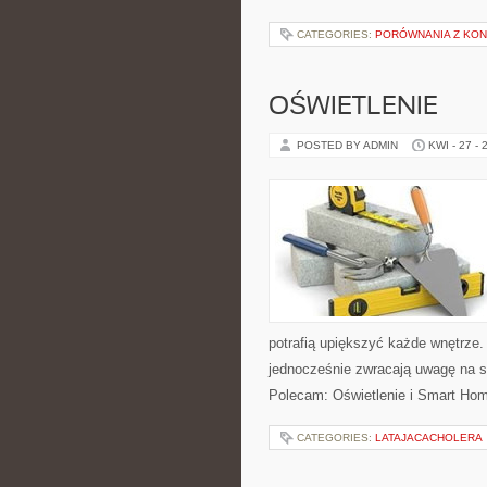
CATEGORIES:
PORÓWNANIA Z KO
OŚWIETLENIE
POSTED BY ADMIN
KWI - 27 - 
potrafią upiększyć każde wnętrze. 
jednocześnie zwracają uwagę na s
Polecam: Oświetlenie i Smart Home
CATEGORIES:
LATAJACACHOLERA