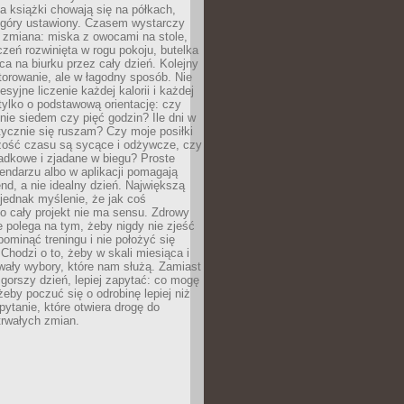
, a książki chowają się na półkach,
z góry ustawiony. Czasem wystarczy
 zmiana: miska z owocami na stole,
zeń rozwinięta w rogu pokoju, butelka
ca na biurku przez cały dzień. Kolejny
torowanie, ale w łagodny sposób. Nie
syjne liczenie każdej kalorii i każdej
tylko o podstawową orientację: czy
tnie siedem czy pięć godzin? Ile dni w
tycznie się ruszam? Czy moje posiłki
zość czasu są sycące i odżywcze, czy
adkowe i zjadane w biegu? Proste
lendarzu albo w aplikacji pomagają
nd, a nie idealny dzień. Największą
 jednak myślenie, że jak coś
to cały projekt nie ma sensu. Zdrowy
ie polega na tym, żeby nigdy nie zjeść
 pominąć treningu i nie położyć się
Chodzi o to, żeby w skali miesiąca i
wały wybory, które nam służą. Zamiast
 gorszy dzień, lepiej zapytać: co mogę
 żeby poczuć się o odrobinę lepiej niż
pytanie, które otwiera drogę do
trwałych zmian.