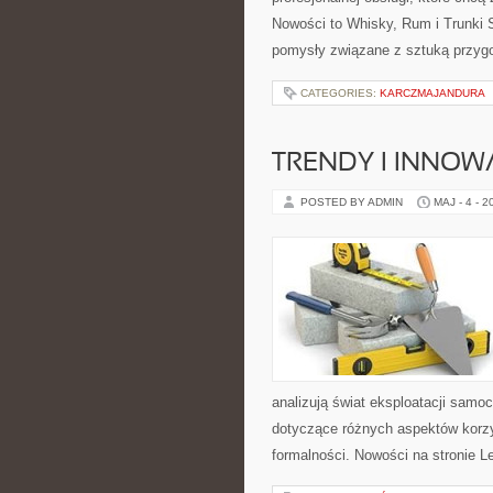
Nowości to Whisky, Rum i Trunki S
pomysły związane z sztuką przygo
CATEGORIES:
KARCZMAJANDURA
TRENDY I INNOW
POSTED BY ADMIN
MAJ - 4 - 2
analizują świat eksploatacji sam
dotyczące różnych aspektów korzy
formalności. Nowości na stronie L