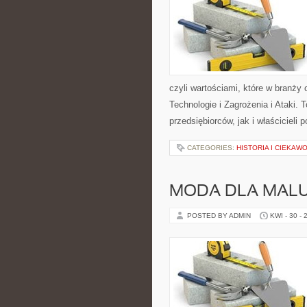
czyli wartościami, które w bran
Technologie i Zagrożenia i Ataki.
przedsiębiorców, jak i właścicieli p
CATEGORIES:
HISTORIA I CIEKAW
MODA DLA MAL
POSTED BY ADMIN
KWI - 30 - 