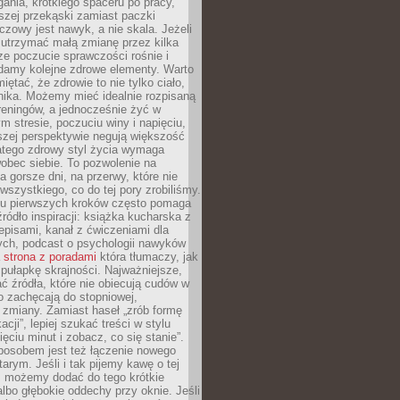
gania, krótkiego spaceru po pracy,
szej przekąski zamiast paczki
czowy jest nawyk, a nie skala. Jeżeli
 utrzymać małą zmianę przez kilka
ze poczucie sprawczości rośnie i
adamy kolejne zdrowe elementy. Warto
iętać, że zdrowie to nie tylko ciało,
hika. Możemy mieć idealnie rozpisaną
 treningów, a jednocześnie żyć w
 stresie, poczuciu winy i napięciu,
szej perspektywie negują większość
atego zdrowy styl życia wymaga
obec siebie. To pozwolenie na
a gorsze dni, na przerwy, które nie
 wszystkiego, co do tej pory zrobiliśmy.
iu pierwszych kroków często pomaga
ródło inspiracji: książka kucharska z
episami, kanał z ćwiczeniami dla
ych, podcast o psychologii nawyków
a
strona z poradami
która tłumaczy, jak
pułapkę skrajności. Najważniejsze,
ć źródła, które nie obiecują cudów w
ko zachęcają do stopniowej,
j zmiany. Zamiast haseł „zrób formę
cji”, lepiej szukać treści w stylu
ięciu minut i zobacz, co się stanie”.
osobem jest też łączenie nowego
arym. Jeśli i tak pijemy kawę o tej
, możemy dodać do tego krótkie
albo głębokie oddechy przy oknie. Jeśli