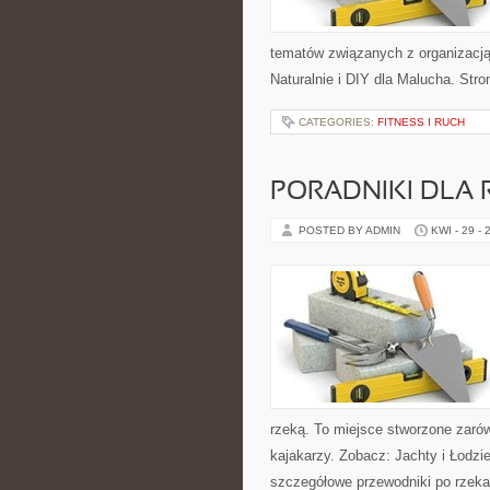
tematów związanych z organizacją
Naturalnie i DIY dla Malucha. Str
CATEGORIES:
FITNESS I RUCH
PORADNIKI DLA 
POSTED BY ADMIN
KWI - 29 - 
rzeką. To miejsce stworzone zaró
kajakarzy. Zobacz: Jachty i Łodz
szczegółowe przewodniki po rzeka