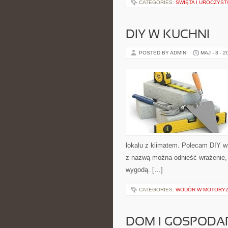
CATEGORIES:
ŚWIĘTA I UROCZYST
DIY W KUCHNI
POSTED BY ADMIN
MAJ - 3 - 2
lokalu z klimatem. Polecam DIY w
z nazwą można odnieść wrażenie, 
wygodą. […]
CATEGORIES:
WODÓR W MOTORYZ
DOM I GOSPOD