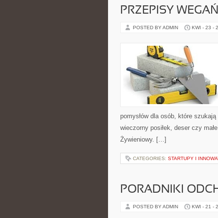
PRZEPISY WEGAŃ
POSTED BY ADMIN
KWI - 23 - 
pomysłów dla osób, które szukają 
wieczorny posiłek, deser czy małe
Żywieniowy. […]
CATEGORIES:
STARTUPY I INNOW
PORADNIKI ODC
POSTED BY ADMIN
KWI - 21 - 