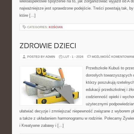
wieloaspektowe spojrzenie na to, jak zorganizować wyjazd od A 
najważniejsze jest sprawdzone podejście. Treści powstają tak,
które […]
CATEGORIES:
KOŚCIAN
ZDROWIE DZIECI
POSTED BY ADMIN
LUT - 1 - 2026
MOŻLIWOŚĆ KOMENTOWAN
Przedszkole Kubuś to prze
dorosłych towarzyszących 
którzy poszukują rzetelnych
edukacji przedszkolnej i żł
codzienność opieki i wycho
użytecznymi podpowiedziami
ułatwiać decyzje i zmniejszać niepewność związane z wyborem pl
a także z układaniem harmonogramu w rodzinie. Polecamy Żywien
i Kreatywne zabawy i […]