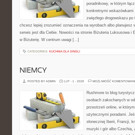
poradnikowy, w którym łączą
konkretnymi wskazówkami 
zwięzłego drogowskazu po t
chcesz lepiej zrozumieć oznaczenia na wyrobach albo planujesz w
serwis jest dla Ciebie. Nowości na stronie Biżuteria Luksusowa i
w Biżuterię. W centrum uwagi […]
CATEGORIES:
KUCHNIA DLA SINGLI
NIEMCY
POSTED BY ADMIN
LUT - 1 - 2026
MOŻLIWOŚĆ KOMENTOWAN
Rushmore to blog turystycz
osobach zakochanych w od
przestrzeń online, w którym
użytecznymi poradami. Jeśl
słonecznej Iberii, Francji, 
muzyki i gór albo Czechia, 