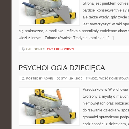
Strona jest punktem odniesi
bardziej konsekwentnie żyją
ale także wtedy, gdy życie s
jest towarzyszyć w taki sp
się praktyczna, a modlitwa i refleksja przenikały codzienne obowi
więzi z innymi. Zobacz również: Tradycje katolickie i […]
CATEGORIES:
GRY EKONOMICZNE
PSYCHOLOGIA DZIECIĘCA
POSTED BY ADMIN
STY - 29 - 2026
MOŻLIWOŚĆ KOMENTOWA
Przedszkole w Wielichowie 
tworzony z myślą o maluch
niemowlętach oraz rodzicac
dojrzewanie dziecka w spo
gromadzi sprawdzone podp
codzienności z dzieckiem, o