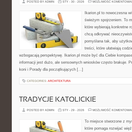
POSTED BY ADMIN
STY - 30 - 2026
MOŻLIWOŚĆ KOMENTOWA
Ikarion.pl to nowoczesna wi
świeżym spojrzeniem. To m
które wybierają konkretne r
chcą odkrywać nieoczywiste
pomyślana tak, aby użytkow
treści, które ułatwiają codz
wzbogacają perspektywę. Ikarion.pl może być dla Ciebie kompas
informacji jest dużo, ale sensownych wniosków często brakuje. P
koni i Porady dla początkujących […]
CATEGORIES:
ARCHITEKTURA
TRADYCJE KATOLICKIE
POSTED BY ADMIN
STY - 29 - 2026
MOŻLIWOŚĆ KOMENTOWA
To miejsce stworzone z my
które pomaga rozwijać więź