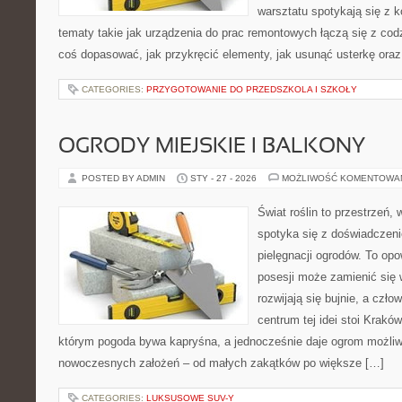
warsztatu spotykają się z 
tematy takie jak urządzenia do prac remontowych łączą się z cod
coś dopasować, jak przykręcić elementy, jak usunąć usterkę oraz
CATEGORIES:
PRZYGOTOWANIE DO PRZEDSZKOLA I SZKOŁY
OGRODY MIEJSKIE I BALKONY
POSTED BY ADMIN
STY - 27 - 2026
MOŻLIWOŚĆ KOMENTOWA
Świat roślin to przestrzeń, w
spotyka się z doświadczeni
pielęgnacji ogrodów. To opo
posesji może zamienić się w
rozwijają się bujnie, a czł
centrum tej idei stoi Kraków 
którym pogoda bywa kapryśna, a jednocześnie daje ogrom możliw
nowoczesnych założeń – od małych zakątków po większe […]
CATEGORIES:
LUKSUSOWE SUV-Y