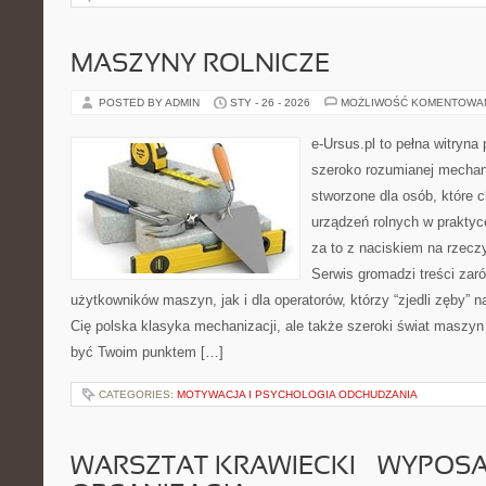
MASZYNY ROLNICZE
POSTED BY ADMIN
STY - 26 - 2026
MOŻLIWOŚĆ KOMENTOWA
e-Ursus.pl to pełna witryna
szeroko rozumianej mechani
stworzone dla osób, które
urządzeń rolnych w praktyc
za to z naciskiem na rzecz
Serwis gromadzi treści zar
użytkowników maszyn, jak i dla operatorów, którzy “zjedli zęby” na
Cię polska klasyka mechanizacji, ale także szeroki świat maszyn
być Twoim punktem […]
CATEGORIES:
MOTYWACJA I PSYCHOLOGIA ODCHUDZANIA
WARSZTAT KRAWIECKI – WYPOSAŻ