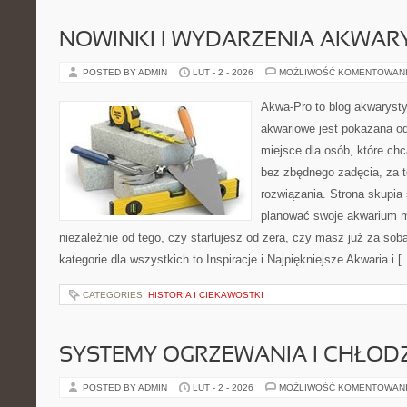
NOWINKI I WYDARZENIA AKWAR
POSTED BY ADMIN
LUT - 2 - 2026
MOŻLIWOŚĆ KOMENTOWAN
Akwa-Pro to blog akwaryst
akwariowe jest pokazana od
miejsce dla osób, które ch
bez zbędnego zadęcia, za t
rozwiązania. Strona skupia
planować swoje akwarium m
niezależnie od tego, czy startujesz od zera, czy masz już za sob
kategorie dla wszystkich to Inspiracje i Najpiękniejsze Akwaria i [
CATEGORIES:
HISTORIA I CIEKAWOSTKI
SYSTEMY OGRZEWANIA I CHŁOD
POSTED BY ADMIN
LUT - 2 - 2026
MOŻLIWOŚĆ KOMENTOWAN