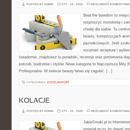
POSTED BY ADMIN
STY - 28 - 2026
MOŻLIWOŚĆ KOMENTOWA
Beat the boredom to miejsc
rozproszyć monotonię i zam
chwilę dla siebie. To centru
beauty, kompozycjach arom
paznokciowych. Jeśli szukas
rozumieć recepturę i wybier
świadomie, znajdziesz tu poradniki, recenzje oraz porównania d
potrzeb, budżetów i stylów. Nowe kategorie to Najczęstsze Mity
Profesjonalne. W świecie beauty łatwo się zagubić. […]
CATEGORIES:
EXCELRAPORT
KOLACJE
POSTED BY ADMIN
STY - 28 - 2026
MOŻLIWOŚĆ KOMENTOWA
JakieSmaki.pl to internetow
powstał po to, by dawać rea