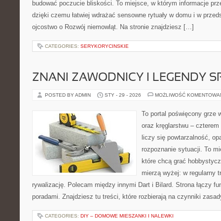
budować poczucie bliskości. To miejsce, w którym informacje prze
dzięki czemu łatwiej wdrażać sensowne rytuały w domu i w przed
ojcostwo o Rozwój niemowląt. Na stronie znajdziesz […]
CATEGORIES:
SERYKORYCINSKIE
ZNANI ZAWODNICY I LEGENDY S
POSTED BY ADMIN
STY - 29 - 2026
MOŻLIWOŚĆ KOMENTOWA
To portal poświęcony grze w
oraz kręglarstwu – czterem 
liczy się powtarzalność, op
rozpoznanie sytuacji. To mi
które chcą grać hobbystyczn
mierzą wyżej: w regularny t
rywalizację. Polecam między innymi Dart i Bilard. Strona łączy 
poradami. Znajdziesz tu treści, które rozbierają na czynniki zasa
CATEGORIES:
DIY – DOMOWE MIESZANKI I NALEWKI