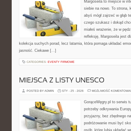
Margoseila to miejsce w in
siebie na nowo. To strona, 
abyś mógł zajrzeć w głąb te
czego szukasz i dokąd chce
miałeś wrażenie, że w pędzi
refleksję, Margoseila jest dl
kolekcja suchych porad, lecz latarnia, która pomaga układać emo
jasność. Ciekawe […]
CATEGORIES:
EVENTY FIRMOWE
MIEJSCA Z LISTY UNESCO
POSTED BY ADMIN
STY - 25 - 2026
MOŻLIWOŚĆ KOMENTOWA
GorąceWęgry.pl to serwis tu
potrzeby odkrywania Europ
przyjazny, bez zbędnego na
podróżowanie musi być sko
osób, które lubią układać w