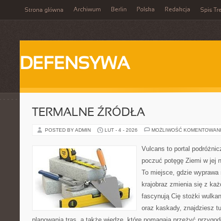
Archiwum
Berlin
Polska
Redakcja
Strona główna
Spis Tr
DEFENSYWA
TERMALNE ŹRÓDŁA
POSTED BY ADMIN
LUT - 4 - 2026
MOŻLIWOŚĆ KOMENTOWAN
Vulcans to portal podróżnic
poczuć potęgę Ziemi w jej na
To miejsce, gdzie wyprawa st
krajobraz zmienia się z ka
fascynują Cię stożki wulka
oraz kaskady, znajdziesz t
planowania tras, a także wiedzę, które pomagają przeżyć przygo