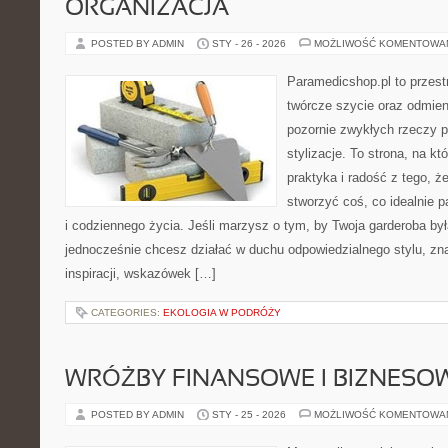
ORGANIZACJA
POSTED BY ADMIN
STY - 26 - 2026
MOŻLIWOŚĆ KOMENTOWA
Paramedicshop.pl to przest
twórcze szycie oraz odmieni
pozornie zwykłych rzeczy p
stylizacje. To strona, na któ
praktyka i radość z tego, 
stworzyć coś, co idealnie p
i codziennego życia. Jeśli marzysz o tym, by Twoja garderoba by
jednocześnie chcesz działać w duchu odpowiedzialnego stylu, zn
inspiracji, wskazówek […]
CATEGORIES:
EKOLOGIA W PODRÓŻY
WRÓŻBY FINANSOWE I BIZNESO
POSTED BY ADMIN
STY - 25 - 2026
MOŻLIWOŚĆ KOMENTOWA