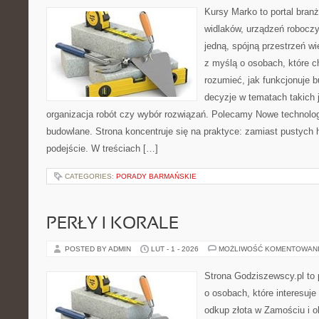
Kursy Marko to portal branż
widlaków, urządzeń roboczy
jedną, spójną przestrzeń w
z myślą o osobach, które c
rozumieć, jak funkcjonuje 
decyzje w tematach takich 
organizacja robót czy wybór rozwiązań. Polecamy Nowe technolog
budowlane. Strona koncentruje się na praktyce: zamiast pustych
podejście. W treściach […]
CATEGORIES:
PORADY BARMAŃSKIE
PERŁY I KORALE
POSTED BY ADMIN
LUT - 1 - 2026
MOŻLIWOŚĆ KOMENTOWAN
Strona Godziszewscy.pl to 
o osobach, które interesuje
odkup złota w Zamościu i o