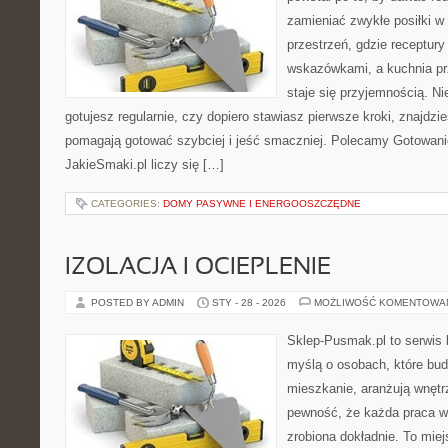
zamieniać zwykłe posiłki 
przestrzeń, gdzie receptury
wskazówkami, a kuchnia pr
staje się przyjemnością. Ni
gotujesz regularnie, czy dopiero stawiasz pierwsze kroki, znajdzi
pomagają gotować szybciej i jeść smaczniej. Polecamy Gotowan
JakieSmaki.pl liczy się […]
CATEGORIES:
DOMY PASYWNE I ENERGOOSZCZĘDNE
IZOLACJA I OCIEPLENIE
POSTED BY ADMIN
STY - 28 - 2026
MOŻLIWOŚĆ KOMENTOWA
Sklep-Pusmak.pl to serwis 
myślą o osobach, które bud
mieszkanie, aranżują wnętr
pewność, że każda praca w
zrobiona dokładnie. To mie