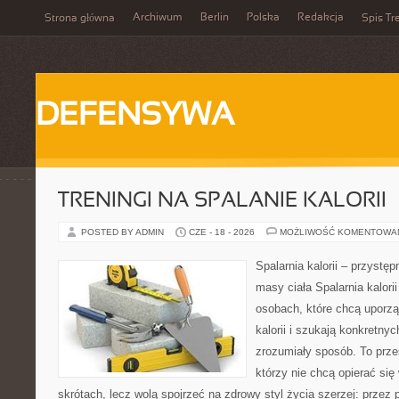
Archiwum
Berlin
Polska
Redakcja
Strona główna
Spis Tr
DEFENSYWA
TRENINGI NA SPALANIE KALORII
POSTED BY ADMIN
CZE - 18 - 2026
MOŻLIWOŚĆ KOMENTOWA
Spalarnia kalorii – przystę
masy ciała Spalarnia kalori
osobach, które chcą uporz
kalorii i szukają konkretny
zrozumiały sposób. To przes
którzy nie chcą opierać się
skrótach, lecz wolą spojrzeć na zdrowy styl życia szerzej: przez