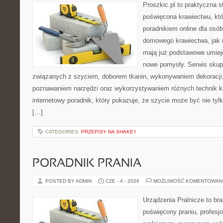
Proszkic.pl to praktyczna s
poświęcona krawiectwu, któ
poradnikiem online dla osó
domowego krawiectwa, jak r
mają już podstawowe umiej
nowe pomysły. Serwis skupi
związanych z szyciem, doborem tkanin, wykonywaniem dekoracji,
poznawaniem narzędzi oraz wykorzystywaniem różnych technik kr
internetowy poradnik, który pokazuje, że szycie może być nie ty
[…]
CATEGORIES:
PRZEPISY NA SHAKE'I
PORADNIK PRANIA
POSTED BY ADMIN
CZE - 4 - 2026
MOŻLIWOŚĆ KOMENTOWAN
Urządzenia Pralnicze to br
poświęcony praniu, profes