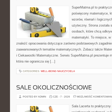
SuperMatma.pl to praktyczn
poświęcony matematyce, któ
wzorów, równań i logicznyc
użyteczny. Strona została 
osobach, które chcą odkry
matematyki. To miejsce, w
znaleźć opracowania dotyczące zarówno podstawowych zagadnień,
zaawansowanych tematów matematycznych. Zobacz także Mate
i Ciekawostki Matematyczne. Serwis SuperMatma.pl prezentuje m
która nie ogranicza się […]
CATEGORIES:
WELL-BEING NAUCZYCIELA
SALE OKOLICZNOŚCIOWE
POSTED BY ADMIN
CZE - 7 - 2026
MOŻLIWOŚĆ KOMENTOWAN
Sala Lacerta to praktyczny