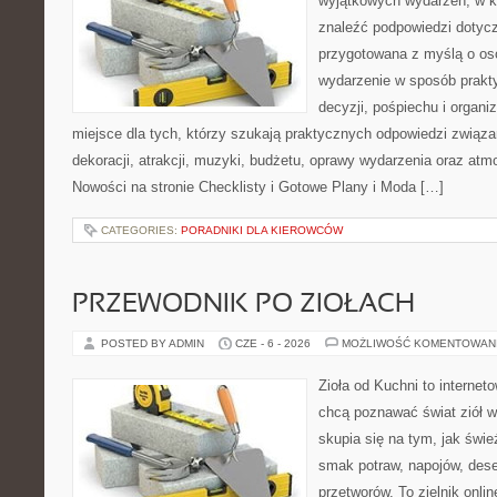
wyjątkowych wydarzeń, w k
znaleźć podpowiedzi dotycz
przygotowana z myślą o os
wydarzenie w sposób prakt
decyzji, pośpiechu i organ
miejsce dla tych, którzy szukają praktycznych odpowiedzi związ
dekoracji, atrakcji, muzyki, budżetu, oprawy wydarzenia oraz atm
Nowości na stronie Checklisty i Gotowe Plany i Moda […]
CATEGORIES:
PORADNIKI DLA KIEROWCÓW
PRZEWODNIK PO ZIOŁACH
POSTED BY ADMIN
CZE - 6 - 2026
MOŻLIWOŚĆ KOMENTOWAN
Zioła od Kuchni to internet
chcą poznawać świat ziół 
skupia się na tym, jak świ
smak potraw, napojów, des
przetworów. To zielnik onlin