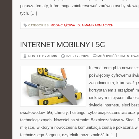
porusza tematy, które mogą zainteresować zarówno osoby stawiają
tych, […]
CATEGORIES:
MODA CIĄŻOWA I DLA MAM KARMIĄCYCH
INTERNET MOBILNY I 5G
POSTED BY ADMIN
CZE - 17 - 2026
MOŻLIWOŚĆ KOMENTOWA
Internat.com.pl to nowocz
poświęcony cyfrowemu świ
zagadnieniom, które wiążą 
korzystaniem z urządzeń m
ciekawym miejscem dla osó
świecie internetu, sieci b
światłowodów, 5G, chmury, hostingu, cyberbezpieczeństwa oraz 
technologicznych. Nowości na stronie: Bezpieczeństwo w Sieci i 
miejsce, w którym nowoczesna komunikacja zostaje pokazana w 
technicznego żargonu, czytelnik może znaleźć tu […]