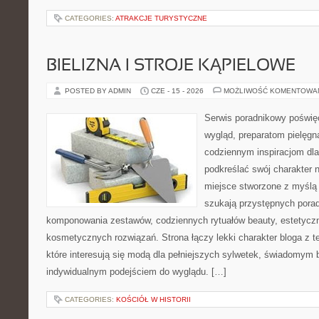
CATEGORIES:
ATRAKCJE TURYSTYCZNE
BIELIZNA I STROJE KĄPIELOWE
POSTED BY ADMIN
CZE - 15 - 2026
MOŻLIWOŚĆ KOMENTOWA
Serwis poradnikowy poświęc
wygląd, preparatom pielęgn
codziennym inspiracjom dla
podkreślać swój charakter n
miejsce stworzone z myślą 
szukają przystępnych pora
komponowania zestawów, codziennych rytuałów beauty, estetyczny
kosmetycznych rozwiązań. Strona łączy lekki charakter bloga z 
które interesują się modą dla pełniejszych sylwetek, świadomym
indywidualnym podejściem do wyglądu. […]
CATEGORIES:
KOŚCIÓŁ W HISTORII