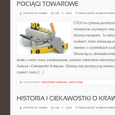
POCIĄGI TOWAROWE
POSTED BY ADMIN
CZE - 5 - 2026
MOŻLIWOŚĆ KOMENTOWAN
CTCU to cyfrowa przestrzeń
transporcie szynowym oraz
historią transportu. To wit
osobach, które interesują s
również o czytelnikach szu
Strona łączy doświadczenie
dzięki czemu może zainteresować zarówno miłośników lokomotyw. 
Świecie i Ciekawostki Kolejowe. Główną osią tematyczną serwisu 
znaleźć treści […]
CATEGORIES:
BIŻUTERIA VINTAGE I ANTYCZNA
HISTORIA I CIEKAWOSTKI O KRA
POSTED BY ADMIN
CZE - 5 - 2026
MOŻLIWOŚĆ KOMENTOWAN