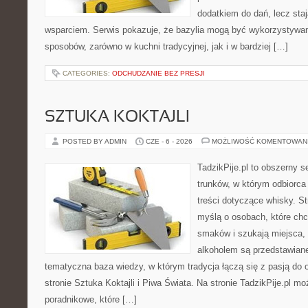
dodatkiem do dań, lecz sta
wsparciem. Serwis pokazuje, że bazylia mogą być wykorzystywan
sposobów, zarówno w kuchni tradycyjnej, jak i w bardziej […]
CATEGORIES:
ODCHUDZANIE BEZ PRESJI
SZTUKA KOKTAJLI
POSTED BY ADMIN
CZE - 6 - 2026
MOŻLIWOŚĆ KOMENTOWAN
TadzikPije.pl to obszerny 
trunków, w którym odbiorca
treści dotyczące whisky. S
myślą o osobach, które ch
smaków i szukają miejsca,
alkoholem są przedstawian
tematyczna baza wiedzy, w którym tradycja łączą się z pasją do
stronie Sztuka Koktajli i Piwa Świata. Na stronie TadzikPije.pl m
poradnikowe, które […]