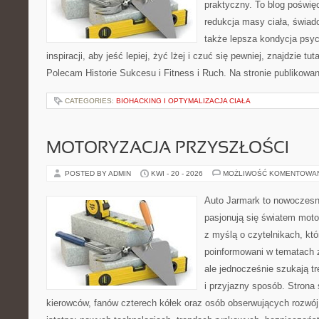
praktyczny. To blog poświę
redukcja masy ciała, świad
także lepsza kondycja psyc
inspiracji, aby jeść lepiej, żyć lżej i czuć się pewniej, znajdzie 
Polecam Historie Sukcesu i Fitness i Ruch. Na stronie publikowa
CATEGORIES:
BIOHACKING I OPTYMALIZACJA CIAŁA
MOTORYZACJA PRZYSZŁOŚCI
POSTED BY ADMIN
KWI - 20 - 2026
MOŻLIWOŚĆ KOMENTOWA
Auto Jarmark to nowoczesna
pasjonują się światem moto
z myślą o czytelnikach, kt
poinformowani w tematach 
ale jednocześnie szukają t
i przyjazny sposób. Strona 
kierowców, fanów czterech kółek oraz osób obserwujących rozwój