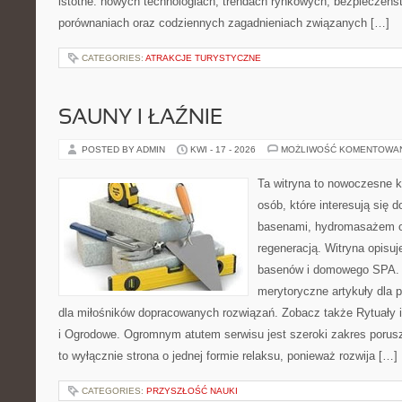
istotne: nowych technologiach, trendach rynkowych, bezpieczeństw
porównaniach oraz codziennych zagadnieniach związanych […]
CATEGORIES:
ATRAKCJE TURYSTYCZNE
SAUNY I ŁAŹNIE
POSTED BY ADMIN
KWI - 17 - 2026
MOŻLIWOŚĆ KOMENTOWA
Ta witryna to nowoczesne k
osób, które interesują się
basenami, hydromasażem o
regeneracją. Witryna opisuje
basenów i domowego SPA. 
merytoryczne artykuły dla 
dla miłośników dopracowanych rozwiązań. Zobacz także Rytuały 
i Ogrodowe. Ogromnym atutem serwisu jest szeroki zakres porusz
to wyłącznie strona o jednej formie relaksu, ponieważ rozwija […]
CATEGORIES:
PRZYSZŁOŚĆ NAUKI