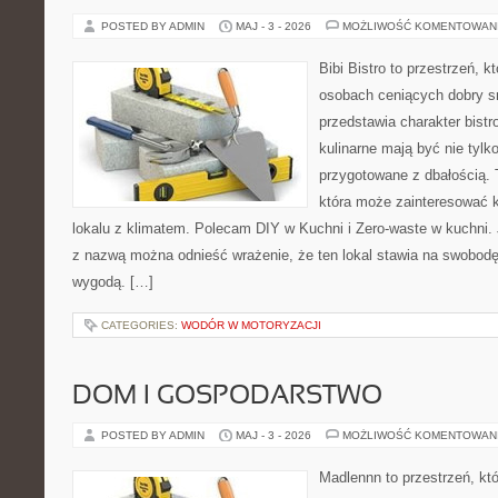
POSTED BY ADMIN
MAJ - 3 - 2026
MOŻLIWOŚĆ KOMENTOWAN
Bibi Bistro to przestrzeń, k
osobach ceniących dobry s
przedstawia charakter bistr
kulinarne mają być nie tylk
przygotowane z dbałością. 
która może zainteresować k
lokalu z klimatem. Polecam DIY w Kuchni i Zero-waste w kuchni.
z nazwą można odnieść wrażenie, że ten lokal stawia na swobod
wygodą. […]
CATEGORIES:
WODÓR W MOTORYZACJI
DOM I GOSPODARSTWO
POSTED BY ADMIN
MAJ - 3 - 2026
MOŻLIWOŚĆ KOMENTOWAN
Madlennn to przestrzeń, kt