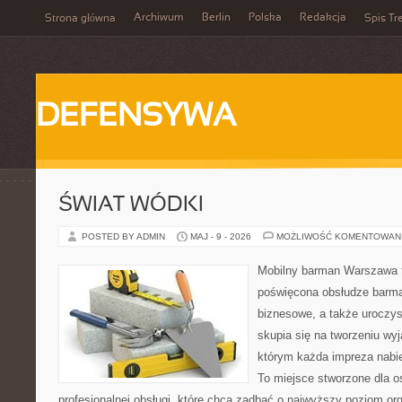
Archiwum
Berlin
Polska
Redakcja
Strona główna
Spis Tr
DEFENSYWA
ŚWIAT WÓDKI
POSTED BY ADMIN
MAJ - 9 - 2026
MOŻLIWOŚĆ KOMENTOWAN
Mobilny barman Warszawa 
poświęcona obsłudze barma
biznesowe, a także uroczys
skupia się na tworzeniu wyj
którym każda impreza nabie
To miejsce stworzone dla 
profesjonalnej obsługi, które chcą zadbać o najwyższy poziom o