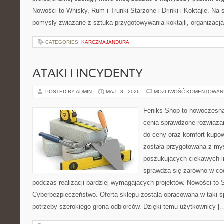
Nowości to Whisky, Rum i Trunki Starzone i Drinki i Koktajle. Na
pomysły związane z sztuką przygotowywania koktajli, organizacj
CATEGORIES:
KARCZMAJANDURA
ATAKI I INCYDENTY
POSTED BY ADMIN
MAJ - 8 - 2026
MOŻLIWOŚĆ KOMENTOWAN
Feniks Shop to nowoczesna 
cenią sprawdzone rozwiązan
do ceny oraz komfort kupow
została przygotowana z my
poszukujących ciekawych in
sprawdzą się zarówno w co
podczas realizacji bardziej wymagających projektów. Nowości to Sz
Cyberbezpieczeństwo. Oferta sklepu została opracowana w taki 
potrzeby szerokiego grona odbiorców. Dzięki temu użytkownicy [