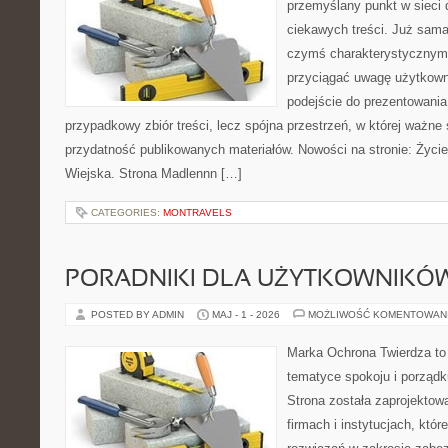
przemyślany punkt w sieci 
ciekawych treści. Już sama
czymś charakterystycznym,
przyciągać uwagę użytkowni
podejście do prezentowania 
przypadkowy zbiór treści, lecz spójna przestrzeń, w której ważne 
przydatność publikowanych materiałów. Nowości na stronie: Życi
Wiejska. Strona Madlennn […]
CATEGORIES:
MONTRAVELS
PORADNIKI DLA UŻYTKOWNIKÓ
POSTED BY ADMIN
MAJ - 1 - 2026
MOŻLIWOŚĆ KOMENTOWAN
Marka Ochrona Twierdza to 
tematyce spokoju i porządk
Strona została zaprojektow
firmach i instytucjach, kt