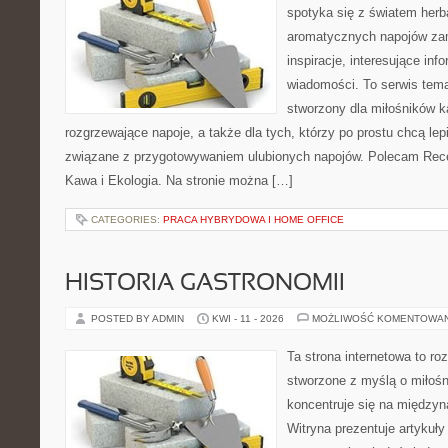
spotyka się z światem herba
aromatycznych napojów zam
inspiracje, interesujące info
wiadomości. To serwis tema
stworzony dla miłośników 
rozgrzewające napoje, a także dla tych, którzy po prostu chcą lep
związane z przygotowywaniem ulubionych napojów. Polecam Rece
Kawa i Ekologia. Na stronie można […]
CATEGORIES:
PRACA HYBRYDOWA I HOME OFFICE
HISTORIA GASTRONOMII
POSTED BY ADMIN
KWI - 11 - 2026
MOŻLIWOŚĆ KOMENTOWA
Ta strona internetowa to r
stworzone z myślą o miłośni
koncentruje się na międzyna
Witryna prezentuje artykuły