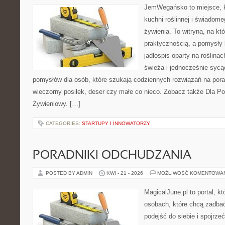
JemWegańsko to miejsce, k
kuchni roślinnej i świadom
żywienia. To witryna, na kt
praktycznością, a pomysły 
jadłospis oparty na roślina
świeża i jednocześnie syc
pomysłów dla osób, które szukają codziennych rozwiązań na poran
wieczorny posiłek, deser czy małe co nieco. Zobacz także Dla Po
Żywieniowy. […]
CATEGORIES:
STARTUPY I INNOWATORZY
PORADNIKI ODCHUDZANIA
POSTED BY ADMIN
KWI - 21 - 2026
MOŻLIWOŚĆ KOMENTOWA
MagicalJune.pl to portal, k
osobach, które chcą zadba
podejść do siebie i spojrze