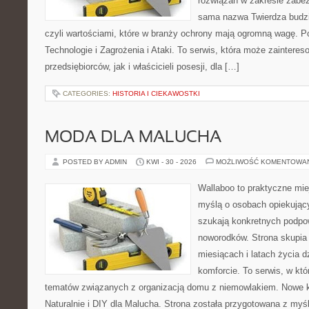
rozwiązań w zakresie zabez
sama nazwa Twierdza budzi 
czyli wartościami, które w branży ochrony mają ogromną wagę.
Technologie i Zagrożenia i Ataki. To serwis, która może zaintere
przedsiębiorców, jak i właścicieli posesji, dla […]
CATEGORIES:
HISTORIA I CIEKAWOSTKI
MODA DLA MALUCHA
POSTED BY ADMIN
KWI - 30 - 2026
MOŻLIWOŚĆ KOMENTOWA
Wallaboo to praktyczne mie
myślą o osobach opiekujący
szukają konkretnych podpo
noworodków. Strona skupia 
miesiącach i latach życia 
komforcie. To serwis, w kt
tematów związanych z organizacją domu z niemowlakiem. Nowe kat
Naturalnie i DIY dla Malucha. Strona została przygotowana z myś