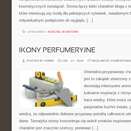
kosmetycznych rozwiązań. Strona łączy lekki charakter bloga z 
które interesują się modą dla pełniejszych sylwetek, świadomym
indywidualnym podejściem do wyglądu. […]
CATEGORIES:
KOŚCIÓŁ W HISTORII
IKONY PERFUMERYJNE
POSTED BY ADMIN
CZE - 13 - 2026
MOŻLIWOŚĆ KOMENTOWA
Orientalno-przyprawowy char
jest to zakątek stworzony 
doceniają intensywne aroma
kulinarne inspiracje z różny
baza wiedzy, która może z
pasjonatów kuchni świata, j
wiedzą, że odpowiednio dobrane przyprawy potrafią całkowicie od
danie. Tematyka strony koncentruje się wokół smaków inspirowa
charakter jest znacznie szerszy, ponieważ […]