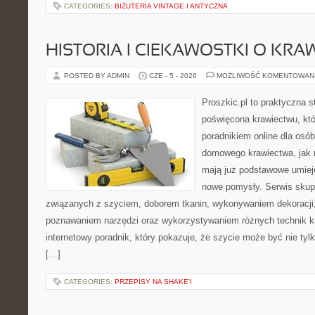
CATEGORIES:
BIŻUTERIA VINTAGE I ANTYCZNA
HISTORIA I CIEKAWOSTKI O KRA
POSTED BY ADMIN
CZE - 5 - 2026
MOŻLIWOŚĆ KOMENTOWAN
Proszkic.pl to praktyczna s
poświęcona krawiectwu, któ
poradnikiem online dla osó
domowego krawiectwa, jak r
mają już podstawowe umiej
nowe pomysły. Serwis skupi
związanych z szyciem, doborem tkanin, wykonywaniem dekoracji,
poznawaniem narzędzi oraz wykorzystywaniem różnych technik kr
internetowy poradnik, który pokazuje, że szycie może być nie ty
[…]
CATEGORIES:
PRZEPISY NA SHAKE'I