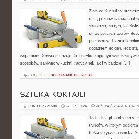
Zioła od Kuchni to internet
chcą poznawać świat ziół 
skupia się na tym, jak świ
smak potraw, napojów, des
przetworów. To zielnik onlin
dodatkiem do dań, lecz sta
wsparciem. Serwis pokazuje, że bazylia mogą być wykorzystywan
sposobów, zarówno w kuchni tradycyjnej, jak i w bardziej […]
CATEGORIES:
ODCHUDZANIE BEZ PRESJI
SZTUKA KOKTAJLI
POSTED BY ADMIN
CZE - 6 - 2026
MOŻLIWOŚĆ KOMENTOWAN
TadzikPije.pl to obszerny 
trunków, w którym odbiorca
treści dotyczące whisky. S