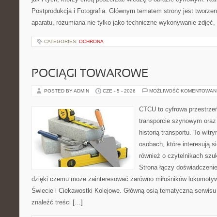
Postprodukcja i Fotografia. Głównym tematem strony jest tworz
aparatu, rozumiana nie tylko jako techniczne wykonywanie zdjęć,
CATEGORIES:
OCHRONA
POCIĄGI TOWAROWE
POSTED BY ADMIN
CZE - 5 - 2026
MOŻLIWOŚĆ KOMENTOWAN
CTCU to cyfrowa przestrzeń
transporcie szynowym oraz
historią transportu. To wit
osobach, które interesują s
również o czytelnikach szu
Strona łączy doświadczenie
dzięki czemu może zainteresować zarówno miłośników lokomotyw. 
Świecie i Ciekawostki Kolejowe. Główną osią tematyczną serwisu 
znaleźć treści […]