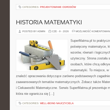
CATEGORIES:
PROJEKTOWANIE OGRODÓW
HISTORIA MATEMATYKI
POSTED BY ADMIN
CZE - 9 - 2026
MOŻLIWOŚĆ KOMENTOWAN
SuperMatma.pl to praktyczn
poświęcony matematyce, któ
wzorów, równań i logicznyc
użyteczny. Strona została 
osobach, które chcą odkry
matematyki. To miejsce, w
znaleźć opracowania dotyczące zarówno podstawowych zagadnień,
zaawansowanych tematów matematycznych. Zobacz także Mate
i Ciekawostki Matematyczne. Serwis SuperMatma.pl prezentuje m
która nie ogranicza się […]
CATEGORIES:
WELL-BEING NAUCZYCIELA