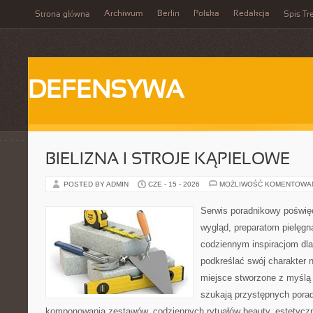
Archiwum
Berlin
Polska
Redakcja
Strona główna
Spis Tr
DEFENSYWA
BIELIZNA I STROJE KĄPIELOWE
POSTED BY ADMIN
CZE - 15 - 2026
MOŻLIWOŚĆ KOMENTOWA
Serwis poradnikowy poświęc
wygląd, preparatom pielęgn
codziennym inspiracjom dla
podkreślać swój charakter n
miejsce stworzone z myślą 
szukają przystępnych pora
komponowania zestawów, codziennych rytuałów beauty, estetyczny