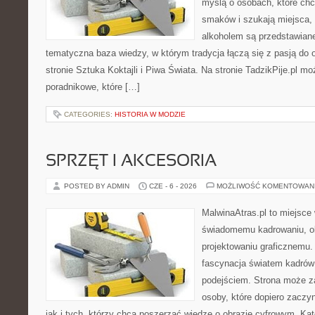
myślą o osobach, które ch
smaków i szukają miejsca,
alkoholem są przedstawian
tematyczna baza wiedzy, w którym tradycja łączą się z pasją do
stronie Sztuka Koktajli i Piwa Świata. Na stronie TadzikPije.pl m
poradnikowe, które […]
CATEGORIES:
HISTORIA W MODZIE
SPRZĘT I AKCESORIA
POSTED BY ADMIN
CZE - 6 - 2026
MOŻLIWOŚĆ KOMENTOWAN
MalwinaAtras.pl to miejsce
świadomemu kadrowaniu, obr
projektowaniu graficznemu. 
fascynacja światem kadrów
podejściem. Strona może z
osoby, które dopiero zaczyn
jak i tych, którzy chcą poszerzać wiedzę o obrazie cyfrowym. Kat