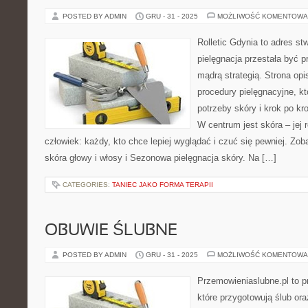
POSTED BY ADMIN
GRU - 31 - 2025
MOŻLIWOŚĆ KOMENTOWA
Rolletic Gdynia to adres s
pielęgnacja przestała być p
mądrą strategią. Strona opi
procedury pielęgnacyjne, k
potrzeby skóry i krok po kr
W centrum jest skóra – jej 
człowiek: każdy, kto chce lepiej wyglądać i czuć się pewniej. Zo
skóra głowy i włosy i Sezonowa pielęgnacja skóry. Na […]
CATEGORIES:
TANIEC JAKO FORMA TERAPII
OBUWIE ŚLUBNE
POSTED BY ADMIN
GRU - 31 - 2025
MOŻLIWOŚĆ KOMENTOWA
Przemowieniaslubne.pl to p
które przygotowują ślub ora