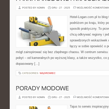
POSTED BY ADMIN
GRU - 27 - 2025
MOŻLIWOŚĆ KOMENTOWA
Hotel-Logan.com.pl to blog
podróżom po kraju, który p
sposób praktyczny. To prze
chcą odkrywać regiony i je
sprawdzonych wskazówek do
łączy w sobie opowieść o po
mógł zainspirować się bez zbędnego chaosu. W centrum serwisu z
pobyt – od kameralnych po wyższej klasy, a także wszystko, co
dopasowany […]
CATEGORIES:
WĄGROWIEC
PORADY MODOWE
POSTED BY ADMIN
GRU - 27 - 2025
MOŻLIWOŚĆ KOMENTOWA
Tajus to serwis inspiracyjn