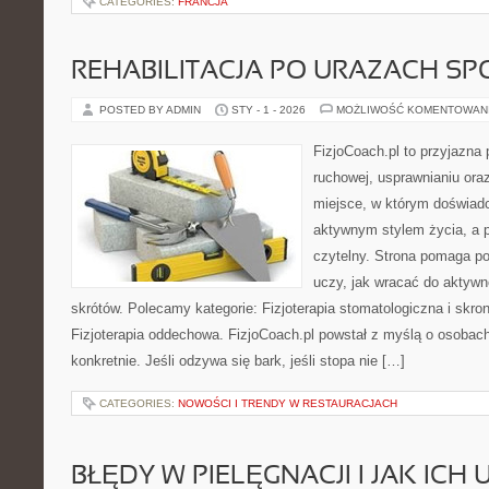
CATEGORIES:
FRANCJA
REHABILITACJA PO URAZACH S
POSTED BY ADMIN
STY - 1 - 2026
MOŻLIWOŚĆ KOMENTOWAN
FizjoCoach.pl to przyjazna 
ruchowej, usprawnianiu ora
miejsce, w którym doświadc
aktywnym stylem życia, a pla
czytelny. Strona pomaga p
uczy, jak wracać do aktyw
skrótów. Polecamy kategorie: Fizjoterapia stomatologiczna i skr
Fizjoterapia oddechowa. FizjoCoach.pl powstał z myślą o osobach
konkretnie. Jeśli odzywa się bark, jeśli stopa nie […]
CATEGORIES:
NOWOŚCI I TRENDY W RESTAURACJACH
BŁĘDY W PIELĘGNACJI I JAK ICH