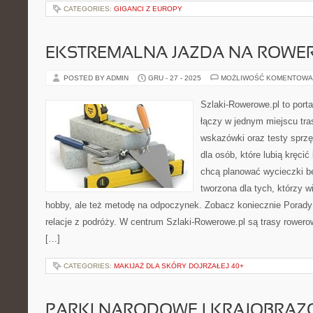
CATEGORIES:
GIGANCI Z EUROPY
EKSTREMALNA JAZDA NA ROWE
POSTED BY ADMIN
GRU - 27 - 2025
MOŻLIWOŚĆ KOMENTOWA
Szlaki-Rowerowe.pl to porta
łączy w jednym miejscu tra
wskazówki oraz testy sprzęt
dla osób, które lubią kręcić
chcą planować wycieczki be
tworzona dla tych, którzy w
hobby, ale też metodę na odpoczynek. Zobacz koniecznie Porad
relacje z podróży. W centrum Szlaki-Rowerowe.pl są trasy rowe
[…]
CATEGORIES:
MAKIJAŻ DLA SKÓRY DOJRZAŁEJ 40+
PARKI NARODOWE I KRAJOBRA