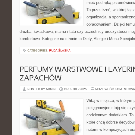
mieć pod ręką przemówienia
To przestrzeń, w której łąc
organizacją, a spontaniczn
opracowaniem. Dzięki temu 
drużba, świadkowa, mama i tata czy uczestnicy uroczystości mog
komfortowo. Kategorie na stronie to Diety, Alergie i Menu Specjaln
CATEGORIES:
RUDA ŚLĄSKA
PERFUMY WARSTWOWE I LAYERI
ZAPACHÓW
POSTED BY ADMIN
GRU - 30 - 2025
MOŻLIWOŚĆ KOMENTOWA
Witaj w miejscu, w którym 
pielęgnacyjne stają się czy
codziennym dodatkiem. To 
które chcą dobrze decydow
nutami w kompozycjach ora