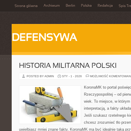
Archiwum
Berlin
Polska
Redakcja
Strona główna
Spis Tr
DEFENSYWA
HISTORIA MILITARNA POLSKI
POSTED BY ADMIN
STY - 1 - 2026
MOŻLIWOŚĆ KOMENTOWAN
KoronaMK to portal poświę
Rzeczypospolitej – od pie
wiek. To miejsce, w którym 
interpretacją, a fakty układ
Jeśli szukasz rzetelnego k
chcesz zrozumieć tło przem
uwielbiasz mniej znane fakty, KoronaMK ma być idealnie taką prz