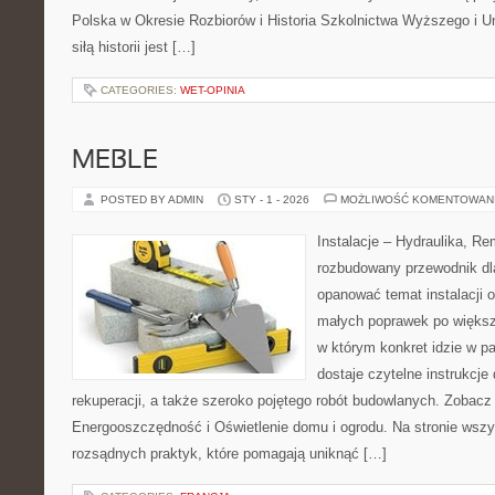
Polska w Okresie Rozbiorów i Historia Szkolnictwa Wyższego i U
siłą historii jest […]
CATEGORIES:
WET-OPINIA
MEBLE
POSTED BY ADMIN
STY - 1 - 2026
MOŻLIWOŚĆ KOMENTOWAN
Instalacje – Hydraulika, R
rozbudowany przewodnik dl
opanować temat instalacji 
małych poprawek po większ
w którym konkret idzie w pa
dostaje czytelne instrukcj
rekuperacji, a także szeroko pojętego robót budowlanych. Zobacz 
Energooszczędność i Oświetlenie domu i ogrodu. Na stronie wszys
rozsądnych praktyk, które pomagają uniknąć […]