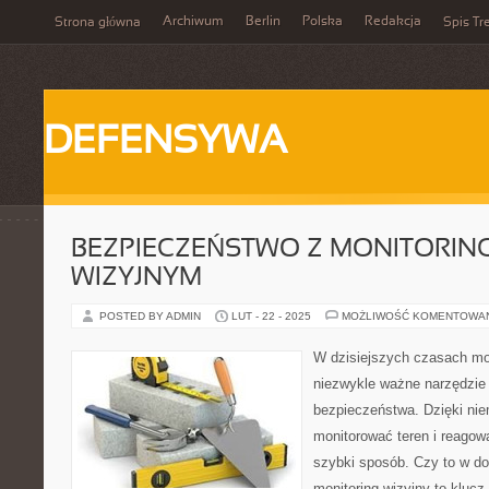
Archiwum
Berlin
Polska
Redakcja
Strona główna
Spis Tr
DEFENSYWA
BEZPIECZEŃSTWO Z MONITORIN
WIZYJNYM
POSTED BY ADMIN
LUT - 22 - 2025
MOŻLIWOŚĆ KOMENTOWA
W dzisiejszych czasach mon
niezwykle ważne narzędzie
bezpieczeństwa. Dzięki n
monitorować teren i reagow
szybki sposób. Czy to w dom
monitoring wizyjny to klucz