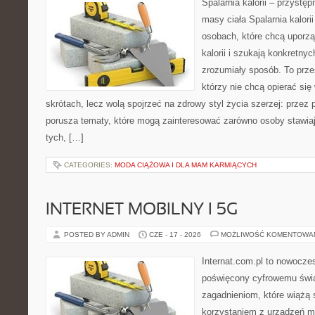
Spalarnia kalorii – przystę
masy ciała Spalarnia kalori
osobach, które chcą uporz
kalorii i szukają konkretny
zrozumiały sposób. To przes
którzy nie chcą opierać się
skrótach, lecz wolą spojrzeć na zdrowy styl życia szerzej: przez
porusza tematy, które mogą zainteresować zarówno osoby stawiają
tych, […]
CATEGORIES:
MODA CIĄŻOWA I DLA MAM KARMIĄCYCH
INTERNET MOBILNY I 5G
POSTED BY ADMIN
CZE - 17 - 2026
MOŻLIWOŚĆ KOMENTOWA
Internat.com.pl to nowocz
poświęcony cyfrowemu świ
zagadnieniom, które wiążą 
korzystaniem z urządzeń m