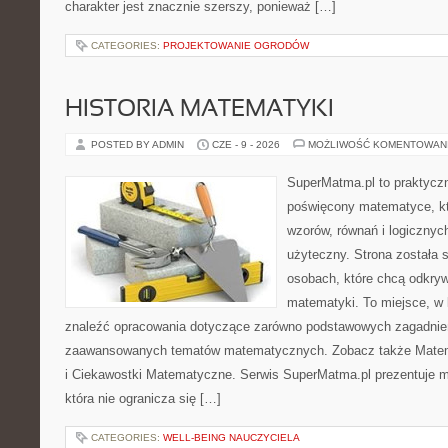
charakter jest znacznie szerszy, ponieważ […]
CATEGORIES:
PROJEKTOWANIE OGRODÓW
HISTORIA MATEMATYKI
POSTED BY ADMIN
CZE - 9 - 2026
MOŻLIWOŚĆ KOMENTOWAN
SuperMatma.pl to praktyczn
poświęcony matematyce, któ
wzorów, równań i logicznyc
użyteczny. Strona została 
osobach, które chcą odkry
matematyki. To miejsce, w
znaleźć opracowania dotyczące zarówno podstawowych zagadnień,
zaawansowanych tematów matematycznych. Zobacz także Mate
i Ciekawostki Matematyczne. Serwis SuperMatma.pl prezentuje m
która nie ogranicza się […]
CATEGORIES:
WELL-BEING NAUCZYCIELA