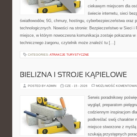
ciekawym miejscem dla osó
świecie internetu, sieci b
światłowodów, 5G, chmury, hostingu, cyberbezpieczeństwa oraz 
technologicznych. Nowości na stronie: Bezpieczeństwo w Sieci i 
miejsce, w którym nowoczesna komunikacja zostaje pokazana w 
technicznego żargonu, czytelnik może znaleźć tu […]
CATEGORIES:
ATRAKCJE TURYSTYCZNE
BIELIZNA I STROJE KĄPIELOWE
POSTED BY ADMIN
CZE - 15 - 2026
MOŻLIWOŚĆ KOMENTOWA
Serwis poradnikowy poświęc
wygląd, preparatom pielęgn
codziennym inspiracjom dla
podkreślać swój charakter n
miejsce stworzone z myślą 
szukają przystępnych pora