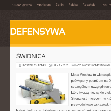
Archiwum
Berlin
Polska
Redakcja
Strona główna
Spis Tr
DEFENSYWA
ŚWIDNICA
POSTED BY ADMIN
LIP - 2 - 2026
MOŻLIWOŚĆ KOMENTOWAN
Moda Wrocław to wielowątk
poświęcony podróżom na D
szczególnym uwzględnienie
które tworzą niezwykle cie
Strona jest miejscem, w k
przewodnikowe wskazówki 
historii, kultury, architektury, przyrody, wydarzeń, rekreacji oraz