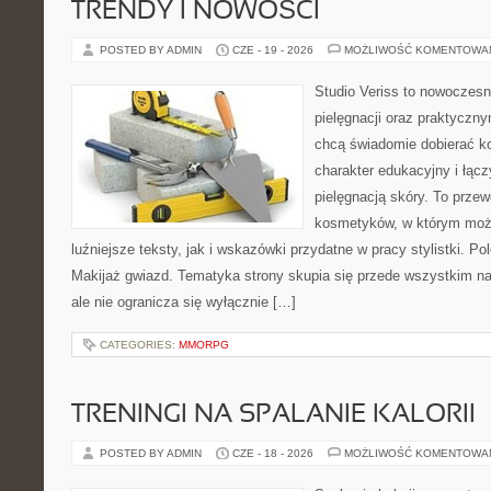
TRENDY I NOWOŚCI
POSTED BY ADMIN
CZE - 19 - 2026
MOŻLIWOŚĆ KOMENTOWA
Studio Veriss to nowoczes
pielęgnacji oraz praktyczn
chcą świadomie dobierać k
charakter edukacyjny i łąc
pielęgnacją skóry. To przew
kosmetyków, w którym moż
luźniejsze teksty, jak i wskazówki przydatne w pracy stylistki. P
Makijaż gwiazd. Tematyka strony skupia się przede wszystkim n
ale nie ogranicza się wyłącznie […]
CATEGORIES:
MMORPG
TRENINGI NA SPALANIE KALORII
POSTED BY ADMIN
CZE - 18 - 2026
MOŻLIWOŚĆ KOMENTOWA