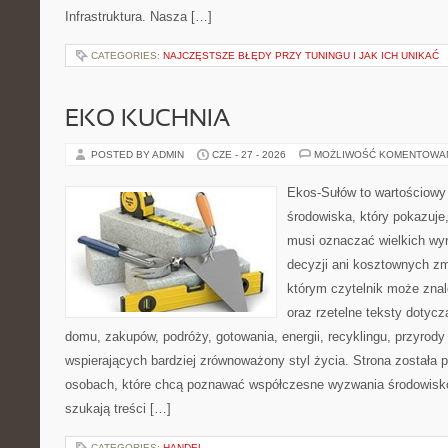
Infrastruktura. Nasza […]
CATEGORIES:
NAJCZĘSTSZE BŁĘDY PRZY TUNINGU I JAK ICH UNIKAĆ
EKO KUCHNIA
POSTED BY ADMIN
CZE - 27 - 2026
MOŻLIWOŚĆ KOMENTOWA
Ekos-Sułów to wartościowy
środowiska, który pokazuje,
musi oznaczać wielkich wy
decyzji ani kosztownych zm
którym czytelnik może zna
oraz rzetelne teksty dotyc
domu, zakupów, podróży, gotowania, energii, recyklingu, przyrod
wspierających bardziej zrównoważony styl życia. Strona została
osobach, które chcą poznawać współczesne wyzwania środowisko
szukają treści […]
CATEGORIES:
HANDEL