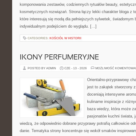
komponowania zestawów, codziennych rytuałów beauty, estetyczny
kosmetycznych rozwiązań. Strona łączy lekki charakter bloga z 
które interesują się modą dla pełniejszych sylwetek, świadomym
indywidualnym podejściem do wyglądu. […]
CATEGORIES:
KOŚCIÓŁ W HISTORII
IKONY PERFUMERYJNE
POSTED BY ADMIN
CZE - 13 - 2026
MOŻLIWOŚĆ KOMENTOWA
Orientalno-przyprawowy char
jest to zakątek stworzony 
doceniają intensywne aroma
kulinarne inspiracje z różny
baza wiedzy, która może z
pasjonatów kuchni świata, j
wiedzą, że odpowiednio dobrane przyprawy potrafią całkowicie od
danie. Tematyka strony koncentruje się wokół smaków inspirowa