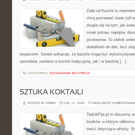
Zioła od Kuchni to internet
chcą poznawać świat ziół 
skupia się na tym, jak świ
smak potraw, napojów, des
przetworów. To zielnik onlin
dodatkiem do dań, lecz sta
wsparciem. Serwis pokazuje, że bazylia mogą być wykorzystywan
sposobów, zarówno w kuchni tradycyjnej, jak i w bardziej […]
CATEGORIES:
ODCHUDZANIE BEZ PRESJI
SZTUKA KOKTAJLI
POSTED BY ADMIN
CZE - 6 - 2026
MOŻLIWOŚĆ KOMENTOWAN
TadzikPije.pl to obszerny 
trunków, w którym odbiorca
treści dotyczące whisky. S