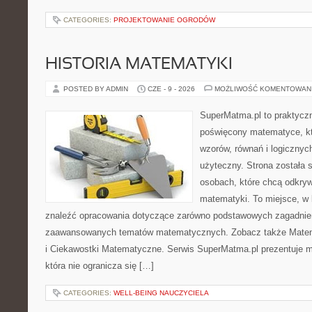
CATEGORIES:
PROJEKTOWANIE OGRODÓW
HISTORIA MATEMATYKI
POSTED BY ADMIN
CZE - 9 - 2026
MOŻLIWOŚĆ KOMENTOWAN
SuperMatma.pl to praktyczn
poświęcony matematyce, któ
wzorów, równań i logicznyc
użyteczny. Strona została 
osobach, które chcą odkry
matematyki. To miejsce, w
znaleźć opracowania dotyczące zarówno podstawowych zagadnień,
zaawansowanych tematów matematycznych. Zobacz także Mate
i Ciekawostki Matematyczne. Serwis SuperMatma.pl prezentuje m
która nie ogranicza się […]
CATEGORIES:
WELL-BEING NAUCZYCIELA