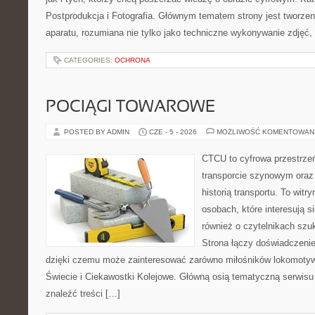
Postprodukcja i Fotografia. Głównym tematem strony jest tworz
aparatu, rozumiana nie tylko jako techniczne wykonywanie zdjęć,
CATEGORIES:
OCHRONA
POCIĄGI TOWAROWE
POSTED BY ADMIN
CZE - 5 - 2026
MOŻLIWOŚĆ KOMENTOWAN
CTCU to cyfrowa przestrzeń
transporcie szynowym oraz
historią transportu. To wit
osobach, które interesują s
również o czytelnikach szu
Strona łączy doświadczenie
dzięki czemu może zainteresować zarówno miłośników lokomotyw. 
Świecie i Ciekawostki Kolejowe. Główną osią tematyczną serwisu 
znaleźć treści […]