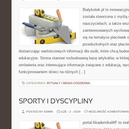
Bialykotek.pl to innowacyjn
została stworzona z myślą
nauczycielach, a także ws
zainteresowanych wychowan
się na tematyce placówek 
przedszkolnych oraz placó
dostarczając wartościowych informacji dla osób, które chcą bud
edukacyjne. Strona stanowi rozbudowaną bazę artykułów, w które
omówienia oraz interesujące informacje związane z edukacją, w
funkcjonowaniem dzieci na różnych […]
CATEGORIES:
RYTUAŁY I MAGIA CODZIENNA
SPORTY I DYSCYPLINY
POSTED BY ADMIN
CZE - 2 - 2026
MOŻLIWOŚĆ KOMENTOWAN
portal AkademikaWF to stal