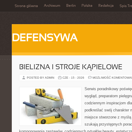
Archiwum
Berlin
Polska
Redakcja
Strona główna
Spis Tr
DEFENSYWA
BIELIZNA I STROJE KĄPIELOWE
POSTED BY ADMIN
CZE - 15 - 2026
MOŻLIWOŚĆ KOMENTOWA
Serwis poradnikowy poświęc
wygląd, preparatom pielęgn
codziennym inspiracjom dla
podkreślać swój charakter n
miejsce stworzone z myślą 
szukają przystępnych pora
komponowania zestawów, codziennych rytuałów beauty, estetyczny