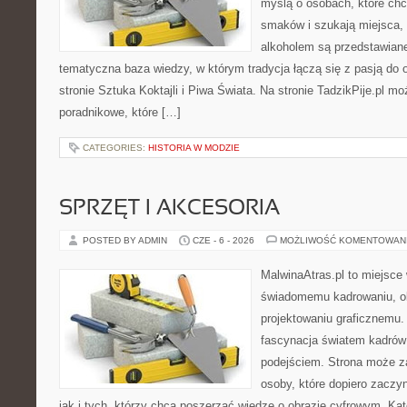
myślą o osobach, które ch
smaków i szukają miejsca,
alkoholem są przedstawian
tematyczna baza wiedzy, w którym tradycja łączą się z pasją do
stronie Sztuka Koktajli i Piwa Świata. Na stronie TadzikPije.pl m
poradnikowe, które […]
CATEGORIES:
HISTORIA W MODZIE
SPRZĘT I AKCESORIA
POSTED BY ADMIN
CZE - 6 - 2026
MOŻLIWOŚĆ KOMENTOWAN
MalwinaAtras.pl to miejsce
świadomemu kadrowaniu, obr
projektowaniu graficznemu. 
fascynacja światem kadrów
podejściem. Strona może z
osoby, które dopiero zaczyn
jak i tych, którzy chcą poszerzać wiedzę o obrazie cyfrowym. Kat