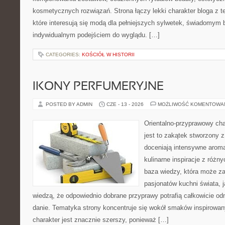
kosmetycznych rozwiązań. Strona łączy lekki charakter bloga z 
które interesują się modą dla pełniejszych sylwetek, świadomym
indywidualnym podejściem do wyglądu. […]
CATEGORIES:
KOŚCIÓŁ W HISTORII
IKONY PERFUMERYJNE
POSTED BY ADMIN
CZE - 13 - 2026
MOŻLIWOŚĆ KOMENTOWA
Orientalno-przyprawowy char
jest to zakątek stworzony 
doceniają intensywne aroma
kulinarne inspiracje z różny
baza wiedzy, która może z
pasjonatów kuchni świata, j
wiedzą, że odpowiednio dobrane przyprawy potrafią całkowicie od
danie. Tematyka strony koncentruje się wokół smaków inspirowa
charakter jest znacznie szerszy, ponieważ […]