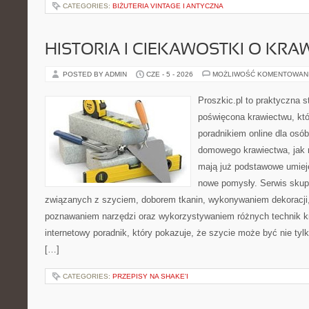
CATEGORIES:
BIŻUTERIA VINTAGE I ANTYCZNA
HISTORIA I CIEKAWOSTKI O KRA
POSTED BY ADMIN
CZE - 5 - 2026
MOŻLIWOŚĆ KOMENTOWAN
Proszkic.pl to praktyczna s
poświęcona krawiectwu, któ
poradnikiem online dla osó
domowego krawiectwa, jak r
mają już podstawowe umiej
nowe pomysły. Serwis skupi
związanych z szyciem, doborem tkanin, wykonywaniem dekoracji,
poznawaniem narzędzi oraz wykorzystywaniem różnych technik kr
internetowy poradnik, który pokazuje, że szycie może być nie ty
[…]
CATEGORIES:
PRZEPISY NA SHAKE'I