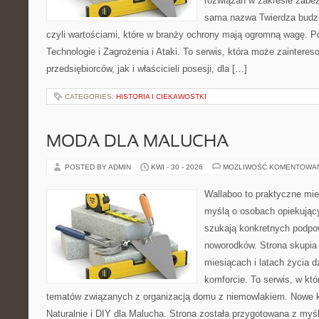
rozwiązań w zakresie zabez
sama nazwa Twierdza budzi 
czyli wartościami, które w branży ochrony mają ogromną wagę.
Technologie i Zagrożenia i Ataki. To serwis, która może zaintere
przedsiębiorców, jak i właścicieli posesji, dla […]
CATEGORIES:
HISTORIA I CIEKAWOSTKI
MODA DLA MALUCHA
POSTED BY ADMIN
KWI - 30 - 2026
MOŻLIWOŚĆ KOMENTOWA
Wallaboo to praktyczne mie
myślą o osobach opiekujący
szukają konkretnych podpo
noworodków. Strona skupia 
miesiącach i latach życia 
komforcie. To serwis, w kt
tematów związanych z organizacją domu z niemowlakiem. Nowe kat
Naturalnie i DIY dla Malucha. Strona została przygotowana z myś