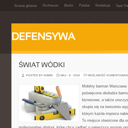
Archiwum
Berlin
Polska
Redakcja
Strona główna
Spis Tr
DEFENSYWA
ŚWIAT WÓDKI
POSTED BY ADMIN
MAJ - 9 - 2026
MOŻLIWOŚĆ KOMENTOWAN
Mobilny barman Warszawa 
poświęcona obsłudze barma
biznesowe, a także uroczys
skupia się na tworzeniu wyj
którym każda impreza nabie
To miejsce stworzone dla 
profesjonalnej obsługi, które chcą zadbać o najwyższy poziom o