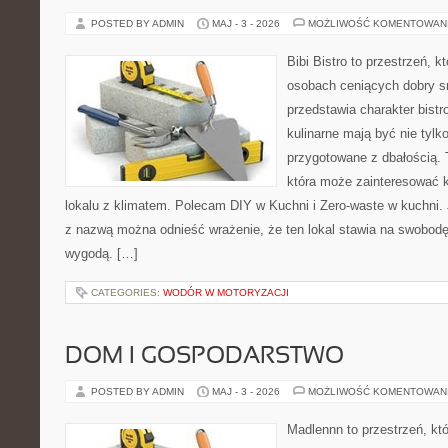
POSTED BY ADMIN
MAJ - 3 - 2026
MOŻLIWOŚĆ KOMENTOWAN
Bibi Bistro to przestrzeń, k
osobach ceniących dobry s
przedstawia charakter bistr
kulinarne mają być nie tylk
przygotowane z dbałością. 
która może zainteresować k
lokalu z klimatem. Polecam DIY w Kuchni i Zero-waste w kuchni.
z nazwą można odnieść wrażenie, że ten lokal stawia na swobod
wygodą. […]
CATEGORIES:
WODÓR W MOTORYZACJI
DOM I GOSPODARSTWO
POSTED BY ADMIN
MAJ - 3 - 2026
MOŻLIWOŚĆ KOMENTOWAN
Madlennn to przestrzeń, kt