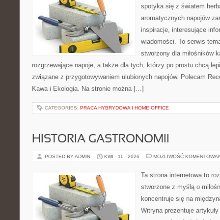
spotyka się z światem herba
aromatycznych napojów zam
inspiracje, interesujące info
wiadomości. To serwis tema
stworzony dla miłośników 
rozgrzewające napoje, a także dla tych, którzy po prostu chcą lep
związane z przygotowywaniem ulubionych napojów. Polecam Rece
Kawa i Ekologia. Na stronie można […]
CATEGORIES:
PRACA HYBRYDOWA I HOME OFFICE
HISTORIA GASTRONOMII
POSTED BY ADMIN
KWI - 11 - 2026
MOŻLIWOŚĆ KOMENTOWA
Ta strona internetowa to r
stworzone z myślą o miłośni
koncentruje się na międzyna
Witryna prezentuje artykuły