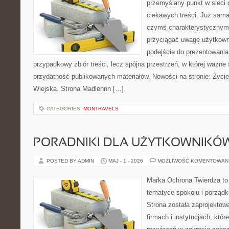
przemyślany punkt w sieci 
ciekawych treści. Już sama
czymś charakterystycznym,
przyciągać uwagę użytkowni
podejście do prezentowania 
przypadkowy zbiór treści, lecz spójna przestrzeń, w której ważne 
przydatność publikowanych materiałów. Nowości na stronie: Życi
Wiejska. Strona Madlennn […]
CATEGORIES:
MONTRAVELS
PORADNIKI DLA UŻYTKOWNIKÓ
POSTED BY ADMIN
MAJ - 1 - 2026
MOŻLIWOŚĆ KOMENTOWAN
Marka Ochrona Twierdza to 
tematyce spokoju i porządk
Strona została zaprojektow
firmach i instytucjach, kt