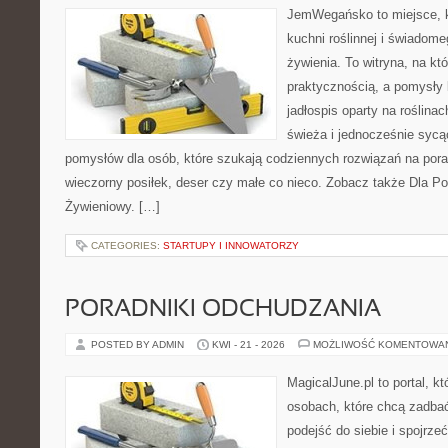
JemWegańsko to miejsce, k
kuchni roślinnej i świadom
żywienia. To witryna, na kt
praktycznością, a pomysły 
jadłospis oparty na roślina
świeża i jednocześnie syc
pomysłów dla osób, które szukają codziennych rozwiązań na poran
wieczorny posiłek, deser czy małe co nieco. Zobacz także Dla Po
Żywieniowy. […]
CATEGORIES:
STARTUPY I INNOWATORZY
PORADNIKI ODCHUDZANIA
POSTED BY ADMIN
KWI - 21 - 2026
MOŻLIWOŚĆ KOMENTOWA
MagicalJune.pl to portal, k
osobach, które chcą zadba
podejść do siebie i spojrze