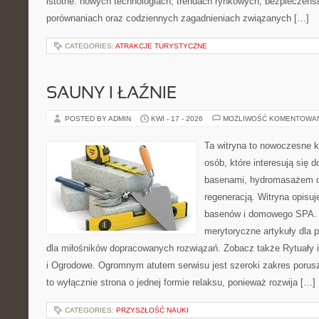
istotne: nowych technologiach, trendach rynkowych, bezpieczeństw
porównaniach oraz codziennych zagadnieniach związanych […]
CATEGORIES:
ATRAKCJE TURYSTYCZNE
SAUNY I ŁAŹNIE
POSTED BY ADMIN
KWI - 17 - 2026
MOŻLIWOŚĆ KOMENTOWA
Ta witryna to nowoczesne k
osób, które interesują się
basenami, hydromasażem o
regeneracją. Witryna opisuje
basenów i domowego SPA. 
merytoryczne artykuły dla 
dla miłośników dopracowanych rozwiązań. Zobacz także Rytuały 
i Ogrodowe. Ogromnym atutem serwisu jest szeroki zakres porusz
to wyłącznie strona o jednej formie relaksu, ponieważ rozwija […]
CATEGORIES:
PRZYSZŁOŚĆ NAUKI