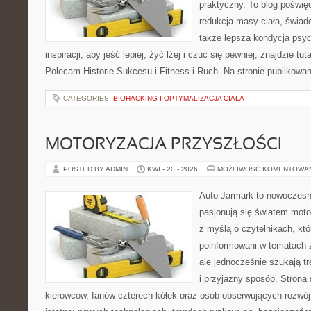
praktyczny. To blog poświę
redukcja masy ciała, świad
także lepsza kondycja psyc
inspiracji, aby jeść lepiej, żyć lżej i czuć się pewniej, znajdzie 
Polecam Historie Sukcesu i Fitness i Ruch. Na stronie publikowa
CATEGORIES:
BIOHACKING I OPTYMALIZACJA CIAŁA
MOTORYZACJA PRZYSZŁOŚCI
POSTED BY ADMIN
KWI - 20 - 2026
MOŻLIWOŚĆ KOMENTOWA
Auto Jarmark to nowoczesna
pasjonują się światem moto
z myślą o czytelnikach, kt
poinformowani w tematach 
ale jednocześnie szukają t
i przyjazny sposób. Strona 
kierowców, fanów czterech kółek oraz osób obserwujących rozwój