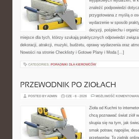
wyjątkowych wydarzeń, w k
znaleźć podpowiedzi dotycz
przygotowana z myślą o os
wydarzenie w sposób prakt
decyzji, pośpiechu i organ
miejsce dla tych, którzy szukają praktycznych odpowiedzi związ
dekoracji, atrakcji, muzyki, budżetu, oprawy wydarzenia oraz atm
Nowości na stronie Checklisty i Gotowe Plany i Moda […]
CATEGORIES:
PORADNIKI DLA KIEROWCÓW
PRZEWODNIK PO ZIOŁACH
POSTED BY ADMIN
CZE - 6 - 2026
MOŻLIWOŚĆ KOMENTOWAN
Zioła od Kuchni to internet
chcą poznawać świat ziół 
skupia się na tym, jak świ
smak potraw, napojów, des
przetworów. To zielnik onlin