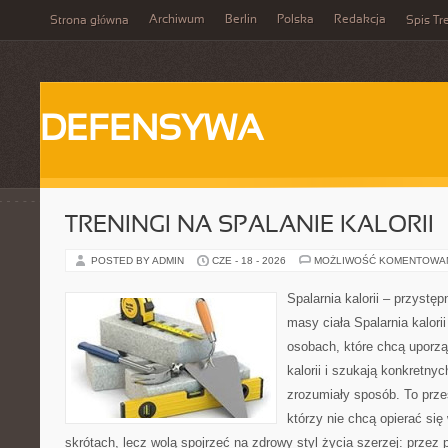
Archiwum
Berlin
Polska
Redakcja
Strona główna
Spis Tr
DEFENSYWA
TRENINGI NA SPALANIE KALORII
POSTED BY ADMIN
CZE - 18 - 2026
MOŻLIWOŚĆ KOMENTOWA
Spalarnia kalorii – przystę
masy ciała Spalarnia kalori
osobach, które chcą uporz
kalorii i szukają konkretny
zrozumiały sposób. To przes
którzy nie chcą opierać się
skrótach, lecz wolą spojrzeć na zdrowy styl życia szerzej: przez