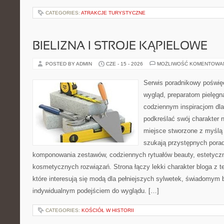
CATEGORIES:
ATRAKCJE TURYSTYCZNE
BIELIZNA I STROJE KĄPIELOWE
POSTED BY ADMIN
CZE - 15 - 2026
MOŻLIWOŚĆ KOMENTOWA
Serwis poradnikowy poświęc
wygląd, preparatom pielęgn
codziennym inspiracjom dla
podkreślać swój charakter n
miejsce stworzone z myślą 
szukają przystępnych pora
komponowania zestawów, codziennych rytuałów beauty, estetyczny
kosmetycznych rozwiązań. Strona łączy lekki charakter bloga z 
które interesują się modą dla pełniejszych sylwetek, świadomym
indywidualnym podejściem do wyglądu. […]
CATEGORIES:
KOŚCIÓŁ W HISTORII