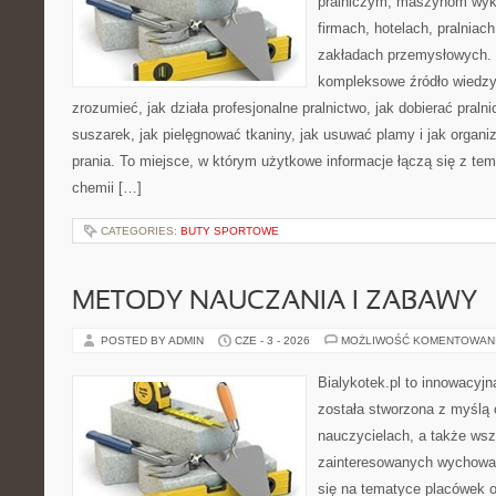
pralniczym, maszynom wy
firmach, hotelach, pralniac
zakładach przemysłowych. 
kompleksowe źródło wiedzy 
zrozumieć, jak działa profesjonalne pralnictwo, jak dobierać pralni
suszarek, jak pielęgnować tkaniny, jak usuwać plamy i jak organ
prania. To miejsce, w którym użytkowe informacje łączą się z tema
chemii […]
CATEGORIES:
BUTY SPORTOWE
METODY NAUCZANIA I ZABAWY
POSTED BY ADMIN
CZE - 3 - 2026
MOŻLIWOŚĆ KOMENTOWAN
Bialykotek.pl to innowacyjn
została stworzona z myślą
nauczycielach, a także ws
zainteresowanych wychowan
się na tematyce placówek 