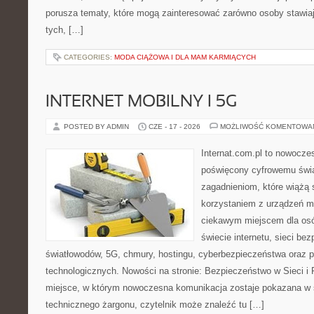
porusza tematy, które mogą zainteresować zarówno osoby stawiają
tych, […]
CATEGORIES:
MODA CIĄŻOWA I DLA MAM KARMIĄCYCH
INTERNET MOBILNY I 5G
POSTED BY ADMIN
CZE - 17 - 2026
MOŻLIWOŚĆ KOMENTOWA
Internat.com.pl to nowocz
poświęcony cyfrowemu świ
zagadnieniom, które wiążą 
korzystaniem z urządzeń m
ciekawym miejscem dla osó
świecie internetu, sieci b
światłowodów, 5G, chmury, hostingu, cyberbezpieczeństwa oraz 
technologicznych. Nowości na stronie: Bezpieczeństwo w Sieci i 
miejsce, w którym nowoczesna komunikacja zostaje pokazana w 
technicznego żargonu, czytelnik może znaleźć tu […]