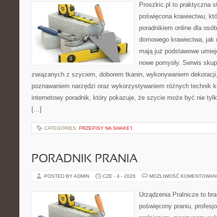
Proszkic.pl to praktyczna s
poświęcona krawiectwu, któ
poradnikiem online dla osó
domowego krawiectwa, jak r
mają już podstawowe umiej
nowe pomysły. Serwis skupi
związanych z szyciem, doborem tkanin, wykonywaniem dekoracji,
poznawaniem narzędzi oraz wykorzystywaniem różnych technik kr
internetowy poradnik, który pokazuje, że szycie może być nie ty
[…]
CATEGORIES:
PRZEPISY NA SHAKE'I
PORADNIK PRANIA
POSTED BY ADMIN
CZE - 4 - 2026
MOŻLIWOŚĆ KOMENTOWAN
Urządzenia Pralnicze to br
poświęcony praniu, profes