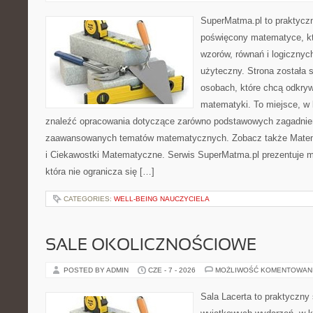
SuperMatma.pl to praktyczn
poświęcony matematyce, któ
wzorów, równań i logicznyc
użyteczny. Strona została 
osobach, które chcą odkry
matematyki. To miejsce, w
znaleźć opracowania dotyczące zarówno podstawowych zagadnień,
zaawansowanych tematów matematycznych. Zobacz także Mate
i Ciekawostki Matematyczne. Serwis SuperMatma.pl prezentuje m
która nie ogranicza się […]
CATEGORIES:
WELL-BEING NAUCZYCIELA
SALE OKOLICZNOŚCIOWE
POSTED BY ADMIN
CZE - 7 - 2026
MOŻLIWOŚĆ KOMENTOWAN
Sala Lacerta to praktyczny