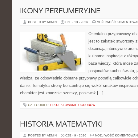
IKONY PERFUMERYJNE
POSTED BY ADMIN
CZE - 13 - 2026
MOŻLIWOŚĆ KOMENTOWA
Orientalno-przyprawowy char
jest to zakątek stworzony 
doceniają intensywne aroma
kulinarne inspiracje z różny
baza wiedzy, która może z
pasjonatów kuchni świata, j
wiedzą, że odpowiednio dobrane przyprawy potrafią całkowicie od
danie. Tematyka strony koncentruje się wokół smaków inspirowa
charakter jest znacznie szerszy, ponieważ […]
CATEGORIES:
PROJEKTOWANIE OGRODÓW
HISTORIA MATEMATYKI
POSTED BY ADMIN
CZE - 9 - 2026
MOŻLIWOŚĆ KOMENTOWAN