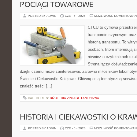
POCIĄGI TOWAROWE
POSTED BY ADMIN
CZE - 5 - 2026
MOŻLIWOŚĆ KOMENTOWAN
CTCU to cyfrowa przestrzeń
transporcie szynowym oraz
historią transportu. To wit
osobach, które interesują s
również o czytelnikach szu
Strona łączy doświadczenie
dzięki czemu może zainteresować zarówno miłośników lokomotyw. 
Świecie i Ciekawostki Kolejowe. Główną osią tematyczną serwisu 
znaleźć treści […]
CATEGORIES:
BIŻUTERIA VINTAGE I ANTYCZNA
HISTORIA I CIEKAWOSTKI O KRA
POSTED BY ADMIN
CZE - 5 - 2026
MOŻLIWOŚĆ KOMENTOWAN