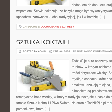
dodatkiem do dań, lecz sta
wsparciem. Serwis pokazuje, że bazylia mogą być wykorzystywan
sposobów, zarówno w kuchni tradycyjnej, jak i w bardziej […]
CATEGORIES:
ODCHUDZANIE BEZ PRESJI
SZTUKA KOKTAJLI
POSTED BY ADMIN
CZE - 6 - 2026
MOŻLIWOŚĆ KOMENTOWAN
TadzikPije.pl to obszerny 
trunków, w którym odbiorca
treści dotyczące whisky. S
myślą o osobach, które ch
smaków i szukają miejsca,
alkoholem są przedstawian
tematyczna baza wiedzy, w którym tradycja łączą się z pasją do
stronie Sztuka Koktajli i Piwa Świata. Na stronie TadzikPije.pl m
poradnikowe, które […]