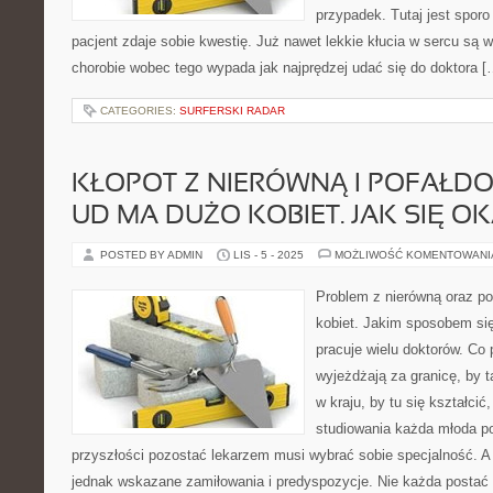
przypadek. Tutaj jest spor
pacjent zdaje sobie kwestię. Już nawet lekkie kłucia w sercu są 
chorobie wobec tego wypada jak najprędzej udać się do doktora [
CATEGORIES:
SURFERSKI RADAR
KŁOPOT Z NIERÓWNĄ I POFAŁD
UD MA DUŻO KOBIET. JAK SIĘ O
POSTED BY ADMIN
LIS - 5 - 2025
MOŻLIWOŚĆ KOMENTOWAN
Problem z nierówną oraz po
kobiet. Jakim sposobem się
pracuje wielu doktorów. Co 
wyjeżdżają za granicę, by ta
w kraju, by tu się kształc
studiowania każda młoda po
przyszłości pozostać lekarzem musi wybrać sobie specjalność. A s
jednak wskazane zamiłowania i predyspozycje. Nie każda postać