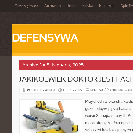
Archiwum
Berlin
Polska
Redakcja
Strona główna
Spis Tr
DEFENSYWA
Archive for 5 listopada, 2025
JAKIKOLWIEK DOKTOR JEST FA
POSTED BY ADMIN
LIS - 5 - 2025
MOŻLIWOŚĆ KOMENTOWAN
Przychodnia lekarska kardio
gdzie odbywają się badania 
wpisu 2. mapa strony 3. Po
mapa strony 5. Poznaj nas
schorzeń kardiologicznych